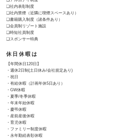
❑社内表彰制度
❑社内禁煙（近隣に喫煙スペースあり）
❑書籍購入制度（諸条件あり）
❑会員制リゾート施設
❑時短社員制度
❑スポンサー特典
休日休暇は
【年間休日120日】
・週休2日制(土日休み/会社規定あり)
・祝日
・有給休暇（計画年休5日あり）
・GW休暇
・夏季/冬季休暇
・年末年始休暇
・慶弔休暇
・産前産後休暇
・育児休暇
・ファミリー制度休暇
・永年勤続表彰休暇