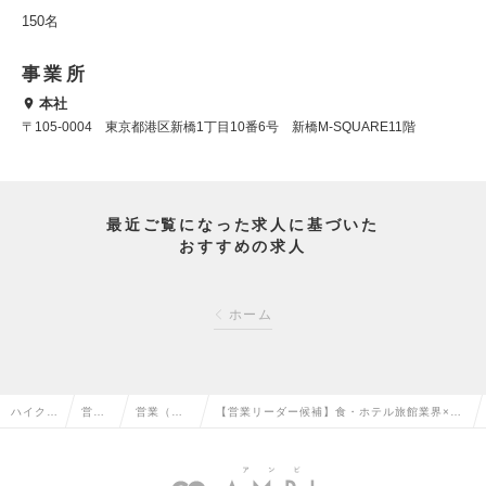
150名
事業所
本社
〒105-0004 東京都港区新橋1丁目10番6号 新橋M-SQUARE11階
最近ご覧になった求人に基づいた
おすすめの求人
ホーム
ハイクラ
営業
営業（法
【営業リーダー候補】食・ホテル旅館業界×H
ス求人T
系の
人向け）
Rで社会課題を解決するITミドルベンチャー企
OP
転職
の転職
業！の求人情報