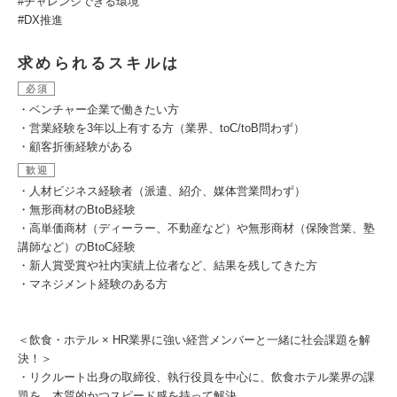
#チャレンジできる環境
#DX推進
求められるスキルは
必須
・ベンチャー企業で働きたい方
・営業経験を3年以上有する方（業界、toC/toB問わず）
・顧客折衝経験がある
歓迎
・人材ビジネス経験者（派遣、紹介、媒体営業問わず）
・無形商材のBtoB経験
・高単価商材（ディーラー、不動産など）や無形商材（保険営業、塾
講師など）のBtoC経験
・新人賞受賞や社内実績上位者など、結果を残してきた方
・マネジメント経験のある方
＜飲食・ホテル × HR業界に強い経営メンバーと一緒に社会課題を解
決！＞
・リクルート出身の取締役、執行役員を中心に、飲食ホテル業界の課
題を、本質的かつスピード感を持って解決。