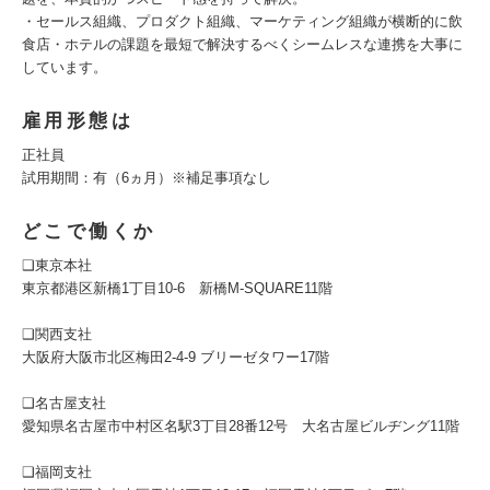
・セールス組織、プロダクト組織、マーケティング組織が横断的に飲
食店・ホテルの課題を最短で解決するべくシームレスな連携を大事に
しています。
雇用形態は
正社員
試用期間：有（6ヵ月）※補足事項なし
どこで働くか
❑東京本社
東京都港区新橋1丁目10-6 新橋M-SQUARE11階
❑関西支社
大阪府大阪市北区梅田2-4-9 ブリーゼタワー17階
❑名古屋支社
愛知県名古屋市中村区名駅3丁目28番12号 大名古屋ビルヂング11階
❑福岡支社