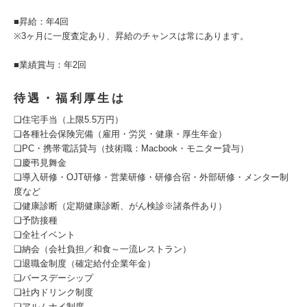
■昇給：年4回
※3ヶ月に一度査定あり、昇給のチャンスは常にあります。
■業績賞与：年2回
待遇・福利厚生は
❑住宅手当（上限5.5万円）
❑各種社会保険完備（雇用・労災・健康・厚生年金）
❑PC・携帯電話貸与（技術職：Macbook・モニター貸与）
❑慶弔見舞金
❑導入研修・OJT研修・営業研修・研修合宿・外部研修・メンター制
度など
❑健康診断（定期健康診断、がん検診※諸条件あり）
❑予防接種
❑全社イベント
❑納会（会社負担／和食～一流レストラン）
❑退職金制度（確定給付企業年金）
❑バースデーシップ
❑社内ドリンク制度
❑アルムナイ制度