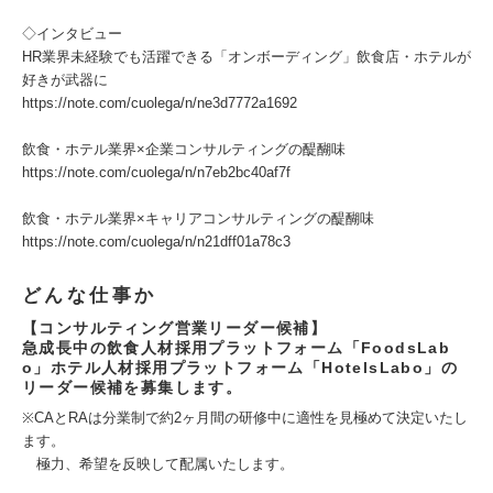
◇インタビュー
HR業界未経験でも活躍できる「オンボーディング」飲食店・ホテルが
好きが武器に
https://note.com/cuolega/n/ne3d7772a1692
飲食・ホテル業界×企業コンサルティングの醍醐味
https://note.com/cuolega/n/n7eb2bc40af7f
飲食・ホテル業界×キャリアコンサルティングの醍醐味
https://note.com/cuolega/n/n21dff01a78c3
どんな仕事か
【コンサルティング営業リーダー候補】
急成長中の飲食人材採用プラットフォーム「FoodsLab
o」ホテル人材採用プラットフォーム「HotelsLabo」の
リーダー候補を募集します。
※CAとRAは分業制で約2ヶ月間の研修中に適性を見極めて決定いたし
ます。
極力、希望を反映して配属いたします。