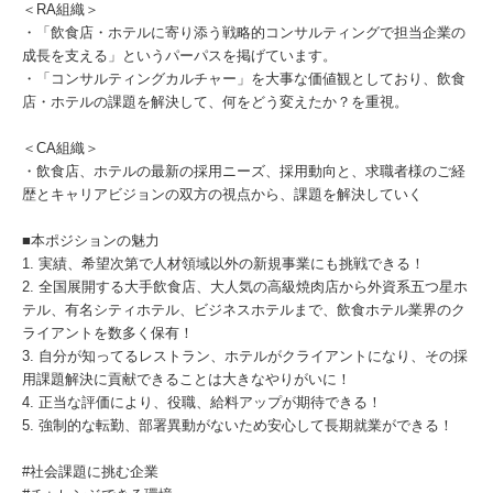
＜RA組織＞
・「飲食店・ホテルに寄り添う戦略的コンサルティングで担当企業の
成長を支える」というパーパスを掲げています。
・「コンサルティングカルチャー」を大事な価値観としており、飲食
店・ホテルの課題を解決して、何をどう変えたか？を重視。
＜CA組織＞
・飲食店、ホテルの最新の採用ニーズ、採用動向と、求職者様のご経
歴とキャリアビジョンの双方の視点から、課題を解決していく
■本ポジションの魅力
1. 実績、希望次第で人材領域以外の新規事業にも挑戦できる！
2. 全国展開する大手飲食店、大人気の高級焼肉店から外資系五つ星ホ
テル、有名シティホテル、ビジネスホテルまで、飲食ホテル業界のク
ライアントを数多く保有！
3. 自分が知ってるレストラン、ホテルがクライアントになり、その採
用課題解決に貢献できることは大きなやりがいに！
4. 正当な評価により、役職、給料アップが期待できる！
5. 強制的な転勤、部署異動がないため安心して長期就業ができる！
#社会課題に挑む企業