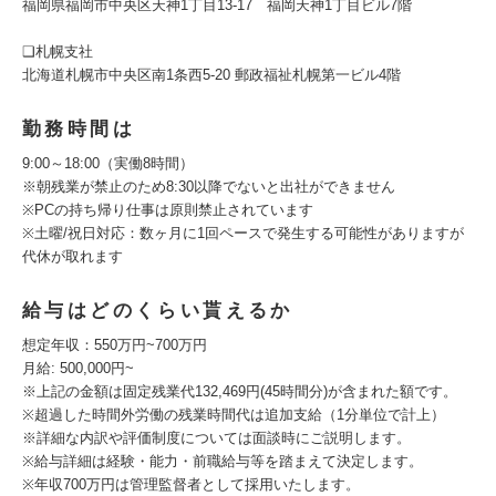
福岡県福岡市中央区天神1丁目13-17 福岡天神1丁目ビル7階
❑札幌支社
北海道札幌市中央区南1条西5-20 郵政福祉札幌第一ビル4階
勤務時間は
9:00～18:00（実働8時間）
※朝残業が禁止のため8:30以降でないと出社ができません
※PCの持ち帰り仕事は原則禁止されています
※土曜/祝日対応：数ヶ月に1回ペースで発生する可能性がありますが
代休が取れます
給与はどのくらい貰えるか
想定年収：550万円~700万円
月給: 500,000円~
※上記の金額は固定残業代132,469円(45時間分)が含まれた額です。
※超過した時間外労働の残業時間代は追加支給（1分単位で計上）
※詳細な内訳や評価制度については面談時にご説明します。
※給与詳細は経験・能力・前職給与等を踏まえて決定します。
※年収700万円は管理監督者として採用いたします。