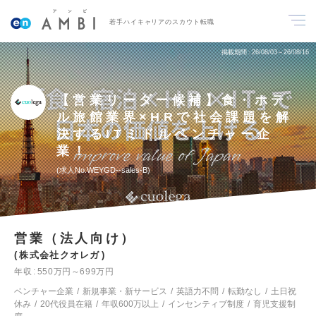
若手ハイキャリアのスカウト転職
掲載期間
26/08/03～26/08/16
【営業リーダー候補】食・ホテ
ル旅館業界×HRで社会課題を解
決するITミドルベンチャー企
業！
求人No.WEYGD--sales-B
営業（法人向け）
株式会社クオレガ
年収
550万円～699万円
ベンチャー企業
新規事業・新サービス
英語力不問
転勤なし
土日祝
休み
20代役員在籍
年収600万以上
インセンティブ制度
育児支援制