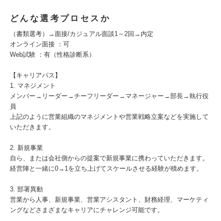
どんな選考プロセスか
（書類選考）→面接/カジュアル面談1～2回→内定
オンライン面接 ：可
Web試験 ：有（性格診断系）
【キャリアパス】
1. マネジメント
メンバー→リーダー→チーフリーダー→マネージャー→部長→執行役
員
上記のように営業組織のマネジメントや営業戦略立案などを実施して
いただきます。
2. 新規事業
自ら、または会社側からの提案で新規事業に携わっていただきます。
経営陣と一緒に0→1を立ち上げてスケールさせる経験が積めます。
3. 部署異動
営業から人事、新規事業、営業アシスタント、財務経理、マーケティ
ングなどさまざまなキャリアにチャレンジ可能です。