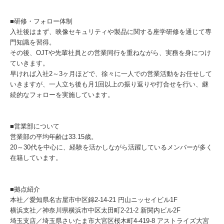
■研修・フォロー体制
入社後はまず、映像セキュリティや製品に関する座学研修を通じて専
門知識を習得。
その後、OJTや先輩社員との営業同行を重ねながら、実務を身につけ
ていきます。
早ければ入社2～3ヶ月ほどで、徐々に一人での営業活動をお任せして
いきますが、一人立ち後も月1回以上の振り返りや打合せを行い、継
続的なフォローを実施しています。
■営業部について
営業部の平均年齢は33.15歳。
20～30代を中心に、経験を活かしながら活躍しているメンバーが多く
在籍しています。
■拠点紹介
本社／愛知県名古屋市中区錦2-14-21 円山ニッセイビル1F
横浜支社／神奈川県横浜市中区太田町2-21-2 新関内ビル2F
埼玉支店／埼玉県さいたま市大宮区桜木町4-419-8 アストライズ大宮