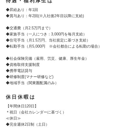
待遇・福利厚生は
◆昇給あり：年1回
◆賞与あり：年2回(※入社後2年目以降に支給)
◆交通費（月2.5万円まで）
◆家族手当（一人につき：3,000円を毎月支給）
◆住宅手当（月1.5万円、当社規定に基づき支給）
◆転勤手当（月5,000円 ※会社都合による転勤の場合）
◆社会保険完備（雇用、労災、健康、厚生年金）
◆資格取得支援制度
◆携帯電話貸与
◆研修制度(マナー研修など)
◆地域手当（関東圏配属のみ）
休日休暇は
【年間休日120日】
＊祝日（会社カレンダーに基づく）
≪休日≫
◆完全週休2日制（土日）