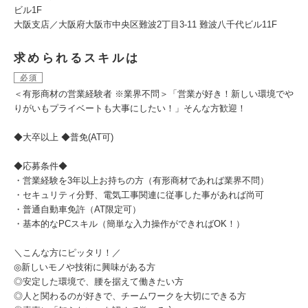
ビル1F
大阪支店／大阪府大阪市中央区難波2丁目3-11 難波八千代ビル11F
求められるスキルは
必須
＜有形商材の営業経験者 ※業界不問＞「営業が好き！新しい環境でや
りがいもプライベートも大事にしたい！」そんな方歓迎！
◆大卒以上 ◆普免(AT可)
◆応募条件◆
・営業経験を3年以上お持ちの方（有形商材であれば業界不問）
・セキュリティ分野、電気工事関連に従事した事があれば尚可
・普通自動車免許（AT限定可）
・基本的なPCスキル（簡単な入力操作ができればOK！）
＼こんな方にピッタリ！／
◎新しいモノや技術に興味がある方
◎安定した環境で、腰を据えて働きたい方
◎人と関わるのが好きで、チームワークを大切にできる方