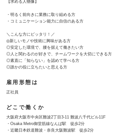
【求める人物像】
・明るく前向きに業務に取り組める方
・コミュニケーション能力に自信のある方
＼こんな方にピッタリ！／
◎新しいモノや技術に興味がある方
◎安定した環境で、腰を据えて働きたい方
◎人と関わるのが好きで、チームワークを大切にできる方
◎素直に「知らない」を認めて学べる方
◎誰かの役に立ちたいと思える方
雇用形態は
正社員
どこで働くか
大阪府大阪市中央区難波2丁目3-11 難波八千代ビル11F
・Osaka Metro御堂筋線なんば駅 徒歩2分
・近畿日本鉄道難波・奈良大阪難波駅 徒歩2分