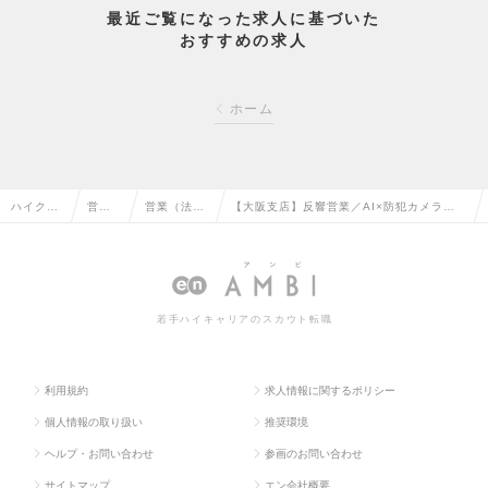
最近ご覧になった求人に基づいた
おすすめの求人
ホーム
ハイクラ
営業
営業（法人
【大阪支店】反響営業／AI×防犯カメラで
ス求人T
系の
向け）の転
社会貢献性の高い仕事／上場準備中！の求
OP
転職
職
人情報
若手ハイキャリアのスカウト転職
利用規約
求人情報に関するポリシー
個人情報の取り扱い
推奨環境
ヘルプ・お問い合わせ
参画のお問い合わせ
サイトマップ
エン会社概要