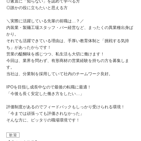
◎素直に「知らない」を認めて学べる方
◎誰かの役に立ちたいと思える方
＼実際に活躍している先輩の前職は…？／
内装業・製麺工場スタッフ・バー経営など、まったくの異業種出身ば
かり。
それでも活躍できている理由は、手厚い教育体制と「挑戦する気持
ち」があったからです！
営業の醍醐味を感じつつ、私生活も大切に働けます！
今回は、業界を問わず、有形商材の営業経験を持ちの方を募集しま
す。
当社は、分業制を採用していて社内のチームワーク良好。
IPOを目指し成長中なので最後の転職に最適！
「今後も長く安定した働き方をしたい…」
評価制度があるのでフィードバックもしっかり受けられる環境！
「今までは頑張っても評価されなかった」
そんな方に、ピッタリの職場環境です！
歓迎