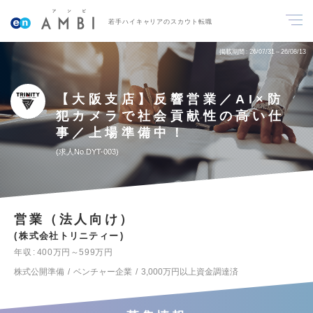
若手ハイキャリアのスカウト転職
掲載期間
26/07/31～26/08/13
【大阪支店】反響営業／AI×防
犯カメラで社会貢献性の高い仕
事／上場準備中！
求人No.DYT-003
営業（法人向け）
株式会社トリニティー
年収
400万円～599万円
株式公開準備
ベンチャー企業
3,000万円以上資金調達済