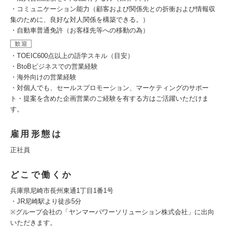
・コミュニケーション能力（顧客および関係先との折衝および情報収
集のために、良好な対人関係を構築できる。）
・自動車普通免許（お客様先等への移動の為）
歓迎
・TOEIC600点以上の語学スキル（目安）
・BtoBビジネスでの営業経験
・海外向けの営業経験
・対個人でも、セールスプロモーション、マーケティングのサポー
ト・提案を含めた企画営業のご経験を有する方はご活躍いただけま
す。
雇用形態は
正社員
どこで働くか
兵庫県尼崎市長州東通1丁目1番1号
・JR尼崎駅より徒歩5分
※グループ会社の「ヤンマーパワーソリューション株式会社」に出向
いただきます。