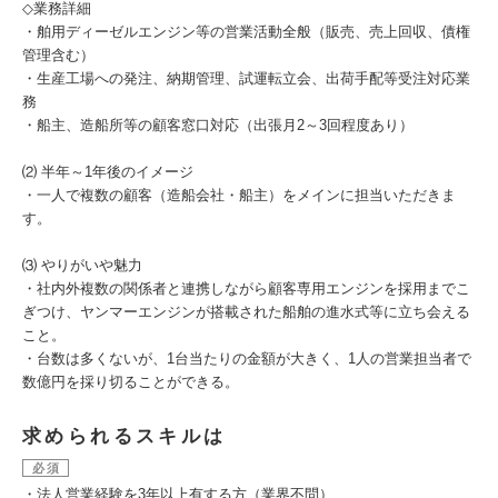
◇業務詳細
・舶用ディーゼルエンジン等の営業活動全般（販売、売上回収、債権
管理含む）
・生産工場への発注、納期管理、試運転立会、出荷手配等受注対応業
務
・船主、造船所等の顧客窓口対応（出張月2～3回程度あり）
⑵ 半年～1年後のイメージ
・一人で複数の顧客（造船会社・船主）をメインに担当いただきま
す。
⑶ やりがいや魅力
・社内外複数の関係者と連携しながら顧客専用エンジンを採用までこ
ぎつけ、ヤンマーエンジンが搭載された船舶の進水式等に立ち会える
こと。
・台数は多くないが、1台当たりの金額が大きく、1人の営業担当者で
数億円を採り切ることができる。
求められるスキルは
必須
・法人営業経験を3年以上有する方（業界不問）