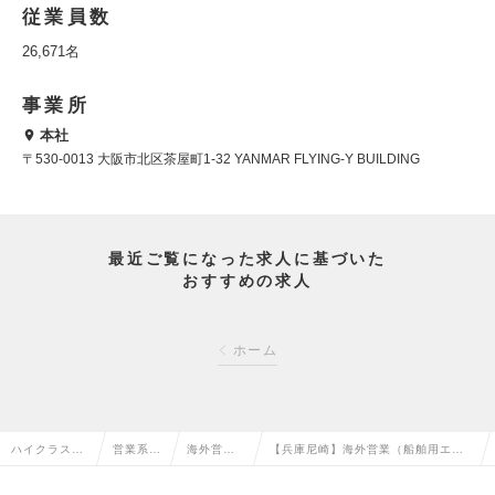
従業員数
26,671名
事業所
本社
〒530-0013 大阪市北区茶屋町1-32 YANMAR FLYING-Y BUILDING
最近ご覧になった求人に基づいた
おすすめの求人
ホーム
ハイクラス求
営業系の
海外営業
【兵庫尼崎】海外営業（船舶用エン
人TOP
転職
の転職
ジン）の求人情報