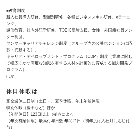
■教育制度
新入社員導入研修、階層別研修、各種ビジネススキル研修、eラーニ
ング、
通信教育、社内外語学研修、TOEIC受験支援、女性・外国籍社員メン
ター制度、
ヤンマーキャリアチャレンジ制度（グループ内の公募ポジションに応
募・異動する）、
キャリア・デベロップメント・プログラム（CDP）制度（業務に関し
て幅広くかつ⾼度な知識を有する⼈材を計画的に育成する能⼒開発プ
ログラム）
ほか
休日休暇は
完全週休二日制（土日）、夏季休暇、年末年始休暇
特別休暇（慶弔など）ほか
【年間休日】123日以上（拠点による）
【年次有給休暇】最高付与日数 年間21日（初年度は入社月に応じ付
与）