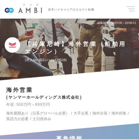
若手ハイキャリアのスカウト転職
掲載期間
26/07/30～26/08/12
【兵庫尼崎】海外営業（船舶用
エンジン）
求人No.XBZLI-yps438528
海外営業
ヤンマーホールディングス株式会社
年収
500万円～899万円
海外展開あり（日系グローバル企業）
大手企業
海外出張
海外折衝
英語力が必要
土日祝休み
募集情報