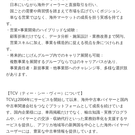
日本にいながら海外ディーラーと直接取引を行い、
国ごとの需要や商習慣を踏まえて市場を広げていくポジション。
単なる営業ではなく、海外マーケットの成長を担う実感を持てま
す。
・営業×事業開発のハイブリッドな経験：
顧客折衝だけでなく、データ分析・施策設計・業務改善まで関与。
営業スキルに加え、事業を構造的に捉える視点を身につけられま
す。
・将来的にじげんグループ内でのキャリア展開も可能：
複数事業を展開するグループならではのキャリアパスがあり、
事業責任者・新規事業・他事業部へのチャレンジ等、多様な選択肢
があります。
【TCV（ティー・シー・ヴィー）について】
TCVは2004年にサービスを開始して以来、海外中古車バイヤーと国内
中古車関連会社をつなぐプラットフォームとして成長を続けていま
す。国内企業様には、車両掲載だけでなく、輸出知識・実務プログラ
ムや、バイヤーとの交渉・収納代行といった業務効率化を支援するサ
ービスを提供し、アフリカ地域等の新興国を中心とした海外バイヤー/
ユーザーには、豊富な中古車情報を提供しています。