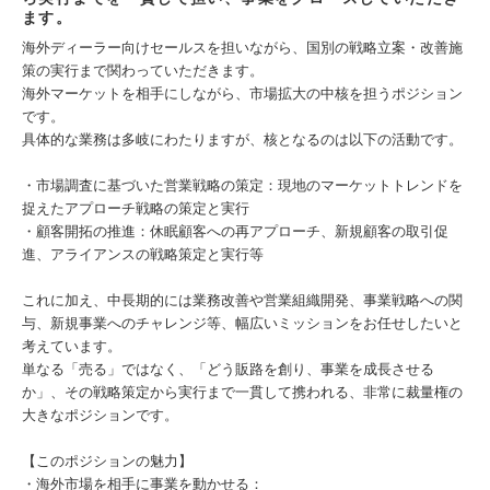
ます。
海外ディーラー向けセールスを担いながら、国別の戦略立案・改善施
策の実行まで関わっていただきます。
海外マーケットを相手にしながら、市場拡大の中核を担うポジション
です。
具体的な業務は多岐にわたりますが、核となるのは以下の活動です。
・市場調査に基づいた営業戦略の策定：現地のマーケットトレンドを
捉えたアプローチ戦略の策定と実行
・顧客開拓の推進：休眠顧客への再アプローチ、新規顧客の取引促
進、アライアンスの戦略策定と実行等
これに加え、中長期的には業務改善や営業組織開発、事業戦略への関
与、新規事業へのチャレンジ等、幅広いミッションをお任せしたいと
考えています。
単なる「売る」ではなく、「どう販路を創り、事業を成長させる
か」、その戦略策定から実行まで一貫して携われる、非常に裁量権の
大きなポジションです。
【このポジションの魅力】
・海外市場を相手に事業を動かせる：