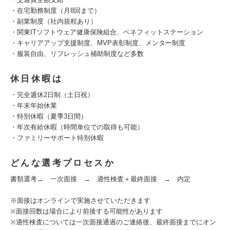
・在宅勤務制度（月8回まで）
・副業制度（社内規程あり）
・関東ITソフトウェア健康保険組合、ベネフィットステーション
・キャリアアップ支援制度、MVP表彰制度、メンター制度
・服装自由、リフレッシュ補助制度など多数
休日休暇は
・完全週休2日制（土日祝）
・年末年始休業
・特別休暇（夏季3日間）
・年次有給休暇（時間単位での取得も可能）
・ファミリーサポート特別休暇
どんな選考プロセスか
書類選考→ 一次面接 → 適性検査＋最終面接 → 内定
※面接はオンラインで実施させていただきます
※面接回数は場合により前後する可能性があります
※適性検査については一次面接通過のご連絡後、最終面接までにオン