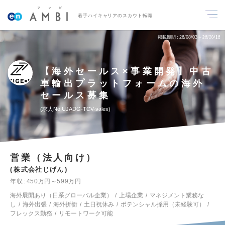
若手ハイキャリアのスカウト転職
掲載期間
26/08/03～26/08/16
【海外セールス×事業開発】中古
車輸出プラットフォームの海外
セールス募集
求人No.UJADG-TCV-sales
営業（法人向け）
株式会社じげん
年収
450万円～599万円
海外展開あり（日系グローバル企業）
上場企業
マネジメント業務な
し
海外出張
海外折衝
土日祝休み
ポテンシャル採用（未経験可）
フレックス勤務
リモートワーク可能