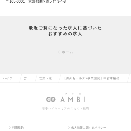
〒105-0001 東京都港区虎ノ門 3-4-8
最近ご覧になった求人に基づいた
おすすめの求人
ホーム
ハイクラ
営業
営業（法人
【海外セールス×事業開発】中古車輸出プ
ス求人TO
系の
向け）の転
ラットフォームの海外セールス募集の求人
P
転職
職
情報
若手ハイキャリアのスカウト転職
利用規約
求人情報に関するポリシー