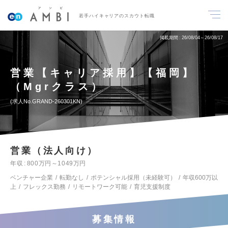
若手ハイキャリアのスカウト転職
掲載期間
26/08/04～26/08/17
営業【キャリア採用】【福岡】
（Mgrクラス）
求人No.GRAND-260301KN
営業（法人向け）
年収
800万円～1049万円
ベンチャー企業
転勤なし
ポテンシャル採用（未経験可）
年収600万以
上
フレックス勤務
リモートワーク可能
育児支援制度
募集情報