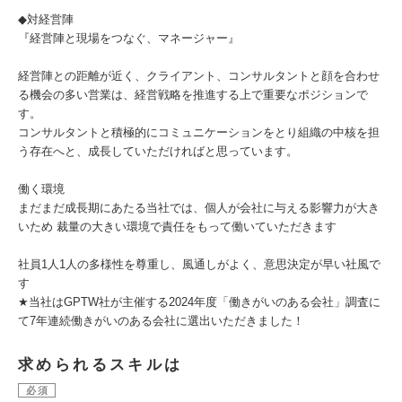
◆対経営陣
『経営陣と現場をつなぐ、マネージャー』
経営陣との距離が近く、クライアント、コンサルタントと顔を合わせ
る機会の多い営業は、経営戦略を推進する上で重要なポジションで
す。
コンサルタントと積極的にコミュニケーションをとり組織の中核を担
う存在へと、成長していただければと思っています。
働く環境
まだまだ成長期にあたる当社では、個人が会社に与える影響力が大き
いため 裁量の大きい環境で責任をもって働いていただきます
社員1人1人の多様性を尊重し、風通しがよく、意思決定が早い社風で
す
★当社はGPTW社が主催する2024年度「働きがいのある会社」調査に
て7年連続働きがいのある会社に選出いただきました！
求められるスキルは
必須