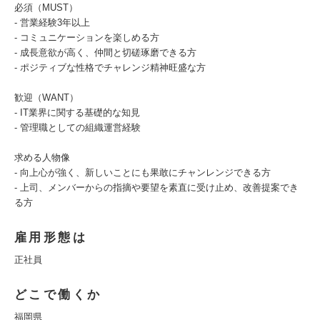
必須（MUST）
- 営業経験3年以上
- コミュニケーションを楽しめる方
- 成長意欲が高く、仲間と切磋琢磨できる方
- ポジティブな性格でチャレンジ精神旺盛な方
歓迎（WANT）
- IT業界に関する基礎的な知見
- 管理職としての組織運営経験
求める人物像
- 向上心が強く、新しいことにも果敢にチャンレンジできる方
- 上司、メンバーからの指摘や要望を素直に受け止め、改善提案でき
る方
雇用形態は
正社員
どこで働くか
福岡県