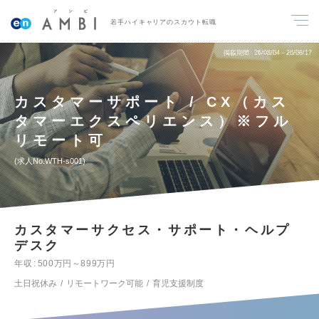
若手ハイキャリアのスカウト転職
掲載期間
26/08/04～26/08/17
カスタマーサポート / CX（カス
タマーエクスペリエンス）※フル
リモート可
求人No.WTH-s001
カスタマーサクセス・サポート・ヘルプ
デスク
年収
500万円～899万円
土日祝休み
リモートワーク可能
育児支援制度