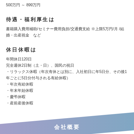
500万円 ～ 899万円
待遇・福利厚生は
書籍購入費用補助/セミナー費用負担/交通費支給 ※上限5万円/月 /結
婚・出産祝金 など
休日休暇は
年間休日120日
完全週休2日制（土・日）、国民の祝日
・リラックス休暇（年次有休とは別に、入社初日に年5日分、その後1
年ごとに5日分付与される有給休暇）
・年次有給休暇
・年末年始休暇
・慶弔休暇
・産前産後休暇
会社概要