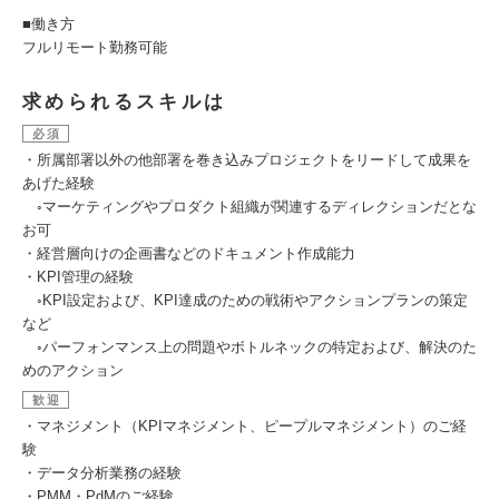
■働き方
フルリモート勤務可能
求められるスキルは
必須
・所属部署以外の他部署を巻き込みプロジェクトをリードして成果を
あげた経験
◦マーケティングやプロダクト組織が関連するディレクションだとな
お可
・経営層向けの企画書などのドキュメント作成能力
・KPI管理の経験
◦KPI設定および、KPI達成のための戦術やアクションプランの策定
など
◦パーフォンマンス上の問題やボトルネックの特定および、解決のた
めのアクション
歓迎
・マネジメント（KPIマネジメント、ピープルマネジメント）のご経
験
・データ分析業務の経験
・PMM・PdMのご経験