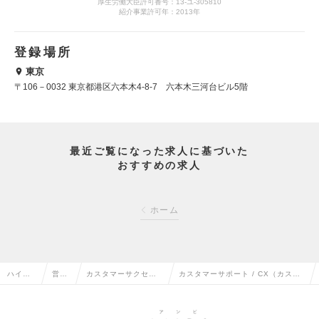
厚生労働大臣許可番号：13-ユ-305810
紹介事業許可年：2013年
登録場所
東京
〒106－0032 東京都港区六本木4-8-7 六本木三河台ビル5階
最近ご覧になった求人に基づいた
おすすめの求人
ホーム
ハイク
営業
カスタマーサクセ
カスタマーサポート / CX（カスタ
ラス求
系の
ス・サポート・ヘル
マーエクスペリエンス）※フルリモ