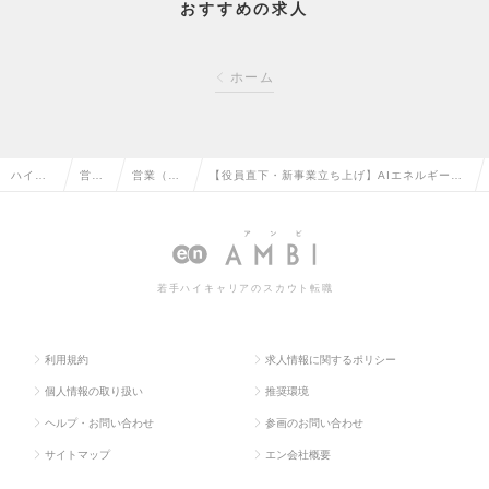
おすすめの求人
ホーム
ハイク
営業
営業（法
【役員直下・新事業立ち上げ】AIエネルギーマ
ラス求
系の
人向け）
ネジメントクラウドのフィールドセールス（F
人TOP
転職
の転職
S）を募集！の求人情報
若手ハイキャリアのスカウト転職
利用規約
求人情報に関するポリシー
個人情報の取り扱い
推奨環境
ヘルプ・お問い合わせ
参画のお問い合わせ
サイトマップ
エン会社概要