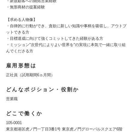
・新規顧客への開拓営業経験
・無形商材の提案経験
【求める人物像】
・自律的に行動ができ、貪欲に新しい知識や事柄を吸収し、アウトプ
ットできる方
・目標達成に向けて強くコミットしてきた経験がある方
・ミッション"次世代によりよい世界を"の実現に本気で一緒に取り組
んでくださる方
雇用形態は
正社員（試用期間6ヵ月間）
どんなポジション・役割か
営業職
どこで働くか
105-0001
東京都港区虎ノ門一丁目3番1号 東京虎ノ門グローバルスクエア6階