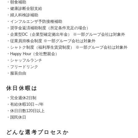
・朝食補助
・健康診断全額支給
・婦人科検診補助
・インフルエンザ予防接種補助
・奨学金返済補助制度（所定条件充足の場合）
・企業型DC（企業型確定拠出年金） ※一部グループ会社は対象外
・従業員持株会制度 ※一部グループ会社は対象外
・シャトク制度（福利厚生賃貸制度） ※一部グループ会社は対象外
・Happy Hour（全社懇親会）
・シャッフルランチ
・フリードリンク
・服装自由
休日休暇は
・完全週休2日制
・有給休暇10日～/年
・休日日数120日以上
・国民休日
どんな選考プロセスか