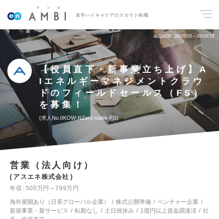
若手ハイキャリアのスカウト転職
掲載期間
26/08/05～26/08/18
【役員直下・新事業立ち上げ】A
Iエネルギーマネジメントクラウ
ドのフィールドセールス（FS）
を募集！
求人No.IIKOW-NZero-sales-FS
営業（法人向け）
アスエネ株式会社
年収
500万円～799万円
海外展開あり（日系グローバル企業）
株式公開準備
ベンチャー企業
新規事業・新サービス
転勤なし
土日祝休み
1億円以上資金調達済
社