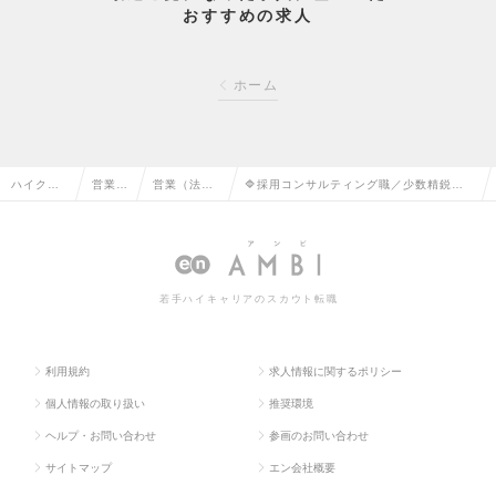
おすすめの求人
ホーム
ハイクラ
営業系
営業（法人
🔷採用コンサルティング職／少数精鋭の
ス求人TO
の転職
向け）の転
プライム子会社／年収500～🥇の求人情報
P
職
若手ハイキャリアのスカウト転職
利用規約
求人情報に関するポリシー
個人情報の取り扱い
推奨環境
ヘルプ・お問い合わせ
参画のお問い合わせ
サイトマップ
エン会社概要