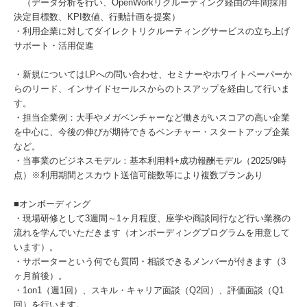
（データ分析を行い、OpenWorkリクルーティング経由の年間採用
決定目標数、KPI数値、行動計画を提案）
・利用企業に対してダイレクトリクルーティングサービスの立ち上げ
サポート・活用促進
・新規についてはLPへの問い合わせ、セミナーやホワイトペーパーか
らのリード、インサイドセールスからのトスアップを経由して行いま
す。
・担当企業例：大手やメガベンチャーなど働きがいスコアの高い企業
を中心に、今後の伸びが期待できるベンチャー・スタートアップ企業
など。
・当事業のビジネスモデル：基本利用料+成功報酬モデル（2025/9時
点）※利用期間とスカウト送信可能数等により複数プランあり
■オンボーディング
・現場研修として3週間～1ヶ月程度、座学や商談同行など行い業務の
流れを学んでいただきます（オンボーディングプログラムを用意して
います）。
・サポーターという何でも質問・相談できるメンバーが付きます（3
ヶ月前後）。
・1on1（週1回）、スキル・キャリア面談（Q2回）、評価面談（Q1
回）を行います。