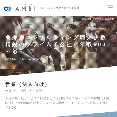
若手ハイキャリアのスカウト転職
掲載期間
26/08/05～26/08/18
🔷採用コンサルティング職／少数
精鋭のプライム子会社／年収500
～🥇
求人No.DZEMI-OW-Member
営業（法人向け）
年収
500万円～649万円
新規事業・新サービス
転勤なし
土日祝休み
ポテンシャル採用（未経
験可）
年収600万以上
フレックス勤務
リモートワーク可能
副業し
てもOK