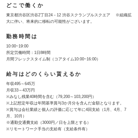
どこで働くか
東京都渋谷区渋谷2丁目24－12 渋谷スクランブルスクエア ※組織拡
大に伴い、将来的に移転の可能性がございます。
勤務時間は
10:00~19:00
所定労働時間：1日8時間
月間フレックスタイム制（コアタイム10:00~16:00）
給与はどのくらい貰えるか
年収495～645万
月収33～43万円
※みなし残業40時間を含む（79,200～103,200円）
※上記想定年収は年間基準賞与3か月分を含んだ金額となります。
※賞与は会社業績と個人の評価に応じて年に4回支給（1月、4月、7
月、10月）
※通勤交通費支給（3000円／日を上限とする）
※リモートワーク手当の支給有（支給条件有）