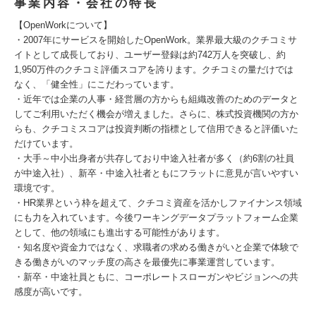
事業内容・会社の特長
【OpenWorkについて】
・2007年にサービスを開始したOpenWork。業界最大級のクチコミサ
イトとして成長しており、ユーザー登録は約742万人を突破し、約
1,950万件のクチコミ評価スコアを誇ります。クチコミの量だけでは
なく、「健全性」にこだわっています。
・近年では企業の人事・経営層の方からも組織改善のためのデータと
してご利用いただく機会が増えました。さらに、株式投資機関の方か
らも、クチコミスコアは投資判断の指標として信用できると評価いた
だけています。
・大手～中小出身者が共存しており中途入社者が多く（約6割の社員
が中途入社）、新卒・中途入社者ともにフラットに意見が言いやすい
環境です。
・HR業界という枠を超えて、クチコミ資産を活かしファイナンス領域
にも力を入れています。今後ワーキングデータプラットフォーム企業
として、他の領域にも進出する可能性があります。
・知名度や資金力ではなく、求職者の求める働きがいと企業で体験で
きる働きがいのマッチ度の高さを最優先に事業運営しています。
・新卒・中途社員ともに、コーポレートスローガンやビジョンへの共
感度が高いです。