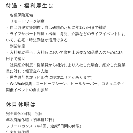
待遇・福利厚生は
・各種保険完備
・リモートワーク制度
・自己啓発支援制度：自己研鑽のために年12万円まで補助
・ライフサポート制度：出産、育児、介護などのライフイベントにお
いて、在宅・時短勤務が活用できる
・副業制度
・入社補助手当：入社時において業務上必要な物品購入のために3万
円まで補助
・社員紹介制度：従業員から紹介により入社した場合、紹介した従業
員に対して報奨金を支給
・屋内原則禁煙（ビル内に喫煙エリアがあります）
・WeWork特典：コーヒーマシーン、ビールサーバー、コミュニティ
開催イベントの自由参加
休日休暇は
完全週休2日制、祝日
年次有給休暇（初年度12日）
フリーバカンス（年1回、連続5日間の休暇）
年末年始休暇