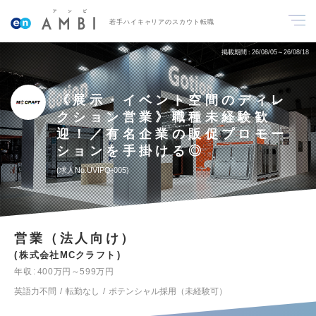
若手ハイキャリアのスカウト転職
掲載期間
26/08/05～26/08/18
《展示・イベント空間のディレ
クション営業》職種未経験歓
迎！／有名企業の販促プロモー
ションを手掛ける◎
求人No.UVIPQ-005
営業（法人向け）
株式会社MCクラフト
年収
400万円～599万円
英語力不問
転勤なし
ポテンシャル採用（未経験可）