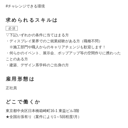
#チャレンジできる環境
求められるスキルは
必須
▽下記いずれかの条件に当てはまる方
・ディスプレイ業界でのご就業経験がある方（職種不問）
※施工部門や職人からのキャリアチェンジも歓迎します！
・何らかのイベント、展示会、ポップアップ等の空間作りに携わった
ことのある方
・建築、デザイン系学科のご出身の方
雇用形態は
正社員
どこで働くか
東京都中央区日本橋箱崎町16-1 東益ビル3階
★全国出張有り（案件により1～5回程度/月）