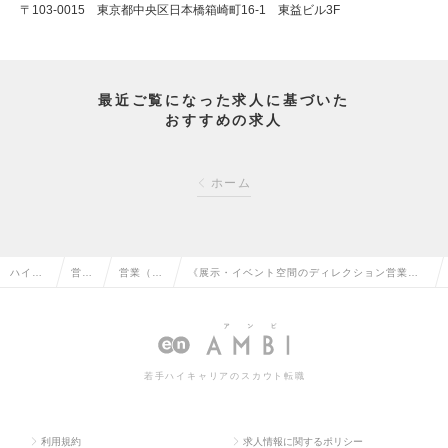
〒103-0015 東京都中央区日本橋箱崎町16-1 東益ビル3F
最近ご覧になった求人に基づいた
おすすめの求人
ホーム
ハイク
営業
営業（法
《展示・イベント空間のディレクション営業》
ラス求
系の
人向け）
職種未経験歓迎！／有名企業の販促プロモーシ
人TOP
転職
の転職
ョンを手掛ける◎の求人情報
若手ハイキャリアのスカウト転職
利用規約
求人情報に関するポリシー