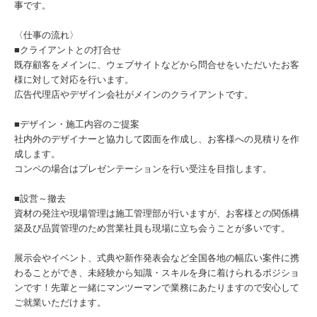
事です。
〈仕事の流れ〉
■クライアントとの打合せ
既存顧客をメインに、ウェブサイトなどから問合せをいただいたお客
様に対して対応を行います。
広告代理店やデザイン会社がメインのクライアントです。
■デザイン・施工内容のご提案
社内外のデザイナーと協力して図面を作成し、お客様への見積りを作
成します。
コンペの場合はプレゼンテーションを行い受注を目指します。
■設営～撤去
資材の発注や現場管理は施工管理部が行いますが、お客様との関係構
築及び品質管理のため営業社員も現場に立ち会うことが多いです。
展示会やイベント、式典や新作発表会など全国各地の幅広い案件に携
わることができ、未経験から知識・スキルを身に着けられるポジショ
ンです！先輩と一緒にマンツーマンで業務にあたりますので安心して
ご就業いただけます。