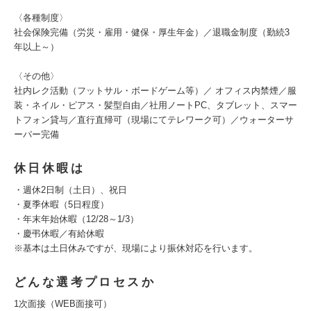
〈各種制度〉
社会保険完備（労災・雇用・健保・厚生年金）／退職金制度（勤続3
年以上～）
〈その他〉
社内レク活動（フットサル・ボードゲーム等）／ オフィス内禁煙／服
装・ネイル・ピアス・髪型自由／社用ノートPC、タブレット、スマー
トフォン貸与／直行直帰可（現場にてテレワーク可）／ウォーターサ
ーバー完備
休日休暇は
・週休2日制（土日）、祝日
・夏季休暇（5日程度）
・年末年始休暇（12/28～1/3）
・慶弔休暇／有給休暇
※基本は土日休みですが、現場により振休対応を行います。
どんな選考プロセスか
1次面接（WEB面接可）