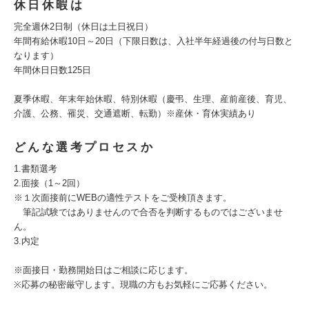
休日休暇は
完全週休2日制（休日は土日祝日）
年間有給休暇10日～20日（下限日数は、入社半年経過後の付与日数と
なります）
年間休日日数125日
夏季休暇、年末年始休暇、特別休暇（慶弔、生理、産前産後、育児、
介護、公務、罹災、交通遮断、転勤）※産休・育休実績あり
どんな選考プロセスか
1.書類選考
2.面接（1～2回）
※１次面接前にWEBの適性テストをご受検頂きます。
筆記試験ではありませんので合否を判断するものではございませ
ん。
3.内定
※面接日・勤務開始日はご相談に応じます。
※応募の秘密厳守します。現職の方もお気軽にご応募ください。