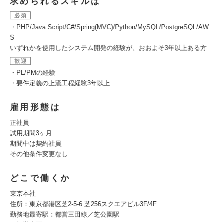
求められるスキルは
必須
・PHP/Java Script/C#/Spring(MVC)/Python/MySQL/PostgreSQL/AW
S
いずれかを使用したシステム開発の経験が、おおよそ3年以上ある方
歓迎
・PL/PMの経験
・要件定義の上流工程経験3年以上
雇用形態は
正社員
試用期間3ヶ月
期間中は契約社員
その他条件変更なし
どこで働くか
東京本社
住所：東京都港区芝2-5-6 芝256スクエアビル3F/4F
勤務地最寄駅：都営三田線／芝公園駅