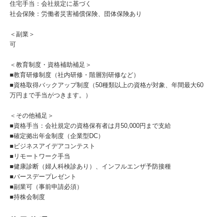
住宅手当：会社規定に基づく
社会保険：労働者災害補償保険、団体保険あり
＜副業＞
可
＜教育制度・資格補助補足＞
■教育研修制度（社内研修・階層別研修など）
■資格取得バックアップ制度（50種類以上の資格が対象、年間最大60
万円まで手当がつきます。）
＜その他補足＞
■資格手当：会社規定の資格保有者は月50,000円まで支給
■確定拠出年金制度（企業型DC）
■ビジネスアイデアコンテスト
■リモートワーク手当
■健康診断（婦人科検診あり）、インフルエンザ予防接種
■バースデープレゼント
■副業可（事前申請必須）
■持株会制度