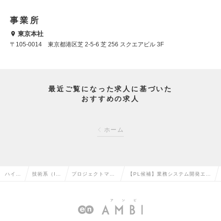
事業所
東京本社
〒105-0014 東京都港区芝 2-5-6 芝 256 スクエアビル 3F
最近ご覧になった求人に基づいた
おすすめの求人
ホーム
ハイク
技術系（I
プロジェクトマネ
【PL候補】業務システム開発エン
ラス求
T・Web・
ージャー（Web・
ジニア（PHP/Java Script）/資
人TO
通信系）の
オープン系）の転
格取得支援充実/リモートの求人情