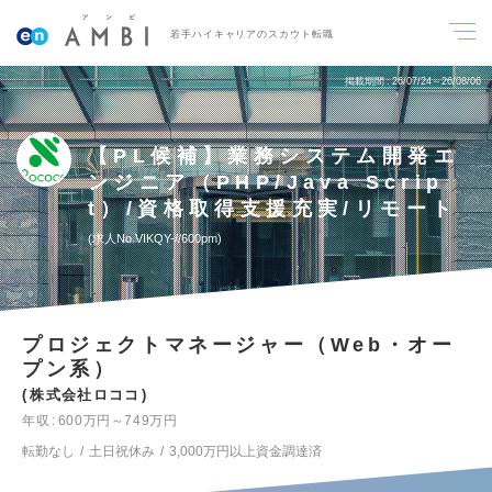
若手ハイキャリアのスカウト転職
掲載期間
26/07/24～26/08/06
【PL候補】業務システム開発エ
ンジニア（PHP/Java Scrip
t）/資格取得支援充実/リモート
求人No.VIKQY-//600pm
プロジェクトマネージャー（Web・オー
プン系）
株式会社ロココ
年収
600万円～749万円
転勤なし
土日祝休み
3,000万円以上資金調達済