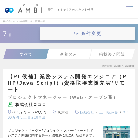
若手ハイキャリアのスカウト転職
株式会社ロココの転職・求人情報一覧
7
条件変更
件
すべて
新着のみ
掲載終了間近
掲載期間
26/08/07～26/08/20
【PL候補】業務システム開発エンジニア（P
HP/Java Script）/資格取得支援充実/リモ
ート
プロジェクトマネージャー（Web・オープン系）
株式会社ロココ
600万円 ～ 749万円
東京都
転勤なし
土日祝休み
3,0
00万円以上資金調達済
プロジェクトリーダー/プロジェクトマネージャーとして、
システム開発に関するチーム管理をご担当いただきます。