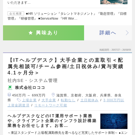
いただきます…
■HR ソリューション『タレントマネジメント』『勤怠管理』『目標
会社概要
管理』『研修管理』 ■ServiceNow 『HR Wor…
興味あり
詳細へ
掲載期間
26/07/27～26/08/09
【ITヘルプデスク】大手企業との直取引＜配
属先相談可/チーム参画/土日祝休み/賞与実績
4.1ヶ月分＞
社内SE・システム管理
株式会社ロココ
450万円 ～ 699万円
滋賀県、京都府、大阪府、兵庫県、奈良
県
上場企業
大手企業
転勤なし
土日祝休み
3,000万円以
上資金調達済
リモートワーク可能
ヘルプデスクなどのIT運用サポート業務
や、クライアント企業のインフラ設計構築
業務をお任せします。お客…
～東証スタンダード上場/配属勤務先を選べるなど充実したサポート体制～ ●エン