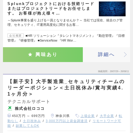
Splunkプロジェクトにおける技術リード
またはプロジェクトリードをお任せしま
す。 お客様が抱え様々…
～Splunk事業を盛り上げる一員となりませんか？～ 当社では現在、統合ログ管
理、セキュリティ、IT運用高度化に関するお客…
■HR ソリューション『タレントマネジメント』『勤怠管理』『目標
会社概要
管理』『研修管理』 ■ServiceNow 『HR Wor…
興味あり
詳細へ
掲載期間
26/07/29～26/08/11
【新子安】大手製造業_セキュリティチームの
リーダーポジション＜土日祝休み/賞与実績4.
1ヶ月分＞
テクニカルサポート
株式会社ロココ
450万円 ～ 699万円
神奈川県
上場企業
大手企業
転
勤なし
土日祝休み
3,000万円以上資金調達済
リモートワーク可
能
副業してもOK