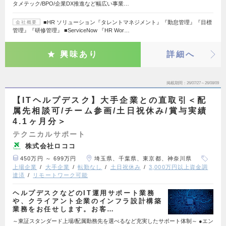
タメテック/BPO/企業DX推進など幅広い事業…
■HR ソリューション『タレントマネジメント』『勤怠管理』『目標
会社概要
管理』『研修管理』 ■ServiceNow 『HR Wor…
興味あり
詳細へ
掲載期間
26/07/27～26/08/09
【ITヘルプデスク】大手企業との直取引＜配
属先相談可/チーム参画/土日祝休み/賞与実績
4.1ヶ月分＞
テクニカルサポート
株式会社ロココ
450万円 ～ 699万円
埼玉県、千葉県、東京都、神奈川県
上場企業
大手企業
転勤なし
土日祝休み
3,000万円以上資金調
達済
リモートワーク可能
ヘルプデスクなどのIT運用サポート業務
や、クライアント企業のインフラ設計構築
業務をお任せします。お客…
～東証スタンダード上場/配属勤務先を選べるなど充実したサポート体制～ ●エン