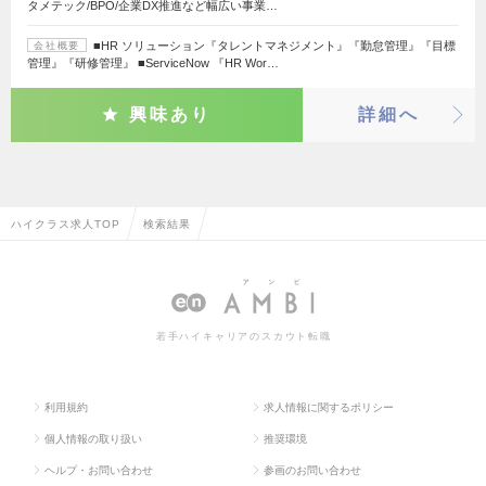
タメテック/BPO/企業DX推進など幅広い事業…
■HR ソリューション『タレントマネジメント』『勤怠管理』『目標
会社概要
管理』『研修管理』 ■ServiceNow 『HR Wor…
興味あり
詳細へ
ハイクラス求人TOP
検索結果
若手ハイキャリアのスカウト転職
利用規約
求人情報に関するポリシー
個人情報の取り扱い
推奨環境
ヘルプ・お問い合わせ
参画のお問い合わせ