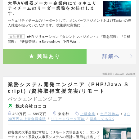
大手AV機器メーカー企業内にてセキュリ
ティチームのリーダー業務をお任せしま
す。
セキュリティチームのリーダーとして、メンバーマネジメントおよびTaniumの導
入推進を担っていただきます。 技術的な実務に…
■HR ソリューション『タレントマネジメント』『勤怠管理』『目標
会社概要
管理』『研修管理』 ■ServiceNow 『HR Wor…
興味あり
詳細へ
掲載期間
26/07/28～26/08/10
業務システム開発エンジニア（PHP/Java S
cript）/資格取得支援充実/リモート
バックエンドエンジニア
株式会社ロココ
450万円 ～ 599万円
東京都
上場企業
土日祝休み
3,0
00万円以上資金調達済
リモートワーク可能
副業してもOK
顧客先の大手企業に常駐し（リモートの場合あり）、エンタ
ーテイメント系及び人事系システムの設計～運用を担当して