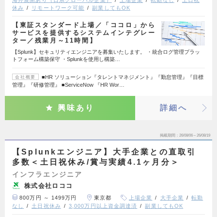
休み
リモートワーク可能
副業してもOK
【東証スタンダード上場／「ココロ」から
サービスを提供するシステムインテグレー
ター／残業月～11時間】
【Splunk】セキュリティエンジニアを募集いたします。 ・統合ログ管理プラッ
トフォーム構築保守 ・Splunkを使用し構築…
■HR ソリューション『タレントマネジメント』『勤怠管理』『目標
会社概要
管理』『研修管理』 ■ServiceNow 『HR Wor…
興味あり
詳細へ
掲載期間
26/08/06～26/08/19
【Splunkエンジニア】大手企業との直取引
多数＜土日祝休み/賞与実績4.1ヶ月分＞
インフラエンジニア
株式会社ロココ
800万円 ～ 1499万円
東京都
上場企業
大手企業
転勤
なし
土日祝休み
3,000万円以上資金調達済
副業してもOK