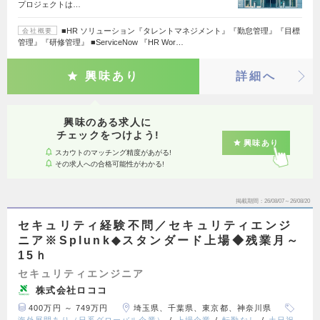
プロジェクトは…
■HR ソリューション『タレントマネジメント』『勤怠管理』『目標
会社概要
管理』『研修管理』 ■ServiceNow 『HR Wor…
興味あり
詳細へ
興味のある求人に
チェックをつけよう!
興味あり
スカウトのマッチング精度があがる!
その求人への合格可能性がわかる!
掲載期間
26/08/07～26/08/20
セキュリティ経験不問／セキュリティエンジ
ニア※Splunk◆スタンダード上場◆残業月～
15ｈ
セキュリティエンジニア
株式会社ロココ
400万円 ～ 749万円
埼玉県、千葉県、東京都、神奈川県
海外展開あり（日系グローバル企業）
上場企業
転勤なし
土日祝