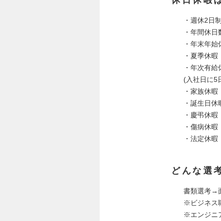
・週休2日
・年間休日数
・年末年始
・夏季休暇
・年次有給
(入社日に
・家族休暇
・誕生日休
・慶弔休暇
・傷病休暇
・法定休暇
どんな選
書類選考→
※ビジネス
※エンジニ