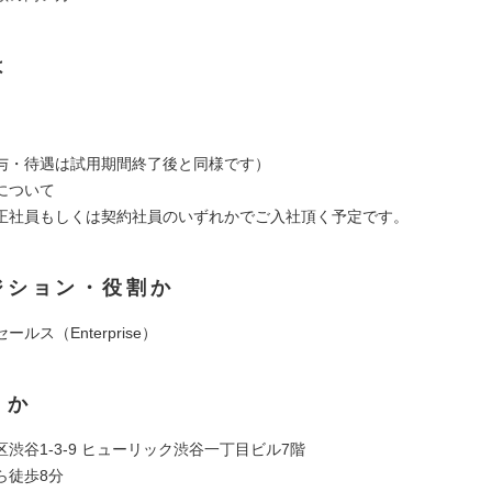
は
与・待遇は試用期間終了後と同様です）
について
正社員もしくは契約社員のいずれかでご入社頂く予定です。
ジション・役割か
ルス（Enterprise）
くか
渋谷1-3-9 ヒューリック渋谷一丁目ビル7階
ら徒歩8分