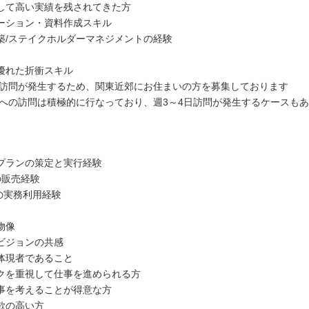
して高い実績を残されてきた方
ーション・資料作成スキル
築/ステイクホルダーマネジメントの経験
優れた折衝スキル
の訪問が発生するため、関東近郊にお住まいの方を募集しております
業への訪問は積極的に行なっており、週3～4日訪問が発生するケースも
プランの策定と実行経験
Xの販売経験
rceの実務利用経験
物像
ビジョンの共感
体現者であること
クを重視して仕事を進められる方
事を考えることが得意な方
欲の高い方