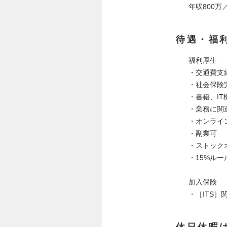
年収800万
待遇・福
福利厚生
・交通費支
・社会保険
・書籍、I
・業務に関
・オンライン講
・副業可
・ストック
・15%ルー
加入保険
・［ITS］
休日休暇