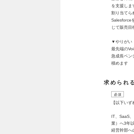
を支援しま
割り当てら
Salesf
じて販売目
▼やりがい
最先端のVoi
急成長ベン
積めます
求められ
必須
【以下いず
IT、Sa
業）へ3年
経営幹部へ