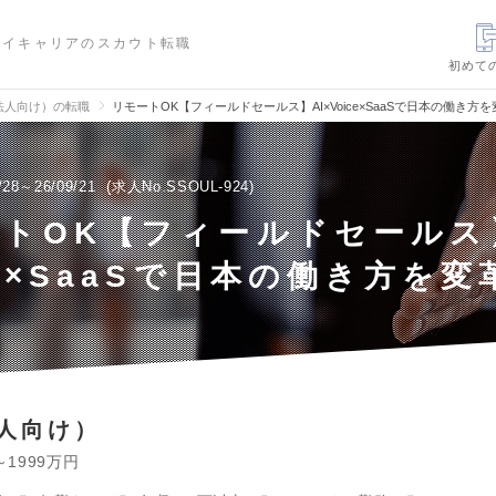
ハイキャリアのスカウト転職
初めて
法人向け）の転職
リモートOK【フィールドセールス】AI×Voice×SaaSで日本の働き方
/28～26/09/21
求人No.SSOUL-924
トOK【フィールドセールス】
ce×SaaSで日本の働き方を変
人向け）
～1999万円