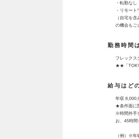
・転勤なし
・リモート
（自宅を含
の機会もご
勤務時間
フレックス
★★「TO
給与はど
年収 8,000,0
★条件面に
※時間外手
お、45時
（例）※年