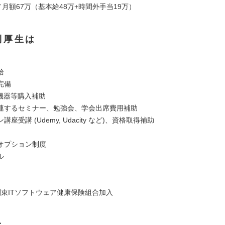
／月額67万（基本給48万+時間外手当19万）
利厚生は
給
完備
T機器等購入補助
連するセミナー、勉強会、学会出席費用補助
座受講 (Udemy, Udacity など)、資格取得補助
オプション制度
ル
関東ITソフトウェア健康保険組合加入
は