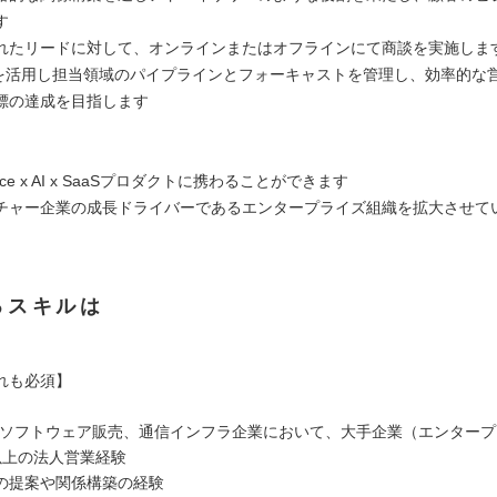
す
れたリードに対して、オンラインまたはオフラインにて商談を実施しま
orceを活用し担当領域のパイプラインとフォーキャストを管理し、効率的
標の達成を目指します
ce x AI x SaaSプロダクトに携わることができます
チャー企業の成長ドライバーであるエンタープライズ組織を拡大させて
るスキルは
れも必須】
aS、ソフトウェア販売、通信インフラ企業において、大手企業（エンター
以上の法人営業経験
の提案や関係構築の経験