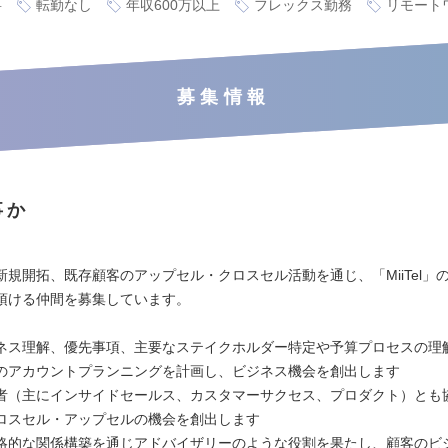
要
転勤なし
年収600万以上
フレックス勤務
リモート
募集情報
事か
新規開拓、既存顧客のアップセル・クロスセル活動を通じ、「MiiTel」
頂ける仲間を募集しています。
ネス理解、優先事項、主要なステイクホルダー特定や予算プロセスの理
のアカウントプランニングを計画し、ビジネス機会を創出します
者（主にインサイドセールス、カスタマーサクセス、プロダクト）とも
ロスセル・アップセルの機会を創出します
略的な関係構築を通じアドバイザリーのような役割を果たし、顧客のビ