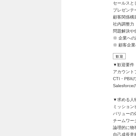
セールスと
プレゼンテ
顧客関係構
社内調整力
問題解決や
※ 企業へ
※ 顧客企
歓迎
▼歓迎要件
アカウント
CTI・PB
Salesfo
▼求める人
ミッション
バリューの
チームワー
論理的に物
自己成長意