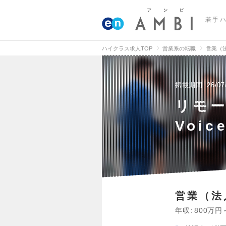
若手
ハイクラス求人TOP
営業系の転職
営業（
掲載期間
26/07
リモー
Voi
営業（法
年収
800万円