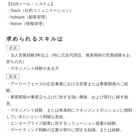
【社内ツール・システム】
・Slack（社内コミュニケーション）
・hubspot（顧客管理）
・Notion（情報管理）
求められるスキルは
必須
・法人営業経験3年以上（特に広告代理店、無形商材の営業経験をお
持ちの方）
・マネジメント経験がある方
歓迎
・アーリーフェーズの広告事業における営業または事業開発のご経
験。
・事業開発や事業立ち上げに対する強い興味、および実行に移す熱
意。
・マネジメント経験、または将来的にマネジメントポジションに挑戦
していきたいという明確な意欲。
・エンタープライズ顧客に対するソリューション提案の経験。
・マーケティング戦略の立案や実行に関する知識、または経験。