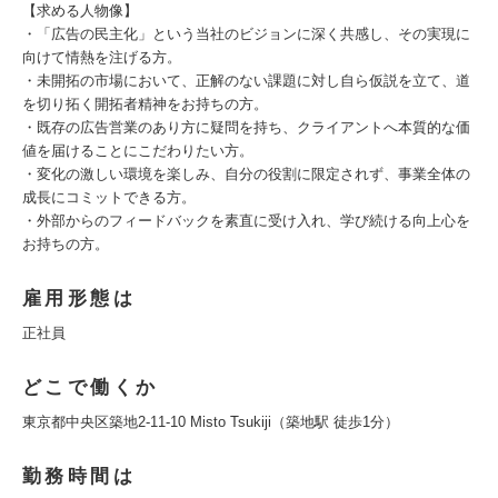
【求める人物像】
・「広告の民主化」という当社のビジョンに深く共感し、その実現に
向けて情熱を注げる方。
・未開拓の市場において、正解のない課題に対し自ら仮説を立て、道
を切り拓く開拓者精神をお持ちの方。
・既存の広告営業のあり方に疑問を持ち、クライアントへ本質的な価
値を届けることにこだわりたい方。
・変化の激しい環境を楽しみ、自分の役割に限定されず、事業全体の
成長にコミットできる方。
・外部からのフィードバックを素直に受け入れ、学び続ける向上心を
お持ちの方。
雇用形態は
正社員
どこで働くか
東京都中央区築地2-11-10 Misto Tsukiji（築地駅 徒歩1分）
勤務時間は