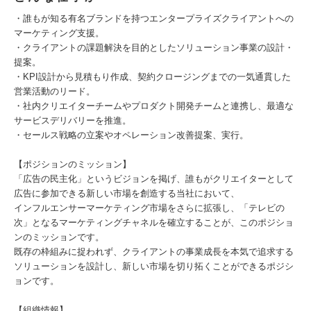
・誰もが知る有名ブランドを持つエンタープライズクライアントへの
マーケティング支援。
・クライアントの課題解決を目的としたソリューション事業の設計・
提案。
・KPI設計から見積もり作成、契約クロージングまでの一気通貫した
営業活動のリード。
・社内クリエイターチームやプロダクト開発チームと連携し、最適な
サービスデリバリーを推進。
・セールス戦略の立案やオペレーション改善提案、実行。
【ポジションのミッション】
「広告の民主化」というビジョンを掲げ、誰もがクリエイターとして
広告に参加できる新しい市場を創造する当社において、
インフルエンサーマーケティング市場をさらに拡張し、「テレビの
次」となるマーケティングチャネルを確立することが、このポジショ
ンのミッションです。
既存の枠組みに捉われず、クライアントの事業成長を本気で追求する
ソリューションを設計し、新しい市場を切り拓くことができるポジシ
ョンです。
【組織情報】