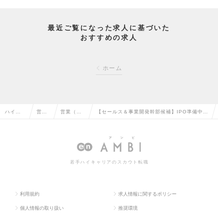
最近ご覧になった求人に基づいた
おすすめの求人
ホーム
ハイク
営業
営業（法
【セールス＆事業開発幹部候補】IPO準備中
ラス求
系の
人向け）
／”広告のエンタメ化”を牽引するスタートアッ
人TOP
転職
の転職
プ企業の求人情報
若手ハイキャリアのスカウト転職
利用規約
求人情報に関するポリシー
個人情報の取り扱い
推奨環境