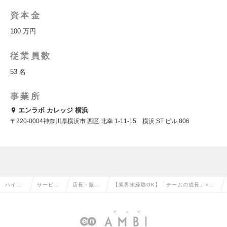
資本金
100 万円
従業員数
53 名
事業所
エンラボ カレッジ 横浜
〒220-0004神奈川県横浜市 西区 北幸 1-11-15 横浜 ST ビル 806
ハイク
サービ
店長・販
【業界未経験OK】「チームの成長」×
ラス求
ス・流通
売・店舗管
「社会貢献」｜自立訓練事業所の拠点長
人TOP
系の転職
理の転職
AMG募集！の求人情報