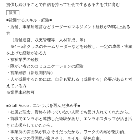
提供し続けることで自信を持って社会で生ききる力を共に育む
歓迎
■歓迎するスキル・経験■
・店舗、事業所運営などリーダーやマネジメント経験が2年以上ある
方
（店舗運営、収支管理等、人材育成、等）
※4～5名クラスのチームリーダーなどを経験し、一定の成果・実績
を上げた経験がある方
・福祉業界の経験
・障がい者とのコミュニケーションの経験
・営業経験（新規開拓等）
・人が成長するためには、自分も変わる（成長する）必要があると考
えている方
※業界未経験可
■Staff Voice：エンラボを選んだ決め手■
・社風と理念。資格を持っていない人間でも受け入れてくれたから。
・前職でエンラボと連携した経験があり、エンラボスタッフが活き活
きと支援をしていたから。
・事業所の雰囲気が良さそうだったから。ワークの内容が魅力的。
・スタッフの雰囲気が良さそう、ネイル、髪色自由。