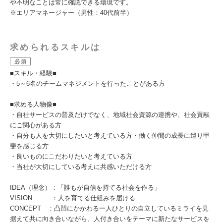
や不明なことは常に確認できる環境です。
※エリアマネージャー（男性：40代前半）
求められるスキルは
必須
■スキル・経験■
・5～6名のチームマネジメントを行ったことがある方
■求める人物像■
・自社サービスの普及だけでなく、地域社会資源の連携や、社会貢献
にご関心がある方
・自分も人を大切にしたいと考えている方・働く仲間の成長に遣り甲
斐を感じる方
・良いものにこだわりたいと考えている方
・当社が大切にしている考えに共感いただける方
IDEA（理念）：「誰もが自信を持てる社会を作る」
VISION ：人を育てる仕組みを届ける
CONCEPT ：凸凹にかかわる一人ひとりの自立しているミライを見
据えて共に向き合いながら、人付き合いをテーマに新たなサービスを