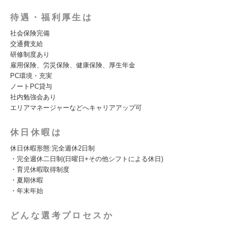
待遇・福利厚生は
社会保険完備
交通費支給
研修制度あり
雇用保険、労災保険、健康保険、厚生年金
PC環境・充実
ノートPC貸与
社内勉強会あり
エリアマネージャーなどへキャリアアップ可
休日休暇は
休⽇休暇形態:完全週休2⽇制
・完全週休⼆⽇制(⽇曜⽇+その他シフトによる休⽇)
・育児休暇取得制度
・夏期休暇
・年末年始
どんな選考プロセスか