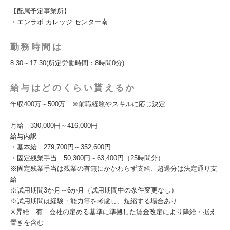
【配属予定事業所】
・エンラボ カレッジ センター南
勤務時間は
8:30～17:30(所定労働時間：8時間0分)
給与はどのくらい貰えるか
年収400万～500万 ※前職経験やスキルに応じ決定
月給 330,000円～416,000円
給与内訳
・基本給 279,700円～352,600円
・固定残業手当 50,300円～63,400円（25時間分）
※固定残業手当は残業の有無にかかわらず支給、超過分は法定通り支
給
※試用期間3か月～6か月（試用期間中の条件変更なし）
※試用期間は経験・能力等を考慮し、短縮する場合あり
※昇給 有 会社の定める基準に準拠した賃金改定により降給・据え
置きを含む