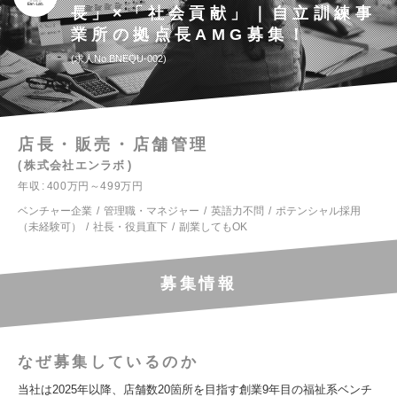
長」×「社会貢献」｜自立訓練事
業所の拠点長AMG募集！
求人No.BNEQU-002
店長・販売・店舗管理
株式会社エンラボ
年収
400万円～499万円
ベンチャー企業
管理職・マネジャー
英語力不問
ポテンシャル採用
（未経験可）
社長・役員直下
副業してもOK
募集情報
なぜ募集しているのか
当社は2025年以降、店舗数20箇所を目指す創業9年目の福祉系ベンチ