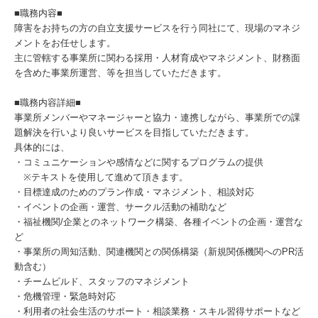
■職務内容■
障害をお持ちの方の自立支援サービスを行う同社にて、現場のマネジ
メントをお任せします。
主に管轄する事業所に関わる採用・人材育成やマネジメント、財務面
を含めた事業所運営、等を担当していただきます。
■職務内容詳細■
事業所メンバーやマネージャーと協力・連携しながら、事業所での課
題解決を行いより良いサービスを目指していただきます。
具体的には、
・コミュニケーションや感情などに関するプログラムの提供
※テキストを使用して進めて頂きます。
・目標達成のためのプラン作成・マネジメント、相談対応
・イベントの企画・運営、サークル活動の補助など
・福祉機関/企業とのネットワーク構築、各種イベントの企画・運営な
ど
・事業所の周知活動、関連機関との関係構築（新規関係機関へのPR活
動含む）
・チームビルド、スタッフのマネジメント
・危機管理・緊急時対応
・利用者の社会生活のサポート・相談業務・スキル習得サポートなど