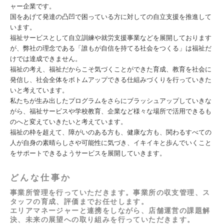
ャー企業です。
国をあげて発達の凸凹で困っている方に対しての自立支援を推進して
います。
福祉サービスとして自立訓練や就労支援事業などを展開しております
が、弊社の理念である「誰もが自信を持てる社会をつくる」は福祉だ
けでは達成できません。
福祉の考え、福祉だからこそ気づくことができた育成、教育を社会に
発信し、社会全体をボトムアップできる仕組みづくりを行っていきた
いと考えています。
私たちが⽣み出したプログラムをさらにブラッシュアップしていきな
がら、福祉サービスや学校教育、企業など様々な場所で活⽤できるも
のへと変えていきたいと考えています。
福祉の枠を超えて、障がいのある方も、健康な方も、関わるすべての
人が自身の素晴らしさや可能性に気づき、イキイキと歩んでいくこと
をサポートできるようサービスを展開していきます。
どんな仕事か
事業所管理を行っていただきます。事業所の収支管理、ス
タッフの育成、評価までお任せします。
エリアマネージャーと連携をしながら、店舗運営の課題解
決、未来の展望への取り組みを行っていただきます。