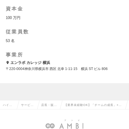
資本金
100 万円
従業員数
53 名
事業所
エンラボ カレッジ 横浜
〒220-0004神奈川県横浜市 西区 北幸 1-11-15 横浜 ST ビル 806
ハイク
サービ
店長・販
【業界未経験OK】「チームの成長」×
ラス求
ス・流通
売・店舗管
「社会貢献」｜自立訓練事業所の拠点長
人TOP
系の転職
理の転職
AMG募集！の求人情報