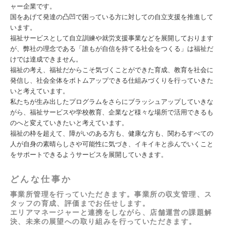
ャー企業です。
国をあげて発達の凸凹で困っている方に対しての自立支援を推進して
います。
福祉サービスとして自立訓練や就労支援事業などを展開しております
が、弊社の理念である「誰もが自信を持てる社会をつくる」は福祉だ
けでは達成できません。
福祉の考え、福祉だからこそ気づくことができた育成、教育を社会に
発信し、社会全体をボトムアップできる仕組みづくりを行っていきた
いと考えています。
私たちが⽣み出したプログラムをさらにブラッシュアップしていきな
がら、福祉サービスや学校教育、企業など様々な場所で活⽤できるも
のへと変えていきたいと考えています。
福祉の枠を超えて、障がいのある方も、健康な方も、関わるすべての
人が自身の素晴らしさや可能性に気づき、イキイキと歩んでいくこと
をサポートできるようサービスを展開していきます。
どんな仕事か
事業所管理を行っていただきます。事業所の収支管理、ス
タッフの育成、評価までお任せします。
エリアマネージャーと連携をしながら、店舗運営の課題解
決、未来の展望への取り組みを行っていただきます。