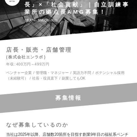
長」×「社会貢献」｜自立訓練事
業所の拠点長AMG募集！
求人No.BNEQU-002
店長・販売・店舗管理
株式会社エンラボ
年収
400万円～499万円
ベンチャー企業
管理職・マネジャー
英語力不問
ポテンシャル採用
（未経験可）
社長・役員直下
副業してもOK
募集情報
なぜ募集しているのか
当社は2025年以降、店舗数20箇所を目指す創業9年目の福祉系ベンチ