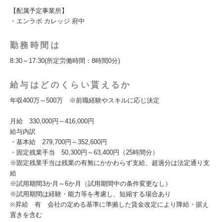
【配属予定事業所】
・エンラボ カレッジ 府中
勤務時間は
8:30～17:30(所定労働時間：8時間0分)
給与はどのくらい貰えるか
年収400万～500万 ※前職経験やスキルに応じ決定
月給 330,000円～416,000円
給与内訳
・基本給 279,700円～352,600円
・固定残業手当 50,300円～63,400円（25時間分）
※固定残業手当は残業の有無にかかわらず支給、超過分は法定通り支
給
※試用期間3か月～6か月（試用期間中の条件変更なし）
※試用期間は経験・能力等を考慮し、短縮する場合あり
※昇給 有 会社の定める基準に準拠した賃金改定により降給・据え
置きを含む