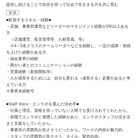
提供し続けることで自信を持って社会で生ききる力を共に育む
歓迎
■歓迎するスキル・経験■
・店舗、事業所運営などリーダーやマネジメント経験が2年以上ある
方
（店舗運営、収支管理等、人材育成、等）
※4～5名クラスのチームリーダーなどを経験し、一定の成果・実績
を上げた経験がある方
・福祉業界の経験
・障がい者とのコミュニケーションの経験
・営業経験（新規開拓等）
・人が成長するためには、自分も変わる（成長する）必要があると考
えている方
※業界未経験可
■Staff Voice：エンラボを選んだ決め手■
・社風と理念。資格を持っていない人間でも受け入れてくれたから。
・前職でエンラボと連携した経験があり、エンラボスタッフが活き活
きと支援をしていたから。
・事業所の雰囲気が良さそうだったから。ワークの内容が魅力的。
・スタッフの雰囲気が良さそう、ネイル、髪色自由。