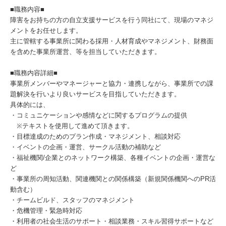
■職務内容■
障害をお持ちの方の自立支援サービスを行う同社にて、現場のマネジ
メントをお任せします。
主に管轄する事業所に関わる採用・人材育成やマネジメント、財務面
を含めた事業所運営、等を担当していただきます。
■職務内容詳細■
事業所メンバーやマネージャーと協力・連携しながら、事業所での課
題解決を行いより良いサービスを目指していただきます。
具体的には、
・コミュニケーションや感情などに関するプログラムの提供
※テキストを使用して進めて頂きます。
・目標達成のためのプラン作成・マネジメント、相談対応
・イベントの企画・運営、サークル活動の補助など
・福祉機関/企業とのネットワーク構築、各種イベントの企画・運営な
ど
・事業所の周知活動、関連機関との関係構築（新規関係機関へのPR活
動含む）
・チームビルド、スタッフのマネジメント
・危機管理・緊急時対応
・利用者の社会生活のサポート・相談業務・スキル習得サポートなど