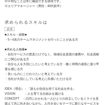
や不明なことは常に確認できる環境です。
※エリアマネージャー（男性：40代前半）
求められるスキルは
必須
■スキル・経験■
・5～6名のチームマネジメントを行ったことがある方
■求める人物像■
・自社サービスの普及だけでなく、地域社会資源の連携や、社会貢献
にご関心がある方
・自分も人を大切にしたいと考えている方・働く仲間の成長に遣り甲
斐を感じる方
・良いものにこだわりたいと考えている方
・当社が大切にしている考えに共感いただける方
IDEA（理念）：「誰もが自信を持てる社会を作る」
VISION ：人を育てる仕組みを届ける
CONCEPT ：凸凹にかかわる一人ひとりの自立しているミライを見
据えて共に向き合いながら、人付き合いをテーマに新たなサービスを