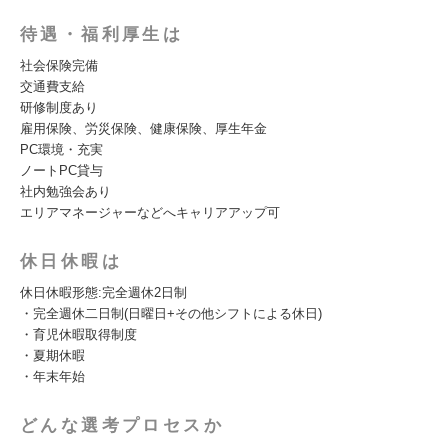
待遇・福利厚生は
社会保険完備
交通費支給
研修制度あり
雇用保険、労災保険、健康保険、厚生年金
PC環境・充実
ノートPC貸与
社内勉強会あり
エリアマネージャーなどへキャリアアップ可
休日休暇は
休⽇休暇形態:完全週休2⽇制
・完全週休⼆⽇制(⽇曜⽇+その他シフトによる休⽇)
・育児休暇取得制度
・夏期休暇
・年末年始
どんな選考プロセスか