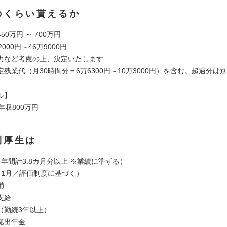
のくらい貰えるか
50万円 ～ 700万円
000円～46万9000円
力など考慮の上、決定いたします
残業代（月30時間分＝6万6300円～10万3000円）を含む。超過分は
ル】
年収800万円
利厚生は
年間計3.8カ月分以上 ※業績に準ずる）
（1月／評価制度に基づく）
備
支給
（勤続3年以上）
拠出年金