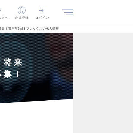
の方へ
会員登録
ログイン
募集ｌ賞与年3回ｌフレックスの求人情報
】将来
募集ｌ