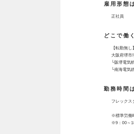
雇用形態
正社員
どこで働
【転勤無し
大阪府堺市堺
└阪堺電気
└南海電気
勤務時間
フレックス
※標準労働
※9：00～