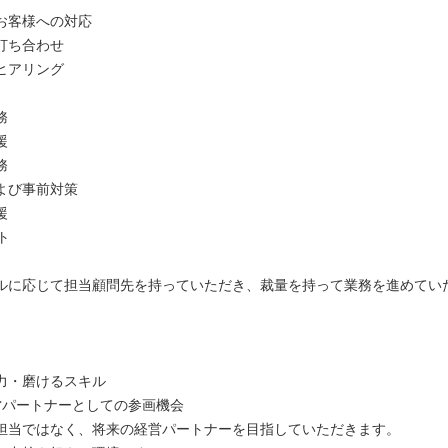
お客様への対応
打ち合わせ
ヒアリング
務
援
務
よび事前対策
援
ト
ルに応じて担当顧問先を持っていただき、裁量を持って業務を進めてい
力・磨けるスキル
営パートナーとしての参画機会
担当ではなく、将来の経営パートナーを目指していただきます。