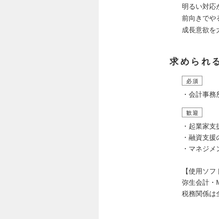
明るい対応
前向きでや
成長意欲を
求められ
必須
・会計事務
歓迎
・起業家支
・融資支援
・マネジメ
【使用ソフ
弥生会計・M
税務関係は全