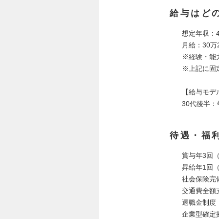
給与はど
想定年収：4
月給：30万2
※経験・能
※上記に固定
【給与モデ
30代後半：
待遇・福
賞与年3回（
昇給年1回
社会保険完
交通費全額
退職金制度
企業型確定