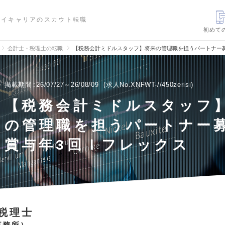
ハイキャリアのスカウト転職
初めて
会計士・税理士の転職
【税務会計ミドルスタッフ】将来の管理職を担うパートナー
掲載期間
26/07/27～26/08/09
求人No.XNFWT-//450zerisi
【税務会計ミドルスタッフ
の管理職を担うパートナー
賞与年3回ｌフレックス
税理士