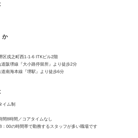
は
くか
】
区戎之町西1-1-6 ITKビル2階
軌道阪堺線『大小路停留所』より徒歩2分
鉄道南海本線『堺駅』より徒歩6分
は
タイム制
時間8時間／コアタイムなし
18：00の時間帯で勤務するスタッフが多い職場です