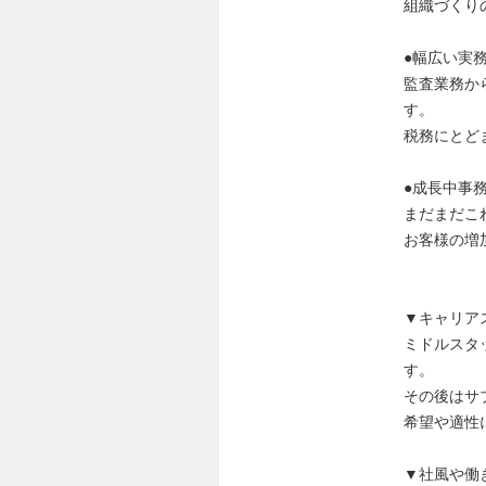
組織づくり
●幅広い実
監査業務か
す。
税務にとど
●成長中事
まだまだこ
お客様の増
▼キャリア
ミドルスタ
す。
その後はサ
希望や適性
▼社風や働