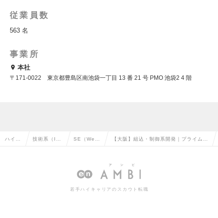
従業員数
563 名
事業所
本社
〒171-0022 東京都豊島区南池袋一丁目 13 番 21 号 PMO 池袋2 4 階
ハイク
技術系（I
SE（We
【大阪】組込・制御系開発｜プライム案
ラス求
T・Web・
b・オープ
件8割なので上流工程中心！《自動車,航
人TOP
通信系）の
ン系）の転
空宇宙など案件様々》の求人情報
転職
職
若手ハイキャリアのスカウト転職