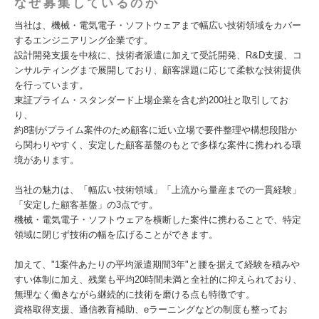
なぜ募集しているのか
当社は、機械・電気電子・ソフトウェアまで幅広い技術領域をカバー
するエンジニアリング企業です。
設計開発支援を中核に、技術者派遣に加えて受託開発、R&D支援、コ
ンサルティングまで展開しており、顧客課題に応じて柔軟な技術提供
を行っています。
東証プライム・スタンダード上場企業を含む約200社と取引してお
り、
約8割がプライム案件のため顧客に近い立場で要件整理や構想段階か
ら関わりやすく、安定した顧客基盤のもとで多様な案件に携われる環
境があります。
当社の魅力は、「幅広い技術領域」「上流から量産までの一貫経験」
「安定した顧客基盤」の3点です。
機械・電気電子・ソフトウェアを横断した案件に携わることで、特定
領域に閉じず技術の幅を広げることができます。
加えて、"1案件あたりの平均派遣期間3年"と腰を据えて経験を積みや
すい体制に加え、残業も平均20時間未満と全社的に抑えられており、
無理なく働きながら継続的に技術を磨ける点も特徴です。
資格取得支援、通信教育補助、eラーニングなどの制度も整ってお