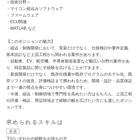
＜技術分野＞
・マイコン組込みソフトウェア
・ファームウェア
・ECU関連
・MATLAB など
【このポジションの魅力】
・組込・制御開発において、実装だけでなく、仕様検討や要件定義、
基本設計など上流工程から関われる案件があります。
・自動車、EV、航空機、半導体製造装置など幅広い分野の案件があ
り、特定製品に閉じず経験を広げることができます。
・新規開発だけでなく、既存仕様書や既存プログラムのモデル化、既
存ソフトの改良、評価検証まで携われるため、開発・設計・品質保証
まで一連の視点を身につけやすい環境です。
・今後、組込・制御領域で専門性を高めたい方はもちろん、上流工程
や評価・検証、周辺領域まで経験の幅を広げたい方にも適したポジシ
ョンです。
求められるスキルは
必須
下記いずれかの経験をお持ちの方