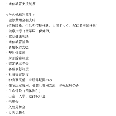
・通信教育支援制度
＜その他福利厚生＞
・健診費用全額支給
（健康診断、生活習慣病検診、人間ドック、配偶者主婦検診）
・健康指導（産業医・保健師）
・電話健康相談
・通信教育補助
・資格取得支援
・契約保養所
・財形貯蓄制度
・確定拠出年金
・各種表彰制度
・社員提案制度
・独身寮完備 ※研修期間のみ
・住宅設定費用、引越し費用支給 ※転勤時のみ
・生命保険（団体割引）
・出産、入学、結婚祝い金
・弔慰金
・入院見舞金
・災害見舞金