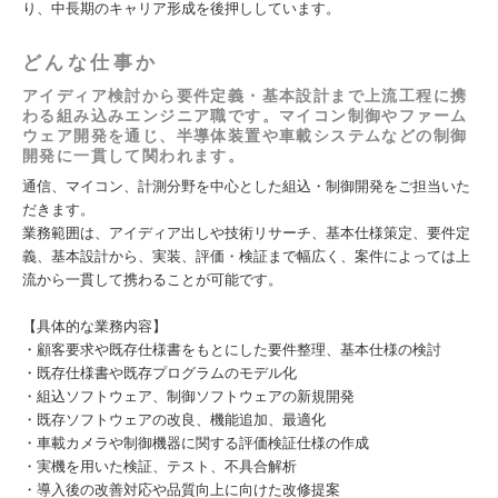
り、中長期のキャリア形成を後押ししています。
どんな仕事か
アイディア検討から要件定義・基本設計まで上流工程に携
わる組み込みエンジニア職です。マイコン制御やファーム
ウェア開発を通じ、半導体装置や車載システムなどの制御
開発に一貫して関われます。
通信、マイコン、計測分野を中心とした組込・制御開発をご担当いた
だきます。
業務範囲は、アイディア出しや技術リサーチ、基本仕様策定、要件定
義、基本設計から、実装、評価・検証まで幅広く、案件によっては上
流から一貫して携わることが可能です。
【具体的な業務内容】
・顧客要求や既存仕様書をもとにした要件整理、基本仕様の検討
・既存仕様書や既存プログラムのモデル化
・組込ソフトウェア、制御ソフトウェアの新規開発
・既存ソフトウェアの改良、機能追加、最適化
・車載カメラや制御機器に関する評価検証仕様の作成
・実機を用いた検証、テスト、不具合解析
・導入後の改善対応や品質向上に向けた改修提案