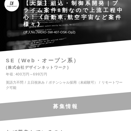
【大阪】組込・制御系開発｜プ
ライム案件8割なので上流工程中
心！《自動車,航空宇宙など案件
様々》
求人No.JWDIO-SW-407-OSK-Op2
SE（Web・オープン系）
株式会社デザインネットワーク
年収
400万円～699万円
英語力不問
土日祝休み
ポテンシャル採用（未経験可）
リモートワー
ク可能
募集情報