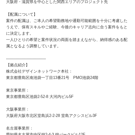
大阪府・滋賀県を中心とした関西エリアのプロジェクト先
【配属について】
案件の配属は、ご本人の希望勤務地や通勤可能範囲を十分に考慮した
うえで、保有スキルやご経験、今後のキャリア志向に合う案件をもと
に決定します。
一人ひとりの希望と案件状況の両面を踏まえながら、納得感のある配
属となるよう調整しています。
---------------------------------
【拠点紹介】
株式会社デザインネットワーク本社：
東京都豊島区南池袋一丁目13番21号 PMO池袋24階
東京事業所：
東京都豊島区池袋2-52-8 大河内ビル5F
大阪事業所：
大阪府大阪市北区堂島浜2-2-28 堂島アクシスビル3F
名古屋事業所：
愛知県名古屋市中区錦2-4-3 錦パークビル12F