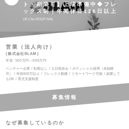
ト・副業可】上場準備中◆フレ
ックス制｜年間休日126日以上
求人No.VESZP-500
営業（法人向け）
株式会社BLAM
年収
500万円～699万円
ベンチャー企業
転勤なし
土日祝休み
ポテンシャル採用（未経験
可）
年収600万以上
フレックス勤務
リモートワーク可能
副業して
もOK
育児支援制度
募集情報
なぜ募集しているのか