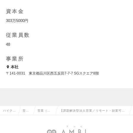
資本金
303万5000円
従業員数
48
事業所
本社
〒141-0031 東京都品川区西五反田7-7-7 SGスクエア8階
ハイクラ
営業
営業（法
【課題解決型法人営業／リモート・副業可】
ス求人T
系の
人向け）
上場準備中◆フレックス制｜年間休日126日以
OP
転職
の転職
上の求人情報