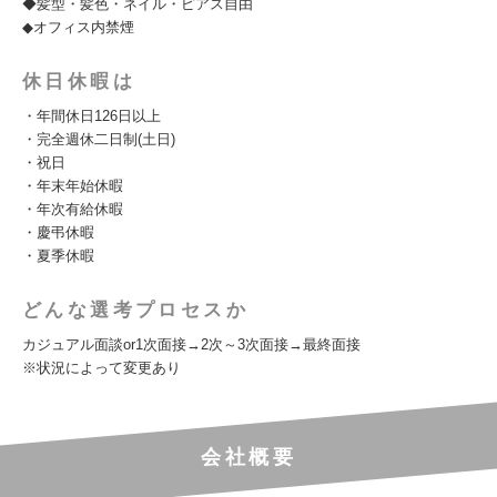
◆髪型・髪色・ネイル・ピアス自由
◆オフィス内禁煙
休日休暇は
・年間休日126日以上
・完全週休二日制(土日)
・祝日
・年末年始休暇
・年次有給休暇
・慶弔休暇
・夏季休暇
どんな選考プロセスか
カジュアル面談or1次面接→2次～3次面接→最終面接
※状況によって変更あり
会社概要