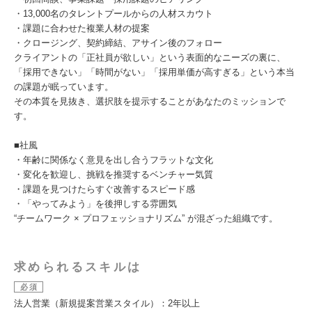
・13,000名のタレントプールからの人材スカウト
・課題に合わせた複業人材の提案
・クロージング、契約締結、アサイン後のフォロー
クライアントの「正社員が欲しい」という表面的なニーズの裏に、
「採用できない」「時間がない」「採用単価が高すぎる」という本当
の課題が眠っています。
その本質を見抜き、選択肢を提示することがあなたのミッションで
す。
■社風
・年齢に関係なく意見を出し合うフラットな文化
・変化を歓迎し、挑戦を推奨するベンチャー気質
・課題を見つけたらすぐ改善するスピード感
・「やってみよう」を後押しする雰囲気
“チームワーク × プロフェッショナリズム” が混ざった組織です。
求められるスキルは
必須
法人営業（新規提案営業スタイル）：2年以上