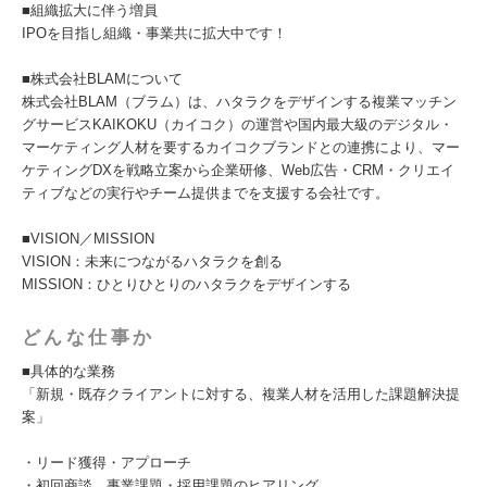
■組織拡大に伴う増員
IPOを目指し組織・事業共に拡大中です！
■株式会社BLAMについて
株式会社BLAM（ブラム）は、ハタラクをデザインする複業マッチン
グサービスKAIKOKU（カイコク）の運営や国内最大級のデジタル・
マーケティング人材を要するカイコクブランドとの連携により、マー
ケティングDXを戦略立案から企業研修、Web広告・CRM・クリエイ
ティブなどの実行やチーム提供までを支援する会社です。
■VISION／MISSION
VISION：未来につながるハタラクを創る
MISSION：ひとりひとりのハタラクをデザインする
どんな仕事か
■具体的な業務
「新規・既存クライアントに対する、複業人材を活用した課題解決提
案」
・リード獲得・アプローチ
・初回商談、事業課題・採用課題のヒアリング