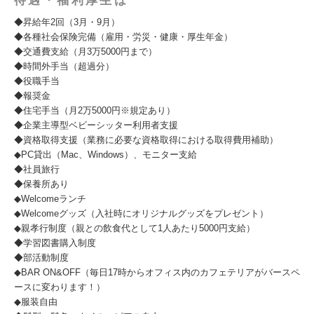
待遇・福利厚生は
◆昇給年2回（3月・9月）
◆各種社会保険完備（雇用・労災・健康・厚生年金）
◆交通費支給（月3万5000円まで）
◆時間外手当（超過分）
◆役職手当
◆報奨金
◆住宅手当（月2万5000円※規定あり）
◆企業主導型ベビーシッター利用者支援
◆資格取得支援（業務に必要な資格取得における取得費用補助）
◆PC貸出（Mac、Windows）、モニター支給
◆社員旅行
◆保養所あり
◆Welcomeランチ
◆Welcomeグッズ（入社時にオリジナルグッズをプレゼント）
◆親孝行制度（親との飲食代として1人あたり5000円支給）
◆学習図書購入制度
◆部活動制度
◆BAR ON&OFF（毎日17時からオフィス内のカフェテリアがバースペ
ースに変わります！）
◆服装自由