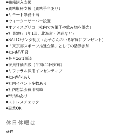
■書籍購入支援
■資格取得支援（資格手当あり）
■リモート勤務手当
■ウォーターサーバー設置
■オフィスグリコ（社内でお菓子や飲み物を販売）
■社員旅行（年1回。北海道・沖縄など）
■SALTOサンタ制度（お子さんのいる家庭にプレゼント）
■「東京都スポーツ推進企業」としての活動参加
■社内MVP賞
■各月1on1面談
■役員評価面談（半期に1回実施）
■リファラル採用インセンティブ
■社内Wikiあり
■社内イベント多数あり
■社内懇親会費用補助
■部活動あり
■ストレスチェック
■副業OK
休日休暇は
休日