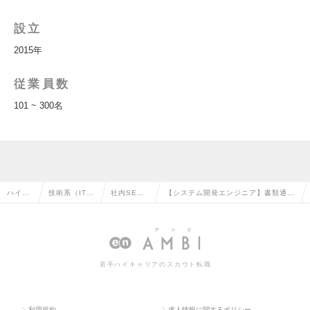
設立
2015年
従業員数
101 ~ 300名
ハイク
技術系（IT・
社内SE・
【システム開発エンジニア】書類通過
ラス求
Web・通信
システム管
率70％以上！ / 残業15時間程度 / 年
人TOP
系）の転職
理の転職
休実質136日の求人情報
若手ハイキャリアのスカウト転職
利用規約
求人情報に関するポリシー