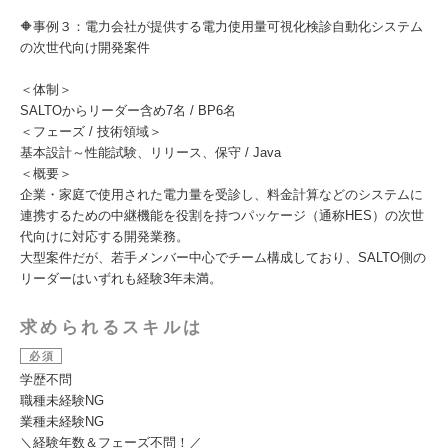
🔶事例３：電力会社が提供する電力使用量可視化検診自動化システム
の次世代向け開発案件
＜体制＞
SALTOからリーダー含め7名 / BP6名
＜フェーズ / 技術領域＞
基本設計～性能試験、リリース、保守 / Java
＜概要＞
企業・家庭で使用された電力量を受診し、料金計算などのシステムに
連携するための中継機能を役割を持つパッケージ（通称HES）の次世
代向けに対応する開発業務。
大型案件だが、若手メンバー中心でチーム構成しており、SALTO側の
リーダーはいずれも経験3年未満。
求められるスキルは
必須
学歴不問
職種未経験NG
業種未経験NG
＼経験年数＆フェーズ不問！／