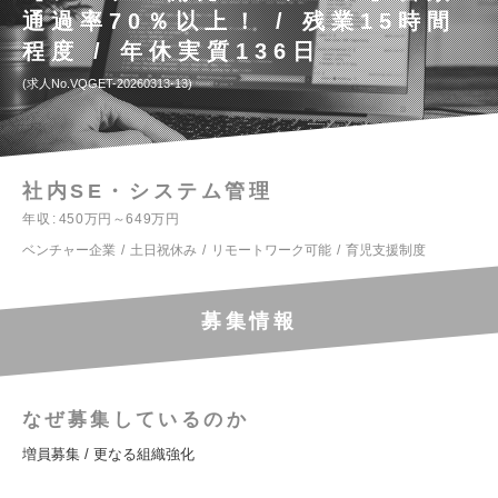
通過率70％以上！ / 残業15時間
程度 / 年休実質136日
求人No.VQGET-20260313-13
社内SE・システム管理
年収
450万円～649万円
ベンチャー企業
土日祝休み
リモートワーク可能
育児支援制度
募集情報
なぜ募集しているのか
増員募集 / 更なる組織強化