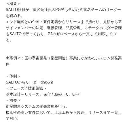
＜概要＞
SALTO社員が、顧客先社員のPG等も含めた約10名チームのリーダー
を務める。
エンド顧客との企画・要件定義からリリースまで携わり、見積からア
サインメンバーの決定、進捗管理、品質管理、ステークホルダー管理
もSALTOで行っており、PJのゼロベースから一貫して対応してい
る。
🔶事例２：国の宇宙開発（衛星関連）事業にかかわるシステム開発案
件
＜体制＞
SALTOからリーダー含め5名
＜フェーズ / 技術領域＞
基本設計～リリース、保守 / Java、C、C++
＜概要＞
衛星関連システムの開発業務を行う。
機密性の高い案件において、上流工程から製造、リリースまで一貫し
て対応。