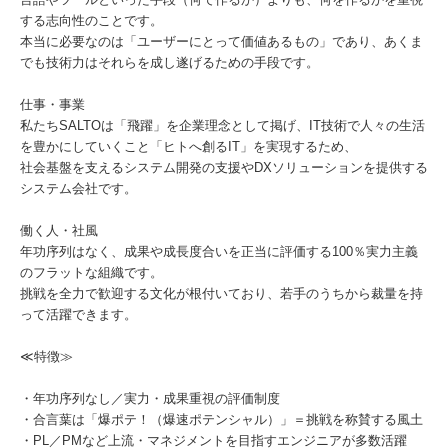
する志向性のことです。
本当に必要なのは「ユーザーにとって価値あるもの」であり、あくま
でも技術力はそれらを成し遂げるための手段です。
仕事・事業
私たちSALTOは「飛躍」を企業理念として掲げ、IT技術で人々の生活
を豊かにしていくこと「ヒトへ創るIT」を実現するため、
社会基盤を支えるシステム開発の支援やDXソリューションを提供する
システム会社です。
働く人・社風
年功序列はなく、成果や成長度合いを正当に評価する100％実力主義
のフラットな組織です。
挑戦を全力で歓迎する文化が根付いており、若手のうちから裁量を持
って活躍できます。
≪特徴≫
・年功序列なし／実力・成果重視の評価制度
・合言葉は「爆ポテ！（爆速ポテンシャル）」＝挑戦を称賛する風土
・PL／PMなど上流・マネジメントを目指すエンジニアが多数活躍