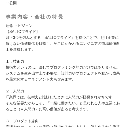
非公開
事業内容・会社の特長
理念 ・ビジョン
【SALTOプライド】
以下3つを強みとする「SALTOプライド」を持つことで、他IT企業に
負けない価値提供を目指し、そこにかかわるエンジニアの市場価値向
上を達成します。
１．技術力
技術力というのは、決してプログラミング能力だけではありません。
システムを生み出す上で必要な、設計力やプロジェクトを動かし成果
を最大化するマネジメント力も含みます。
２．人間力
IT業界では、技術力と比較したときに人間力が軽視されがちです…
そんな業界だからこそ、「一緒に働きたい」と思われる人や企業であ
ること（＝人間力）に高い価値があると考えます。
３．プロダクト志向
言語やツールといった手段（何で作るか）よりも、何を作るかを重視