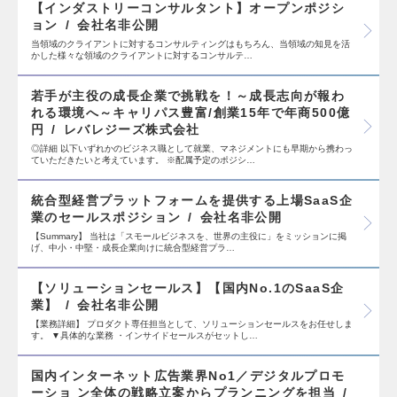
【インダストリーコンサルタント】オープンポジシ
ョン
会社名非公開
当領域のクライアントに対するコンサルティングはもちろん、当領域の知見を活
かした様々な領域のクライアントに対するコンサルテ…
若手が主役の成長企業で挑戦を！～成長志向が報わ
れる環境へ～キャリパス豊富/創業15年で年商500億
円
レバレジーズ株式会社
◎詳細 以下いずれかのビジネス職として就業、マネジメントにも早期から携わっ
ていただきたいと考えています。 ※配属予定のポジシ…
統合型経営プラットフォームを提供する上場SaaS企
業のセールスポジション
会社名非公開
【Summary】 当社は「スモールビジネスを、世界の主役に」をミッションに掲
げ、中小・中堅・成長企業向けに統合型経営プラ…
【ソリューションセールス】【国内No.1のSaaS企
業】
会社名非公開
【業務詳細】 プロダクト専任担当として、ソリューションセールスをお任せしま
す。 ▼具体的な業務 ・インサイドセールスがセットし…
国内インターネット広告業界No1／デジタルプロモ
ーショ ン全体の戦略立案からプランニングを担当