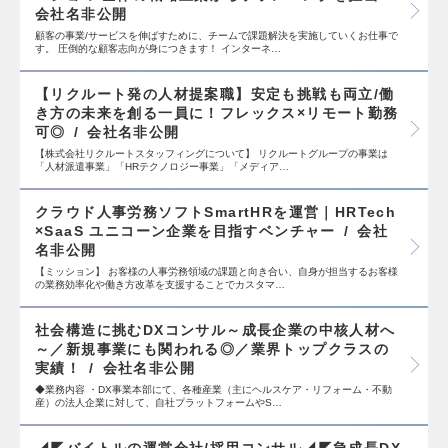
会社名非公開
顧客の事業/サービスを伸ばすために、チームで課題解決を実施していくお仕事で
す。 圧倒的な顧客志向が身につきます！ インターネ…
【リクルート発の人材提案職】安定も挑戦も両立/働
き方の未来を創る一員に！フレックス×リモート勤務
可◎
会社名非公開
【株式会社リクルートスタッフィングについて】 リクルートグループの事業は
「人材派遣事業」「HRテクノロジー事業」「メディア…
クラウド人事労務ソフトSmartHRを運営｜HRTech
×SaaS ユニコーン企業を目指すベンチャー
会社
名非公開
【ミッション】 お客様の人事労務領域の課題と向き合い、自身が担当するお客様
の業務効率化や働き方改革を支援することでカスタマ…
社会構造に挑むDXコンサル～成長企業の中核人材へ
～／新規事業にも関われる◎／業界トップクラスの
実績！
会社名非公開
◆業務内容 ・DX事業本部にて、各種産業（主にヘルスケア・リフォーム・不動
産）の法人企業に対して、自社プラットフォームやS…