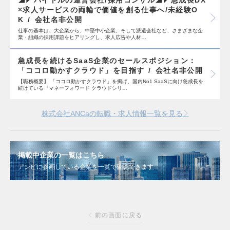
◢◤バイトルの運営会社/採用コンサル◢◤急成長DX
×求人サービスの両輪で価値を創る仕事へ/未経験O
K
会社名非公開
仕事の基本は、大企業から、中堅中小企業、そして派遣会社など、さまざまな企
業・組織の採用課題をヒアリングし、求人広告や人材…
急成長を続けるSaaS企業のセールスポジション：
「ココロ動かすクラウド」を目指す
会社名非公開
【職務概要】 「ココロ動かすクラウド」を掲げ、国内No1 SaaSに向け急成長を
続けている『マネーフォワード クラウドシリ…
株式会社ANCaの転職・求人情報一覧を見る
掲載中企業の一覧はこちら
アンビに参画している企業を一覧で確認できます
前の画面に戻る