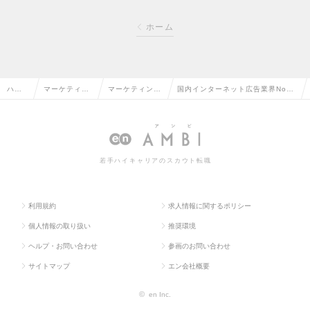
ホーム
ハイ
マーケティン
マーケティング
国内インターネット広告業界No1
クラ
グ・販促企
プランナー・W
／デジタルプロモーショ ン全体の
ス求
画・商品開発
ebプランナー
戦略立案からプランニングを担当
人TO
系の転職
の転職
の求人情報
若手ハイキャリアのスカウト転職
P
利用規約
求人情報に関するポリシー
個人情報の取り扱い
推奨環境
ヘルプ・お問い合わせ
参画のお問い合わせ
サイトマップ
エン会社概要
©
en Inc.