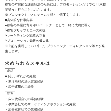
顧客の本質的な課題解決のためには、プロモーションだけでなくDX提
案等々も行うこともございます。
※プロジェクトごとにチームを組んで提案をします。
■具体的な仕事内容
●顧客の事業に寄り添いパートナーとして一緒に成功に導く
┗顧客グリップとニーズ発掘
┗マーケティング戦略の立案
┗プロモーション効果の最大化
※上記を実現していく中で、プランニング、ディレクション等々が発
⽣します。
求められるスキルは
必須
■下記いずれかの経験
・無形商材の法人営業経験
・広告運用のご経験
歓迎
・広告代理店での業務経験
・事業会社でのマーケティングポジションの経験
・広告媒体社での業務経験