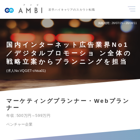
若手ハイキャリアのスカウト転職
掲載期間
26/07/29～26/08/11
国内インターネット広告業界No1
／デジタルプロモーショ ン全体の
戦略立案からプランニングを担当
求人No.VQGET-chisa01
マーケティングプランナー・Webプラン
ナー
年収
500万円～599万円
ベンチャー企業