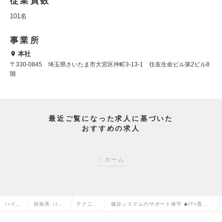
従業員数
101名
事業所
本社
〒330-0845 埼玉県さいたま市大宮区仲町3-13-1 住友生命ビル第2ビル8
階
最近ご覧になった求人に基づいた
おすすめの求人
ホーム
ハイク
技術系（I
テクニカ
健診システムのサポート保守 ◆IT×医療
ラス求
T・Web・通
ルサポー
／フレックス／長期的に就業できる環境