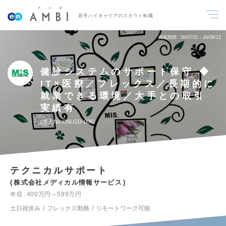
若手ハイキャリアのスカウト転職
掲載期間
26/07/31～26/08/13
健診システムのサポート保守 ◆
IT×医療／フレックス／長期的に
就業できる環境／大手との取引
実績有
求人No.CNLGD-006
テクニカルサポート
株式会社メディカル情報サービス
年収
400万円～599万円
土日祝休み
フレックス勤務
リモートワーク可能