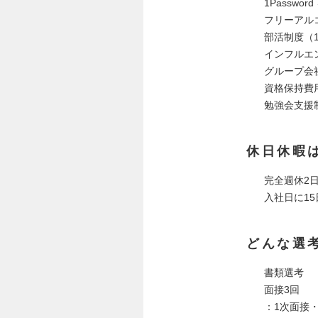
1Passwo
フリーアルコ
部活制度（1
インフルエ
グループ会社
資格保持費
勉強会支援
休日休暇
完全週休2
入社日に15
どんな選
書類選考
面接3回
：1次面接