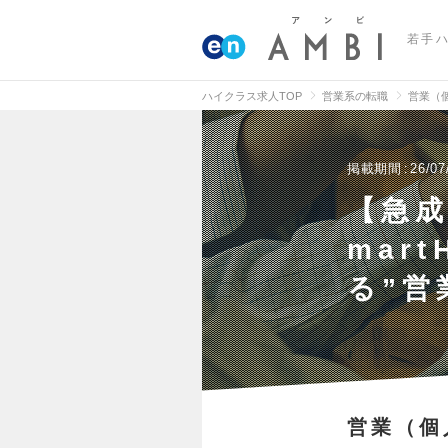
若手
ハイクラス求人TOP
営業系の転職
営業（
掲載期間
26/07
【急成
mar
る”営
営業（個