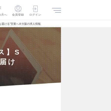
の方へ
会員登録
ログイン
価値を届ける”営業へ＠大阪の求人情報
ス】S
を届け