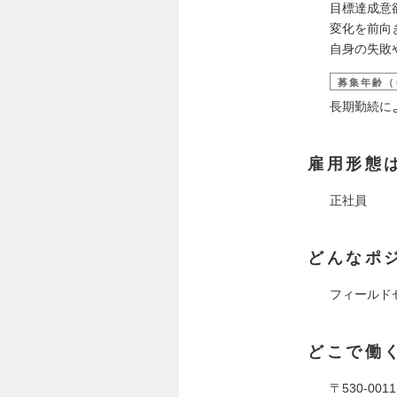
目標達成意
変化を前向
自身の失敗
募集年齢（
長期勤続に
雇用形態
正社員
どんなポ
フィールド
どこで働
〒530-0