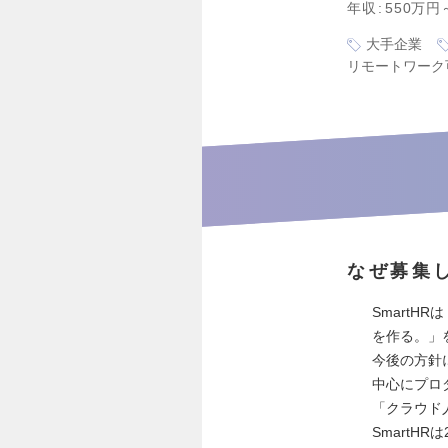
年収
550万円
大手企業
リモートワーク
なぜ募集
SmartH
を作る。」
今後の方針
中心にプロ
「クラウド
SmartH