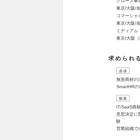
グロース事
東京/大阪/
コマーシャ
東京/大阪/
ミディアム・
東京/大阪
求められ
必須
無形商材の
SmartH
歓迎
IT/Saa
意思決定に
験
営業組織で