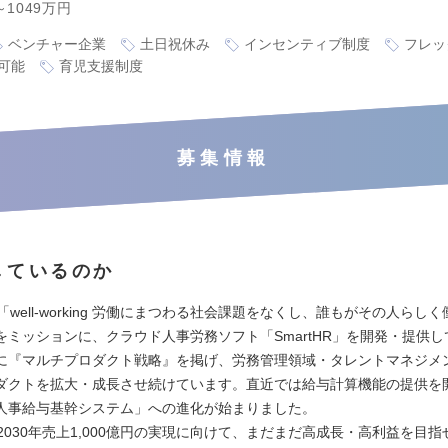
～1049万円
ベンチャー企業
土日祝休み
インセンティブ制度
フレッ
可能
育児支援制度
募集情報
しているのか
Rは「well-working 労働にまつわる社会課題をなくし、誰もがその人らし
をミッションに、クラウド人事労務ソフト「SmartHR」を開発・提供
に『マルチプロダクト戦略』を掲げ、労務管理領域・タレントマネジメ
ダクトを拡大・成長させ続けています。直近では給与計算機能の提供を
人事給与基幹システム」への進化が始まりました。
Rは2030年売上1,000億円の実現に向けて、まだまだ高成長・高利益を目