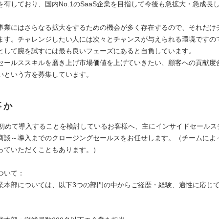
を有しており、国内No.1のSaaS企業を目指して今後も急拡大・急成長
事業にはさらなる拡大をするための機会が多く存在するので、それだけ
ます。チャレンジしたい人には次々とチャンスが与えられる環境ですの
として腕を試すには最も良いフェーズにあると自負しています。
セールススキルを磨き上げ市場価値を上げていきたい、顧客への貢献度
いという方を募集しています。
事か
HRを初めて導入することを検討しているお客様へ、主にインサイドセール
商談～導入までのクロージングセールスをお任せします。（チームによ
っていただくこともあります。）
ついて：
業本部については、以下3つの部門の中からご経歴・経験、適性に応じ