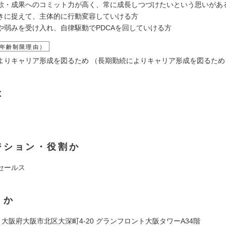
欲・成果へのコミット力が高く、常に成長しつづけたいという思いがあ
きに捉えて、主体的に行動変容していける方
や弱みを受け入れ、自律駆動でPDCAを回していける方
年齢制限理由）
よりキャリア形成を図るため （長期勤続によりキャリア形成を図るため
は
ジション・役割か
セールス
くか
011 大阪府大阪市北区大深町4-20 グランフロント大阪タワーA34階