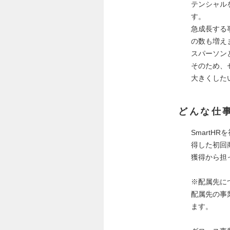
テンシャル
す。
急成長する
の数も増え
スパーソン
そのため、
大きくした
どんな仕
Smart
得した初回
獲得から担
※配属先に
配属先の事
ます。