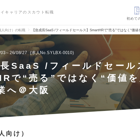
ハイキャリアのスカウト転職
初めて
個人向け）の転職
【急成長SaaS /フィールドセールス】SmartHRで“売る”ではなく“
/03～26/08/27
求人No.SYLBX-0010
長SaaS /フィールドセール
tHRで“売る”ではなく“価値
業へ＠大阪
人向け）