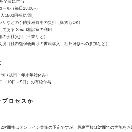
rd を全員に付与
ール（毎日18:00~）
人1500円補助/回）
ンザなどの予防接種費用の負担（家族もOK）
である Smart相談室の利用
用の会社負担（士業など）
制度（社内勉強会向けの書籍購入、社外研修への参加など）
は
日制（祝日・年末年始休み）
日（10日＋5日）の有給付与
考プロセスか
・2次面接はオンライン実施の予定ですが、最終面接は対面での実施をお