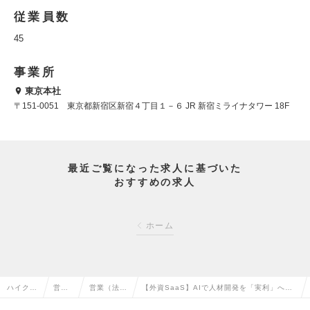
従業員数
45
事業所
東京本社
〒151-0051 東京都新宿区新宿４丁目１－６ JR 新宿ミライナタワー 18F
最近ご覧になった求人に基づいた
おすすめの求人
ホーム
ハイクラ
営業
営業（法人
【外資SaaS】AIで人材開発を「実利」へ。
ス求人T
系の
向け）の転
組織変革を牽引するHead of Solution募集