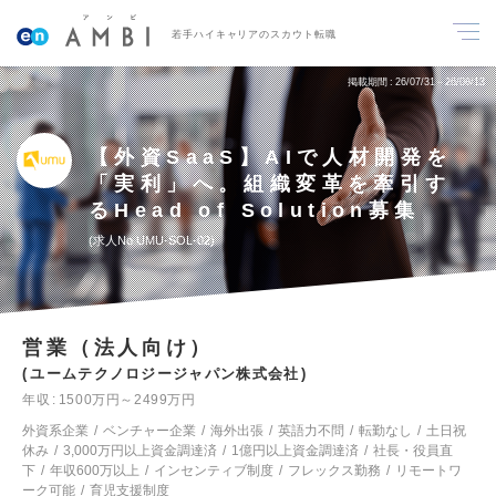
若手ハイキャリアのスカウト転職
掲載期間
26/07/31～26/08/13
【外資SaaS】AIで人材開発を
「実利」へ。組織変革を牽引す
るHead of Solution募集
求人No.UMU-SOL-02
営業（法人向け）
ユームテクノロジージャパン株式会社
年収
1500万円～2499万円
外資系企業
ベンチャー企業
海外出張
英語力不問
転勤なし
土日祝
休み
3,000万円以上資金調達済
1億円以上資金調達済
社長・役員直
下
年収600万以上
インセンティブ制度
フレックス勤務
リモートワ
ーク可能
育児支援制度