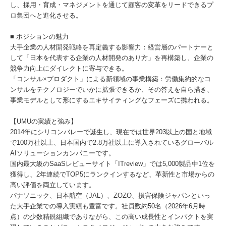
し、採用・育成・マネジメントを通じて顧客の変革をリードできるプ
ロ集団へと進化させる。
■ ポジションの魅力
大手企業の人材開発戦略を再定義する影響力：経営層のパートナーと
して「日本を代表する企業の人材開発のあり方」を再構築し、企業の
競争力向上にダイレクトに寄与できる。
「コンサル×プロダクト」による新領域の事業構築：労働集約的なコ
ンサルをテクノロジーでいかに拡張できるか、その答えを自ら描き、
事業モデルとして形にするエキサイティングなフェーズに携われる。
【UMUの実績と強み】
2014年にシリコンバレーで誕生し、現在では世界203以上の国と地域
で100万社以上、日本国内で2.8万社以上に導入されているグローバル
AIソリューションカンパニーです。
国内最大級のSaaSレビューサイト「ITreview」では5,000製品中1位を
獲得し、2年連続でTOP5にランクインするなど、革新性と市場からの
高い評価を両立しています。
パナソニック、日本航空（JAL）、ZOZO、損害保険ジャパンといっ
た大手企業での導入実績も豊富です。社員数約50名（2026年6月時
点）の少数精鋭組織でありながら、この高い成長性とインパクトを実