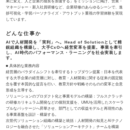
果に変え、人と企業の成長を加速する」をミッションに掲げ、営業・
マネージャー・新入社員研修など、企業研修のあらゆるシーンで、進
捗可視化・学習パーソナライズ・アウトプット重視の学習体験を実現
しています。
どんな仕事か
AIで人材開発を「実利」へ。Head of Solutionとして精
鋭組織を構築し、大手CxOへ経営変革を提案。事業を牽引
し、AI時代のパフォーマンス・ラーニングを社会実装しま
す。
■ 具体的な業務内容
経営層のパラダイムシフトを牽引するトップダウン提案：日本を代表
する大手企業の経営層に対し、教育・人材開発に関する従来の固定観
念を覆す本質的な提言を行い、教育方針や戦略そのものの変革と合意
形成を主導する。
ソリューションのプロダクト化と事業モデルの構築：フルスクラッチ
の研修カリキュラム開発などの個別支援を、UMUを活用したスケーラ
ブルなパッケージへ昇華させ、部門としての収益モデルと再現性のあ
る事業基盤を設計・構築する。
次世代ソリューション組織の構築と統括：人材開発の知見とAIテクノ
ロジーを融合させた「ソリューションアーキテクト」チームを構築