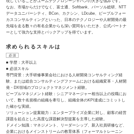
現していることがユームテクノロジージャパンの大きな強みです。
なお、市場からだけでなく、富士通、Softbank、パーソル総研、NTT
データユニバーシティ、BCon、カクシン、LDcube、ピープルフォー
カスコンサルティングといった、日本のテクノロジーや人材開発の最
先端を走る数々の有名企業からも深い賛同をいただき、公式パートナ
ーとして強力な支持とバックアップを得ています。
求められるスキルは
必須
■ 学歴：大卒以上
■ 必須スキル
専門背景：大手研修事業会社における人材開発コンサルティング経
験、または総合コンサルティングファームにおける組織変革・人材開
発・DX領域のプロジェクトマネジメント経験。
ピープルマネジメント経験：シニアマネージャー相当以上の役職にお
いて、数十名規模の組織を牽引し、組織全体のKPI達成にコミットし
た確かな実績。
ソリューション提案能力：エンタープライズ企業に対し、顧客の経営
課題を起点とした高度な課題解決型提案を主導した経験。
ドメイン知識：マネジメント、リーダーシップ、新入社員研修など、
企業におけるメインストリームの教育体系（フォーマルトレーニン