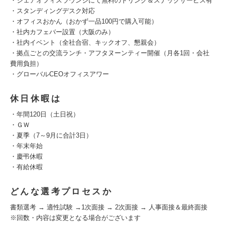
・シェアオフィスラウンジにて無料のドリンク＆スナックサービス有
・スタンディングデスク対応
・オフィスおかん（おかず一品100円で購入可能）
・社内カフェバー設置（大阪のみ）
・社内イベント（全社合宿、キックオフ、懇親会）
・拠点ごとの交流ランチ・アフタヌーンティー開催（月各1回・会社
費用負担）
・グローバルCEOオフィスアワー
休日休暇は
・年間120日（土日祝）
・ＧＷ
・夏季（7～9月に合計3日）
・年末年始
・慶弔休暇
・有給休暇
どんな選考プロセスか
書類選考 → 適性試験 →1次面接 → 2次面接 → 人事面接＆最終面接
※回数・内容は変更となる場合がございます