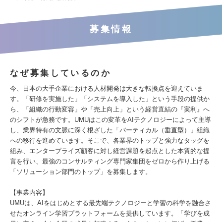
募集情報
なぜ募集しているのか
今、日本の大手企業における人材開発は大きな転換点を迎えていま
す。「研修を実施した」「システムを導入した」という手段の提供か
ら、「組織の行動変容」や「売上向上」という経営直結の『実利』へ
のシフトが急務です。UMUはこの変革をAIテクノロジーによって主導
し、業界特有の文脈に深く根ざした「バーティカル（垂直型）」組織
への移行を進めています。そこで、各業界のトップと強力なタッグを
組み、エンタープライズ顧客に対し経営課題を起点とした本質的な提
言を行い、最強のコンサルティング専門家集団をゼロから作り上げる
「ソリューション部門のトップ」を募集します。
【事業内容】
UMUは、AIをはじめとする最先端テクノロジーと学習の科学を融合さ
せたオンライン学習プラットフォームを提供しています。「学びを成