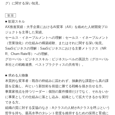
グ）に関する深い知見。
歓迎
■ 歓迎スキル
AX推進実績：大手企業におけるAI変革（AX）を絡めた人材開発プロ
ジェクトを主導した実績。
セールス・イネーブルメントへの理解：セールス・イネーブルメント
（営業強化）の仕組みの構築経験、またはそれに関する深い知見。
SaaSビジネスの理解：SaaSビジネスにおける主要メトリクス（NR
R、Churn Rate等）への理解。
グローバル・ビジネススキル：ビジネスレベルの英語力（グローバル
本社との戦略連携、ベストプラクティスの共有等）。
■ 求める人物像
本質的な変革者：既存の枠組みに囚われず、抽象的な課題から真の課
題を定義し、AIという新技術を前提に勝てる戦略を描き出せる方。
事業家視点を持つリーダー：個別の案件獲得だけでなく、それをいか
に事業としての仕組みに落とし込み、組織として拡大できるかを実行
できる方。
組織の質に対する妥協のなさ：Aクラスの人材がAクラスを呼ぶという
哲学を持ち、最高水準のタレント密度を維持するための採用と育成に