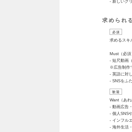
- 新しいク
求められ
必須
求めるスキ
Must（必
- 短尺動画（
※広告制作
- 英語に
- SNS
歓迎
Want（あ
- 動画広
- 個人SN
- インフ
- 海外生