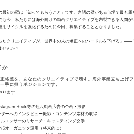
の最初の壁は「知ってもらうこと」です。言語の壁がある市場で最も届
でも今、私たちには海外向けの動画クリエイティブを内製できる人間が
運用サイクルを強化するために今回、募集することとなりました。
ったクリエイティブが、世界中の人の矯正へのハードルを下げる」——
ませんか？
事か
矯正格差を、あなたのクリエイティブで壊す。海外事業立ち上げフ
を一手に担うポジションです。
やります
k・Instagram Reels等の短尺動画広告の企画・撮影
ユーザーへのインタビュー撮影・コンテンツ素材の取得
ンフルエンサーのリサーチ・キャスティング交渉
SNSオーガニック運用（将来的に）