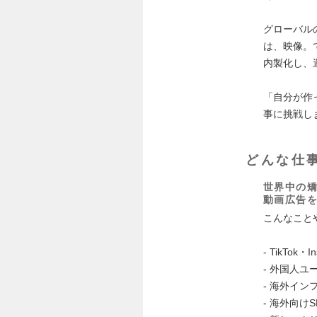
グローバル
は、映像。
内製化し、
「自分が作
事に挑戦し
どんな仕
世界中の
動画広告
こんなこと
- TikTo
- 外国人
- 海外イ
- 海外向け