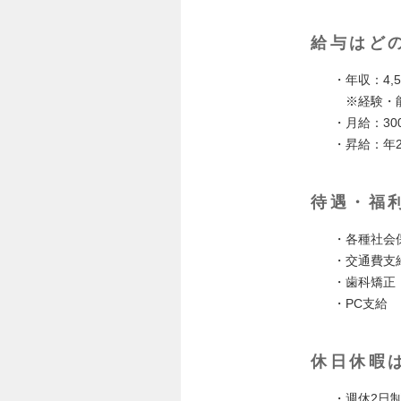
給与はど
・年収：4,50
※経験・能
・月給：300,
・昇給：年
待遇・福
・各種社会
・交通費支
・歯科矯正「
・PC支給
休日休暇
・週休2日