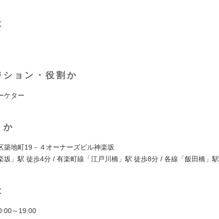
は
ジション・役割か
ーケター
くか
区築地町19－４オーナーズビル神楽坂
坂」駅 徒歩4分 / 有楽町線「江戸川橋」駅 徒歩8分 / 各線「飯田橋」駅
は
:00～19:00