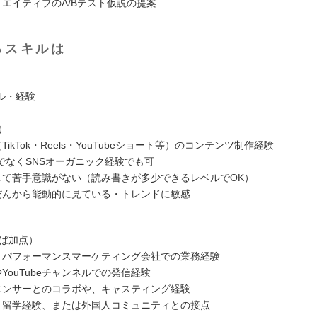
リエイティブのA/Bテスト仮説の提案
るスキルは
ル・経験
須）
TikTok・Reels・YouTubeショート等）のコンテンツ制作経験
でなくSNSオーガニック経験でも可
対して苦手意識がない（読み書きが多少できるレベルでOK）
をふだんから能動的に見ている・トレンドに敏感
れば加点）
告・パフォーマンスマーケティング会社での業務経験
SやYouTubeチャンネルでの発信経験
ルエンサーとのコラボや、キャスティング経験
活・留学経験、または外国人コミュニティとの接点