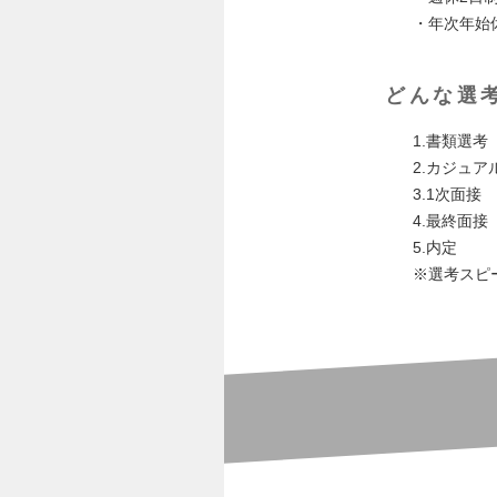
・年次年始
どんな選
1.書類選考
2.カジュア
3.1次面接
4.最終面接
5.内定
※選考スピ