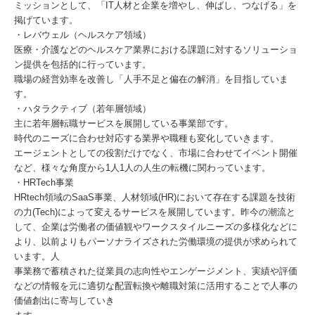
ミッションとして、「IT人材と企業を増やし、伸ばし、つなげる」を
掲げています。
・レバウェル（ヘルスケア領域）
医療・介護などのヘルスケア業界における課題に対するソリューショ
ン提供を包括的に行っています。
職場の経営効率を改善し「人手不足と偏在の解消」を目指していま
す。
・ハタラクティブ（若年層領域）
主に若年層転職サービスを展開している事業部です。
時代のニーズに合わせ対応する業界や職種も変化していきます。
エージェントとしての役割だけでなく、市場に合わせてイベント開催
など、様々な角度から1人1人の人生の転機に関わっています。
・HRTech事業
HRtech領域のSaaS事業、人材領域(HR)において存在する課題を技術
の力(Tech)によって変えるサービスを展開しています。昨今の潮流と
して、企業は労働者の価値観やワークスタイルニーズの多様化などに
より、以前よりもパーソナライズされた労働環境の提供が求められて
います。人
事業務で蓄積された従業員の志向性やエンゲージメント、実績や評価
などの情報を元に適切な配置転換や離職対策に活用することで人事の
価値創出に寄与していき