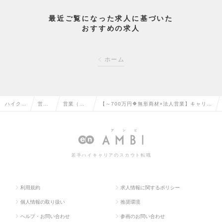
最近ご覧になった求人に基づいた
おすすめの求人
ホーム
ハイクラ
営業
営業（法
【～700万円🔶無形商材×法人営業】キャリア
ス求人T
系の
人向け）
アップ🎖️裁量権もって仕事ができる環境あり！
OP
転職
の転職
の求人情報
若手ハイキャリアのスカウト転職
利用規約
求人情報に関するポリシー
個人情報の取り扱い
推奨環境
ヘルプ・お問い合わせ
参画のお問い合わせ