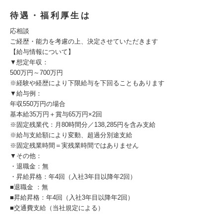
待遇・福利厚生は
応相談
ご経歴・能力を考慮の上、決定させていただきます
【給与情報について】
▼想定年収：
500万円～700万円
※経験や経歴により下限給与を下回ることもあります
▼給与例：
年収550万円の場合
基本給35万円＋賞与65万円×2回
※固定残業代：月80時間分／138,285円を含み支給
※給与支給額により変動、超過分別途支給
※固定残業時間＝実残業時間ではありません
▼その他：
・退職金：無
・昇給昇格：年4回（入社3年目以降年2回）
■退職金 ：無
■昇給昇格：年4回（入社3年目以降年2回）
■交通費支給（当社規定による）