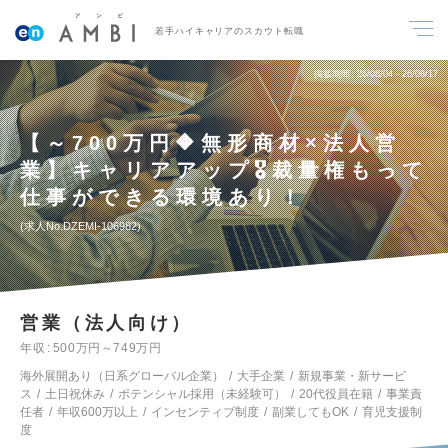
若手ハイキャリアのスカウト転職
掲載期間
26/08/04～26/08/17
【～700万円🔶無形商材×法人営
業】キャリアアップ🎖️裁量権もって
仕事ができる環境あり！
求人No.DZEMI-106982
営業（法人向け）
年収
500万円～749万円
海外展開あり（日系グローバル企業）
大手企業
新規事業・新サービ
ス
土日祝休み
ポテンシャル採用（未経験可）
20代役員在籍
事業責
任者
年収600万以上
インセンティブ制度
副業してもOK
育児支援制
度