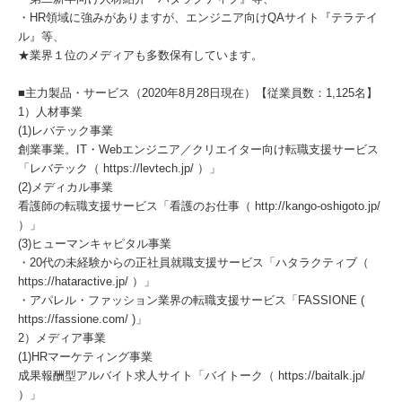
・HR領域に強みがありますが、エンジニア向けQAサイト『テラテイ
ル』等、
★業界１位のメディアも多数保有しています。
■主力製品・サービス（2020年8月28日現在）【従業員数：1,125名】
1）人材事業
(1)レバテック事業
創業事業。IT・Webエンジニア／クリエイター向け転職支援サービス
「レバテック（ https://levtech.jp/ ）」
(2)メディカル事業
看護師の転職支援サービス「看護のお仕事（ http://kango-oshigoto.jp/
）」
(3)ヒューマンキャピタル事業
・20代の未経験からの正社員就職支援サービス「ハタラクティブ（
https://hataractive.jp/ ）」
・アパレル・ファッション業界の転職支援サービス「FASSIONE (
https://fassione.com/ )」
2）メディア事業
(1)HRマーケティング事業
成果報酬型アルバイト求人サイト「バイトーク（ https://baitalk.jp/
）」