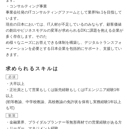
ます。
・コンサルティング事業
事業会社発のITコンサルティングファームとして業界No.1を目指して
います。
現在の日本においては、IT人材が不足しているのみならず、顧客価値
の創出やビジネスモデルの変革が求められるDXに課題を抱える企業が
多く存在します。そのた
め様々なニーズにお答えできる体制を構築し、デジタルトランスフォ
ーメーションを必要とする日本企業を包括的にサポート、支援してい
きます。
求められるスキルは
必須
・大卒以上
・正社員として営業もしくは販売経験もしくはITエンジニア経験1年
以上
(初等教諭、中学校教諭、高校教諭の免許状を保有し実務経験1年以上
も可)
歓迎
・金融業界、ブライダルプランナー等無形商材での営業経験がある方
・リーダー、マネジメント経験