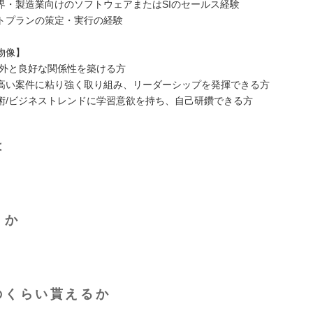
界・製造業向けのソフトウェアまたはSIのセールス経験
トプランの策定・実行の経験
物像】
内外と良好な関係性を築ける方
高い案件に粘り強く取り組み、リーダーシップを発揮できる方
術/ビジネストレンドに学習意欲を持ち、自己研鑽できる方
は
くか
のくらい貰えるか