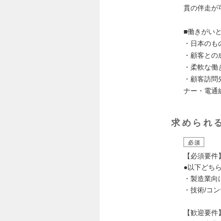
貫の伴走が
■働きがい
・日本のも
・顧客との
・柔軟な働
・顧客訪問
ナー・電通総
求められ
必須
【必須要件
●以下どち
・製造業向
・技術/コ
【歓迎要件