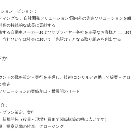
ッション・ビジョン：
ティング/SI、自社開発ソリューション/国内外の先進ソリューションを
顧客の持続的な成長に貢献する
表する自動車メーカーおよびサプライヤー各社を主要なお客様とし、お
、当社ひいては社会において「先駆け」となる取り組みを創出する
事か
：
ウントの戦略策定～実行を主導し、技術/コンサルと連携して提案～クロ
で推進
ソリューションの実績創出・横展開のリード
内容：
トプラン策定、実行
、新規開拓（役員～現場社員まで関係構築の幅は広いです）
得、提案活動の推進、クロージング