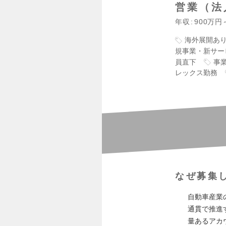
営業（法
年収
900万円
海外展開あ
規事業・新サー
員直下
事
レックス勤務
なぜ募集
自動車産業
通貫で推進
量あるアカ