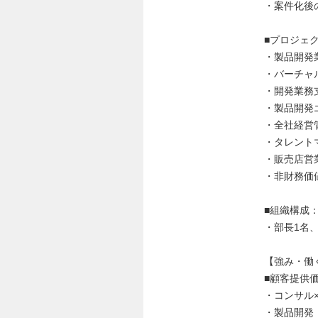
・案件化後
■プロジェ
・製品開発
・バーチャ
・開発業務
・製品開発
・全社経営
・タレント
・販売店営
・非財務価
■組織構成
・部長1名
【強み・働
■顧客提供
・コンサル
・製品開発