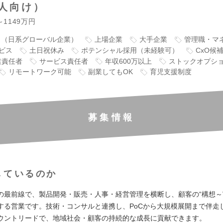
人向け）
～1149万円
り（日系グローバル企業）
上場企業
大手企業
管理職・マ
ビス
土日祝休み
ポテンシャル採用（未経験可）
CxO候
業責任者
サービス責任者
年収600万以上
ストックオプシ
リモートワーク可能
副業してもOK
育児支援制度
募集情報
しているのか
の最前線で、製品開発・販売・人事・経営管理を横断し、顧客の“構想～
する営業です。技術・コンサルと連携し、PoCから大規模展開まで伴走
ウントリードで、地域社会・顧客の持続的な成長に貢献できます。