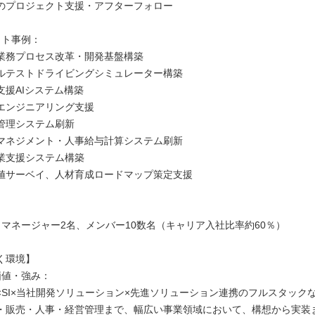
のプロジェクト支援・アフターフォロー
クト事例：
業務プロセス改革・開発基盤構築
ルテストドライビングシミュレーター構築
支援AIシステム構築
エンジニアリング支援
管理システム刷新
マネジメント・人事給与計算システム刷新
業支援システム構築
値サーベイ、人材育成ロードマップ策定支援
：
、マネージャー2名、メンバー10数名（キャリア入社比率約60％）
く環境】
価値・強み：
×SI×当社開発ソリューション×先進ソリューション連携のフルスタック
・販売・人事・経営管理まで、幅広い事業領域において、構想から実装