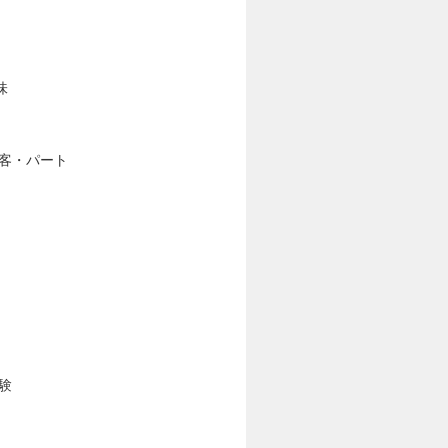
味
客・パート
験