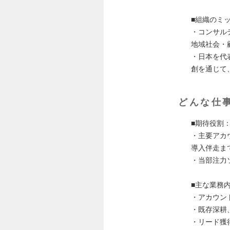
■組織のミ
・コンサル
地域社会・
・日本を代
創を通じて
どんな仕
■期待役割
・主要アカ
導入伴走ま
・当部注力
■主な業務
・アカウン
・既存深耕
・リード獲