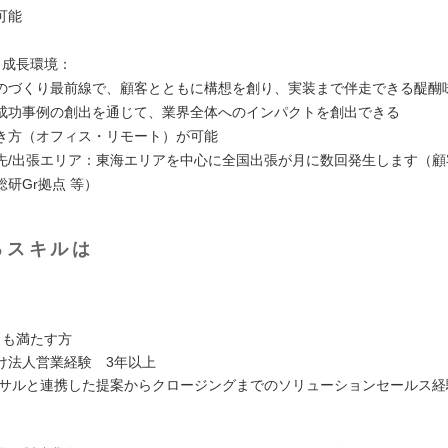
可能
と成長環境：
のづくり最前線で、顧客とともに構想を創り、実装まで伴走できる醍醐
成功事例の創出を通じて、業界全体へのインパクトを創出できる
き方（オフィス・リモート）が可能
先/出張エリア：東海エリアを中心に全国出張が月に数回発生します（顧
研Gr拠点 等）
るスキルは
】
らも満たす方
け法人営業経験 3年以上
ンサルと連携した提案からクロージングまでのソリューションセールス経
】