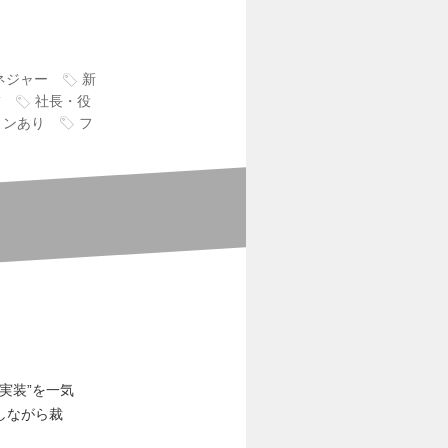
ネジャー
新
補
社長・役
ョンあり
フ
実装”を一気
しながら裁