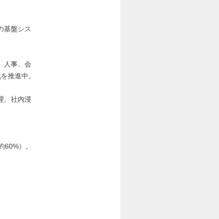
の基盤シス
、人事、会
化を推進中。
理。社内浸
約60%）。