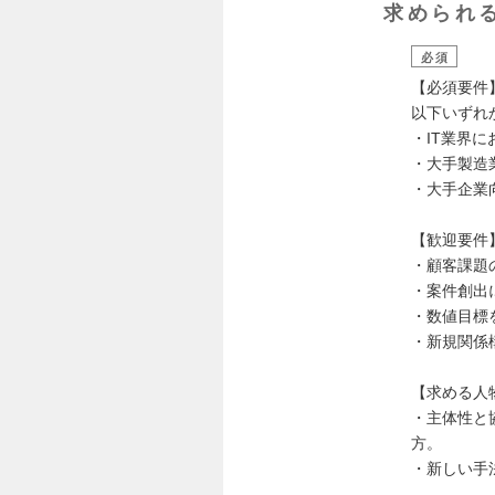
求められ
必須
【必須要件
以下いずれ
・IT業界
・大手製造
・大手企業
【歓迎要件
・顧客課題
・案件創出
・数値目標
・新規関係
【求める人
・主体性と
方。
・新しい手