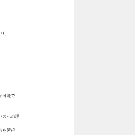
あり）
が可能で
セスへの理
方を習得