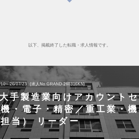
以下、掲載終了した転職・求人情報です。
/10～26/07/23
求人No.GRAND-260316KN
)大手製造業向けアカウント
電機・電子・精密／重工業・機
担当） リーダー