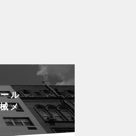
セール
械メ