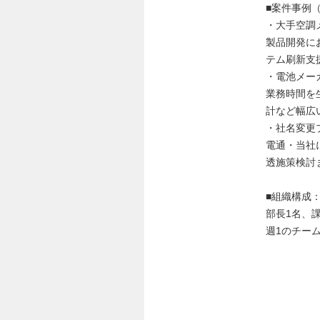
■案件事例
・大手空調
製品開発に
テム刷新支
・電池メー
業務時間を
計など幅広
・社名変更
電通・当社
透施策検討
■組織構成
部長1名、課
週1のチー