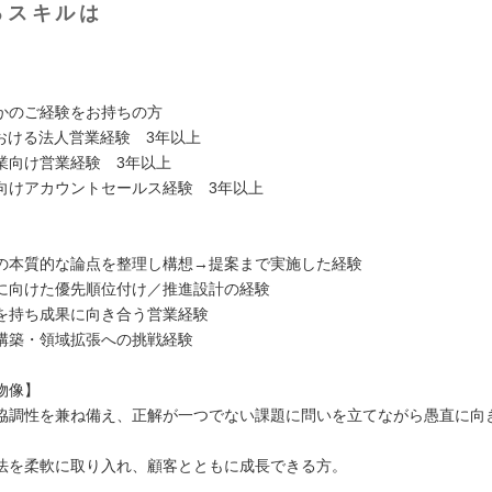
るスキルは
】
かのご経験をお持ちの方
における法人営業経験 3年以上
業向け営業経験 3年以上
向けアカウントセールス経験 3年以上
】
の本質的な論点を整理し構想→提案まで実施した経験
に向けた優先順位付け／推進設計の経験
を持ち成果に向き合う営業経験
構築・領域拡張への挑戦経験
物像】
協調性を兼ね備え、正解が一つでない課題に問いを立てながら愚直に向
法を柔軟に取り入れ、顧客とともに成長できる方。