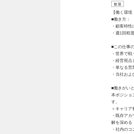
歓迎
【働く環境
■働き方：
・顧客特性
・週1回程
■この仕事
・世界で戦
・経営視点
・単なる営
・当社およ
■働きがい
本ポジショ
す。
＜キャリア
・既存アカ
解を深める
・社内のコ