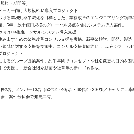
（規模・期間等）：
メーカー向け大規模PLM導入プロジェクト
おける業務効率半減化を目標とした、業務改革のエンジニアリング領域
援。5年、数十億円規模のグローバル拠点を含むシステム導入案件。
カ向けDX推進コンサル/システム導入支援
生み出すための業務改革コンサル支援を実施。新事業検討、開発、製造
い領域に対する支援を実施中。コンサル支援期間約1年。現在システム
プロジェクト
によるグループ協業案件。約半年間でコンセプトや社名変更の目的を整
まで支援し、新会社紹介動画や社章等の新ロゴも作成。
：
長2名、メンバー10名（50代2・40代1・30代2・20代5／キャリア比率
ム会＋案件分科会で知見共有。