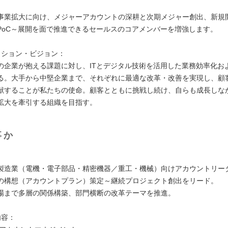
：
事業拡大に向け、メジャーアカウントの深耕と次期メジャー創出、新規
PoC～展開を面で推進できるセールスのコアメンバーを増強します。
ッション・ビジョン：
の企業が抱える課題に対し、ITとデジタル技術を活用した業務効率化お
る。大手から中堅企業まで、それぞれに最適な改革・改善を実現し、顧
献することが私たちの使命。顧客とともに挑戦し続け、自らも成長しな
拡大を牽引する組織を目指す。
事か
：
製造業（電機・電子部品・精密機器／重工・機械）向けアカウントリー
の構想（アカウントプラン）策定～継続プロジェクト創出をリード。
場まで多層の関係構築、部門横断の改革テーマを推進。
内容：