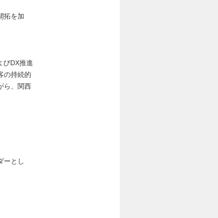
開拓を加
よびDX推進
客の持続的
がら、関西
ダーとし