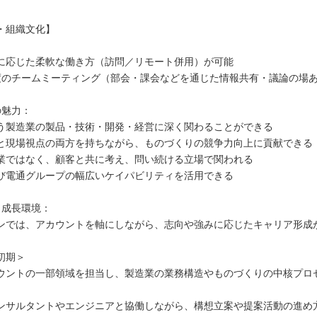
・組織文化】
に応じた柔軟な働き方（訪問／リモート併用）が可能
度のチームミーティング（部会・課会などを通じた情報共有・議論の場
の魅力：
う製造業の製品・技術・開発・経営に深く関わることができる
と現場視点の両方を持ちながら、ものづくりの競争力向上に貢献できる
業ではなく、顧客と共に考え、問い続ける立場で関われる
び電通グループの幅広いケイパビリティを活用できる
と成長環境：
ンでは、アカウントを軸にしながら、志向や強みに応じたキャリア形成
初期＞
ウントの一部領域を担当し、製造業の業務構造やものづくりの中核プロ
ンサルタントやエンジニアと協働しながら、構想立案や提案活動の進め