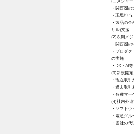
(1)メジャ
・関西圏の
・現場担当
・製品の企
サル)支援
(2)次期メ
・関西圏の
・プロダク
の実施
・DX・A
(3)新規開
・現在取引
・過去取引
・各種マー
(4)社内外
・ソフトウ
・電通グル
・当社の代