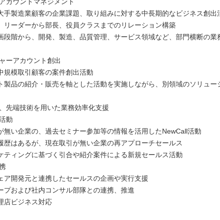
ーアカウントマネジメント
大手製造業顧客の企業課題、取り組みに対する中長期的なビジネス創出
、リーダーから部長、役員クラスまでのリレーション構築
画段階から、開発、製造、品質管理、サービス領域など、部門横断の業
ジャーアカウント創出
中規模取引顧客の案件創出活動
ト製品の紹介・販売を軸とした活動を実施しながら、別領域のソリュー
I等、先端技術を用いた業務効率化支援
拓活動
が無い企業の、過去セミナー参加等の情報を活用したNewCall活動
履歴はあるが、現在取引が無い企業の再アプローチセールス
ケティングに基づく引合や紹介案件による新規セールス活動
連携
ェア開発元と連携したセールスの企画や実行支援
ープおよび社内コンサル部隊との連携、推進
理店ビジネス対応