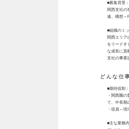
■募集背景
関西支社の
速。構想～
■組織のミ
関西エリア
をリードす
な成長に貢
支社の事業
どんな仕
■期待役割
・関西圏の
て、中長期
・役員～現
■主な業務