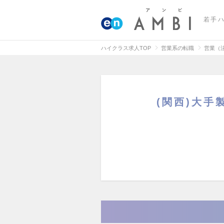
若手
ハイクラス求人TOP
営業系の転職
営業（
(関西)大