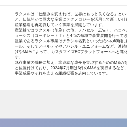
ラクスルは「仕組みを変えれば、世界はもっと良くなる」とい
と、伝統的かつ巨大な産業にテクノロジーを活用して新しい仕
産業構造を再定義していく事業を展開しています。
産業軸ではラクスル（印刷）の他、ノバセル（広告）、ハコベ
ョーシス（コーポレートIT）と4つの領域で事業展開を行って
祖業であるラクスル事業はチラシや名刺といった紙への印刷に
ール、そしてノベルティやアパレル・ユニフォームなど、連続
げやM&Aによって、カスタマイズECプラットフォームへと進
す。
既存事業の成長に加え、非連続な成長を実現するためのM＆A
と位置付けており、2024年7月期は6件のM&Aを実行するなど
事業成長やそれを支える組織拡張を志向しています。