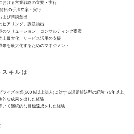
における営業戦略の立案・実行
織開拓の手法立案・実行
および商談創出
のヒアリング、課題抽出
型のソリューション・コンサルティング提案
売上最大化、サービス活用の支援
成果を最大化するためのマネジメント
るスキルは
プライズ企業(500名以上法人)に対する課題解決型の経験（5年以上）
倒的な成果を出した経験
率いて継続的な目標達成をした経験
は