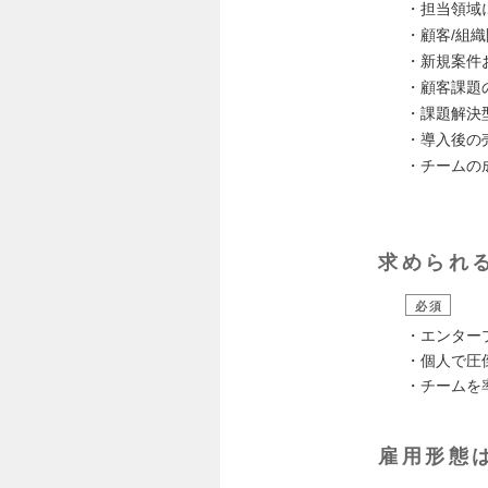
・担当領域
・顧客/組
・新規案件
・顧客課題
・課題解決
・導入後の
・チームの
求められ
必須
・エンター
・個人で圧
・チームを
雇用形態