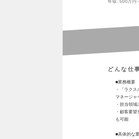
年収
500万円
どんな仕
■業務概要
・「ラクス
マネージャ
・担当領域
・顧客要望
も可能
■具体的な