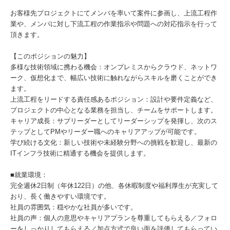
お客様先プロジェクトにてメンバを率いて案件に参画し、上流工程作
業や、メンバに対し下流工程の作業指示や問題への対応指示を行って
頂きます。
【このポジションの魅力】
多様な技術領域に携わる機会：オンプレミスからクラウド、ネットワ
ーク、仮想化まで、幅広い技術に触れながらスキルを磨くことができ
ます。
上流工程をリードする責任感あるポジション：設計や要件定義など、
プロジェクトの中心となる業務を担当し、チームをサポートします。
キャリア成長：サブリーダーとしてリーダーシップを発揮し、次のス
テップとしてPMやリーダー職へのキャリアアップが可能です。
学び続ける文化：新しい技術や未経験分野への挑戦を歓迎し、最新の
ITインフラ技術に精通する機会を提供します。
■就業環境：
完全週休2日制（年休122日）の他、各休暇制度や福利厚生が充実して
おり、長く働きやすい環境です。
社員の雰囲気：穏やかな社員が多いです。
社員の声：個人の意思やキャリアプランを尊重してもらえる／フォロ
ーをしっかりしてもらえる／加点方式で良い面を評価してもらってい