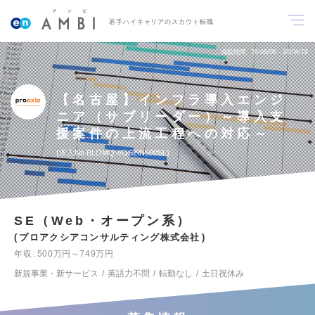
若手ハイキャリアのスカウト転職
掲載期間
26/08/06～26/08/19
【名古屋】インフラ導入エンジ
ニア（サブリーダー）～導入支
援案件の上流工程への対応～
求人No.BLOMQ-//OS2IN500SL
SE（Web・オープン系）
プロアクシアコンサルティング株式会社
年収
500万円～749万円
新規事業・新サービス
英語力不問
転勤なし
土日祝休み