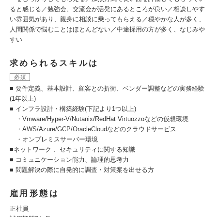
ると感じる／勉強会、交流会が活発にあるところが良い／相談しやす
い雰囲気があり、親身に相談に乗ってもらえる／穏やかな人が多く、
人間関係で悩むことはほとんどない／中途採用の方が多く、なじみや
すい
求められるスキルは
必須
■ 要件定義、基本設計、顧客との折衝、ベンダー調整などの実務経験
(1年以上)
■ インフラ設計・構築経験(下記より1つ以上)
・Vmware/Hyper-V/Nutanix/RedHat Virtuozzoなどの仮想環境
・AWS/Azure/GCP/OracleCloudなどのクラウドサービス
・オンプレミスサーバー環境
■ネットワーク 、セキュリティに関する知識
■ コミュニケーション能力、論理的思考力
■ 問題解決の際に自発的に調査・対策案を出せる方
雇用形態は
正社員