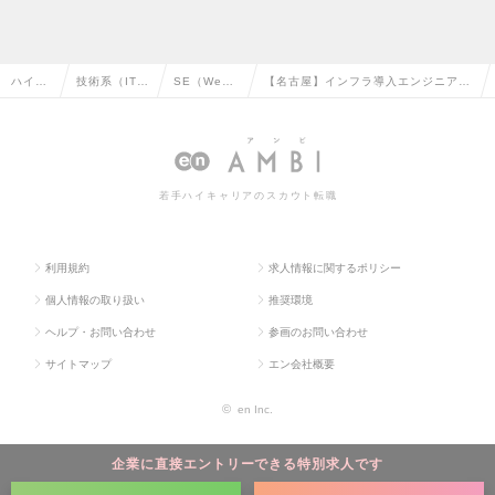
ハイク
技術系（IT・
SE（We
【名古屋】インフラ導入エンジニア
ラス求
Web・通信
b・オープ
（サブリーダー）～導入支援案件の上
人TOP
系）の転職
ン系）の転
流工程への対応～の求人情報
職
若手ハイキャリアのスカウト転職
利用規約
求人情報に関するポリシー
個人情報の取り扱い
推奨環境
ヘルプ・お問い合わせ
参画のお問い合わせ
サイトマップ
エン会社概要
©
en Inc.
企業に直接エントリーできる特別求人です