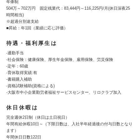
年俸制
504万～702万円 固定残業代：83,444円～116,225円/月(休日深夜25
時間相当)
※超過分別途支給
■昇給：年1回（業績に応じ評価）
待遇・福利厚生は
-通勤手当
-社会保険：健康保険、厚生年金保険、雇用保険、労災保険
-定年：60歳
-育休取得実績:有
-書籍購入補助
-資格試験補助(資格による)
-大阪市中小企業勤労者福祉サービスセンター、リロクラブ加入
休日休暇は
完全週休2日制（休日は土日祝日）
年間有給休暇10日～（下限日数は、入社半年経過後の付与日数となり
ます）
年間休日日数122日