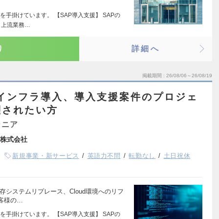
を手掛けています。 【SAP導入支援】 SAPの
、上流業務…
り
詳細へ
掲載期間
26/08/06～26/08/19
】インフラ導入、導入支援案件のプロジェ
躍されたい方
ジニア
株式会社
新規事業・新サービス
英語力不問
転勤なし
土日祝休
存システムリプレース、Cloud環境へのリフ
客様の…
を手掛けています。 【SAP導入支援】 SAPの