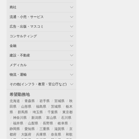
商社
流通・小売・サービス
広告・出版・マスコミ
コンサルティング
金融
建設・不動産
メディカル
物流・運輸
その他(インフラ・教育・官公庁など)
希望勤務地
北海道
青森県
岩手県
宮城県
秋
田県
山形県
福島県
茨城県
栃木
県
群馬県
埼玉県
千葉県
東京都
神奈川県
新潟県
富山県
石川県
福井県
山梨県
長野県
岐阜県
静岡県
愛知県
三重県
滋賀県
京
都府
大阪府
兵庫県
奈良県
和歌