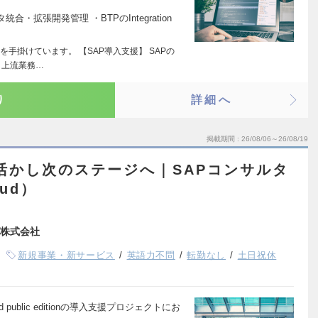
タ統合・拡張開発管理 ・BTPのIntegration
を手掛けています。 【SAP導入支援】 SAPの
、上流業務…
り
詳細へ
掲載期間
26/08/06～26/08/19
活かし次のステージへ｜SAPコンサルタ
oud）
株式会社
新規事業・新サービス
英語力不問
転勤なし
土日祝休
d public editionの導入支援プロジェクトにお