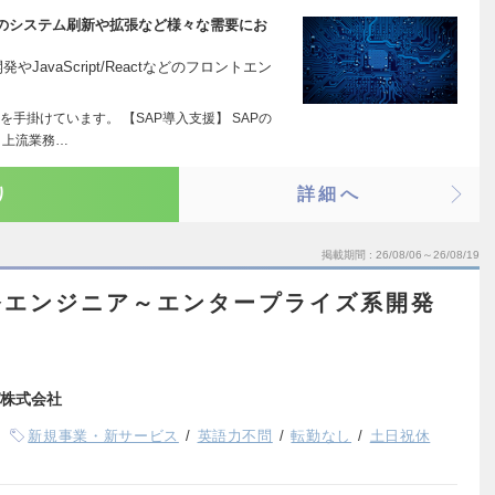
のシステム刷新や拡張など様々な需要にお
やJavaScript/Reactなどのフロントエン
を手掛けています。 【SAP導入支援】 SAPの
、上流業務…
り
詳細へ
掲載期間
26/08/06～26/08/19
発エンジニア～エンタープライズ系開発
株式会社
新規事業・新サービス
英語力不問
転勤なし
土日祝休