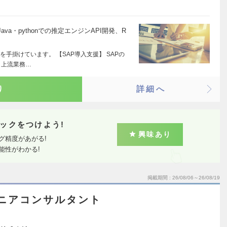
ava・pythonでの推定エンジンAPI開発、R
を手掛けています。 【SAP導入支援】 SAPの
、上流業務…
り
詳細へ
ックをつけよう!
興味あり
グ精度があがる!
能性がわかる!
掲載期間
26/08/06～26/08/19
シニアコンサルタント