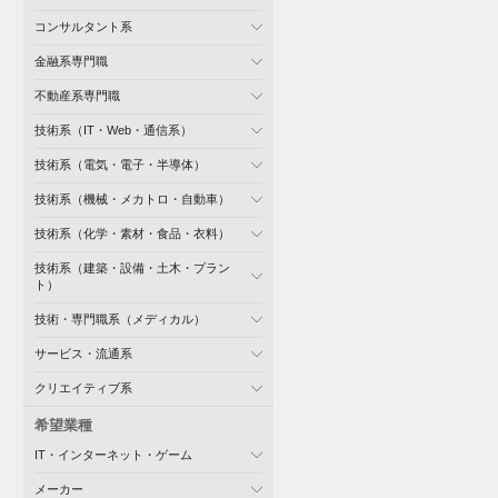
コンサルタント系
金融系専門職
不動産系専門職
技術系（IT・Web・通信系）
技術系（電気・電子・半導体）
技術系（機械・メカトロ・自動車）
技術系（化学・素材・食品・衣料）
技術系（建築・設備・土木・プラン
ト）
技術・専門職系（メディカル）
サービス・流通系
クリエイティブ系
希望業種
IT・インターネット・ゲーム
メーカー