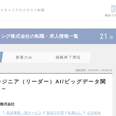
ハイキャリアのスカウト転職
初めて
21
ィング株式会社の転職・求人情報一覧
件
新着のみ
掲載終了間近
掲載期間
26/08/06～26/08/19
ンジニア（リーダー）AI/ビッグデータ関
り～
株式会社
新規事業・新サービス
英語力不問
転勤なし
土日祝休