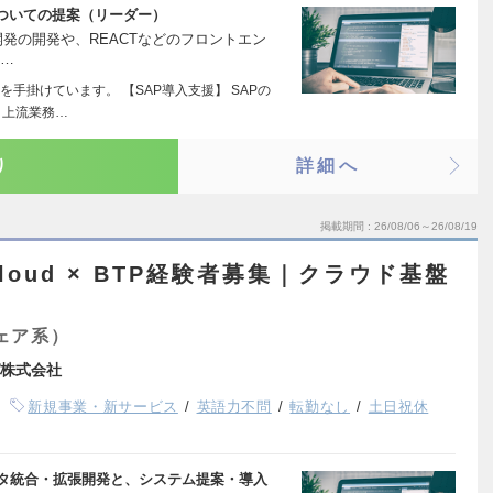
ついての提案（リーダー）
バ開発の開発や、REACTなどのフロントエン
上…
を手掛けています。 【SAP導入支援】 SAPの
、上流業務…
り
詳細へ
掲載期間
26/08/06～26/08/19
Cloud × BTP経験者募集｜クラウド基盤
ェア系）
株式会社
新規事業・新サービス
英語力不問
転勤なし
土日祝休
したデータ統合・拡張開発と、システム提案・導入