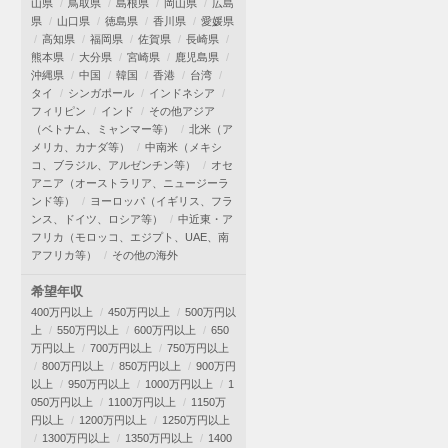
山県
鳥取県
島根県
岡山県
広島
県
山口県
徳島県
香川県
愛媛県
高知県
福岡県
佐賀県
長崎県
熊本県
大分県
宮崎県
鹿児島県
沖縄県
中国
韓国
香港
台湾
タイ
シンガポール
インドネシア
フィリピン
インド
その他アジア
（ベトナム、ミャンマー等）
北米（ア
メリカ、カナダ等）
中南米（メキシ
コ、ブラジル、アルゼンチン等）
オセ
アニア（オーストラリア、ニュージーラ
ンド等）
ヨーロッパ（イギリス、フラ
ンス、ドイツ、ロシア等）
中近東・ア
フリカ（モロッコ、エジプト、UAE、南
アフリカ等）
その他の海外
希望年収
400万円以上
450万円以上
500万円以
上
550万円以上
600万円以上
650
万円以上
700万円以上
750万円以上
800万円以上
850万円以上
900万円
以上
950万円以上
1000万円以上
1
050万円以上
1100万円以上
1150万
円以上
1200万円以上
1250万円以上
1300万円以上
1350万円以上
1400