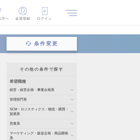
の方へ
会員登録
ログイン
条件変更
その他の条件で探す
希望職種
経営・経営企画・事業企画系
管理部門系
SCM・ロジスティクス・物流・購買・
貿易系
営業系
マーケティング・販促企画・商品開発
系