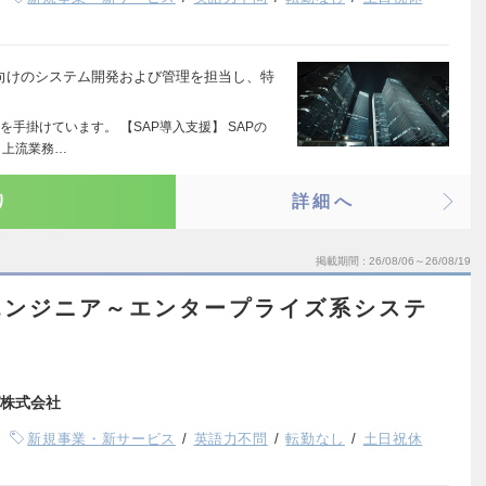
d 導入企業向けのシステム開発および管理を担当し、特
を手掛けています。 【SAP導入支援】 SAPの
、上流業務…
り
詳細へ
掲載期間
26/08/06～26/08/19
エンジニア～エンタープライズ系システ
株式会社
新規事業・新サービス
英語力不問
転勤なし
土日祝休