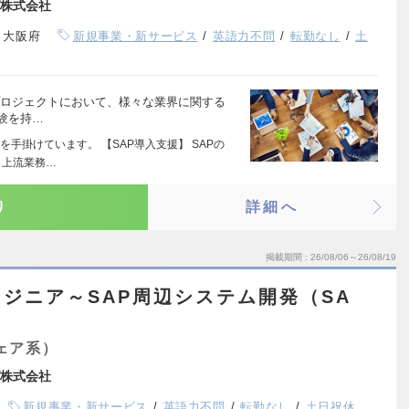
株式会社
、大阪府
新規事業・新サービス
英語力不問
転勤なし
土
入プロジェクトにおいて、様々な業界に関する
験を持…
を手掛けています。 【SAP導入支援】 SAPの
、上流業務…
り
詳細へ
掲載期間
26/08/06～26/08/19
ジニア～SAP周辺システム開発（SA
ェア系）
株式会社
新規事業・新サービス
英語力不問
転勤なし
土日祝休