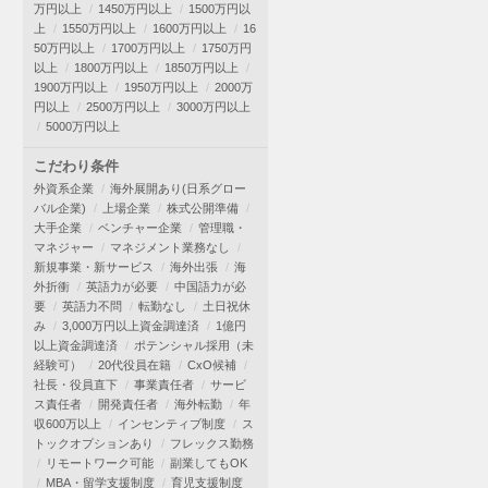
万円以上
1450万円以上
1500万円以
上
1550万円以上
1600万円以上
16
50万円以上
1700万円以上
1750万円
以上
1800万円以上
1850万円以上
1900万円以上
1950万円以上
2000万
円以上
2500万円以上
3000万円以上
5000万円以上
こだわり条件
外資系企業
海外展開あり(日系グロー
バル企業)
上場企業
株式公開準備
大手企業
ベンチャー企業
管理職・
マネジャー
マネジメント業務なし
新規事業・新サービス
海外出張
海
外折衝
英語力が必要
中国語力が必
要
英語力不問
転勤なし
土日祝休
み
3,000万円以上資金調達済
1億円
以上資金調達済
ポテンシャル採用（未
経験可）
20代役員在籍
CxO候補
社長・役員直下
事業責任者
サービ
ス責任者
開発責任者
海外転勤
年
収600万以上
インセンティブ制度
ス
トックオプションあり
フレックス勤務
リモートワーク可能
副業してもOK
MBA・留学支援制度
育児支援制度