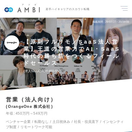
若手ハイキャリアのスカウト転職
掲載期間
26/07/27～26/08/09
【原則フルリモ／SaaS法人営
業】王道の営業力でAI・SaaS
時代の勝ち筋をつくるフィール
ドセールス
求人No.UOAUY-450-550
営業（法人向け）
OrangeOne 株式会社
年収
450万円～549万円
ベンチャー企業
転勤なし
土日祝休み
社長・役員直下
インセンティ
ブ制度
リモートワーク可能