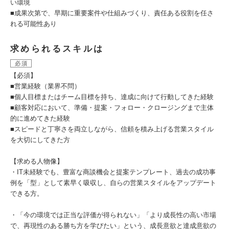
い環境
■成果次第で、早期に重要案件や仕組みづくり、責任ある役割を任さ
れる可能性あり
求められるスキルは
必須
【必須】
■営業経験（業界不問）
■個人目標またはチーム目標を持ち、達成に向けて行動してきた経験
■顧客対応において、準備・提案・フォロー・クロージングまで主体
的に進めてきた経験
■スピードと丁寧さを両立しながら、信頼を積み上げる営業スタイル
を大切にしてきた方
【求める人物像】
・IT未経験でも、豊富な商談機会と提案テンプレート、過去の成功事
例を「型」として素早く吸収し、自らの営業スタイルをアップデート
できる方。
・「今の環境では正当な評価が得られない」「より成長性の高い市場
で、再現性のある勝ち方を学びたい」という、成長意欲と達成意欲の