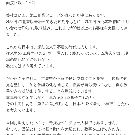
面接回数：1～2回
弊社はいま、第二創業フェーズの真っただ中にあります。
2006年の創業以来培ってきた知見をもとに、2019年から本格的に「問
い合わせDX」に取り組み、これまで500社以上のお客様を支援してき
ました。
これから日本は、深刻な人手不足の時代に入ります。
従来型の“工数売りのSI”や、“導入して終わり”のシステム導入では、現
場の変化に間に合わない。
私たちはそう考えています。
だからこそ当社は、世界中から筋の良いプロダクトを探し、現場の知
見を型にし、AIと仕組み化を通じて、顧客が自ら使いこなし、自ら改
善できる状態まで伴走することを重視しています。
重厚長大なSIでもなく、単なるSaaS販売でもない。
その中間にある「第３の選択肢」を、日本のDXの新しい標準にしたい
と考えています。
今回お迎えしたいのは、奇抜なベンチャー人材ではありません。
むしろ、営業としての基本動作を大切にし、数字を上げてきた方。