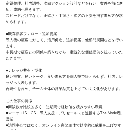
宿題整理、社内調整、次回アクション設計などを行い、案件を前に進
め、成約へ導きます。
スピードだけでなく、正確さ・丁寧さ・顧客の不安を消す進め方が求
められます。
■既存顧客フォロー・追加提案
導入後の顧客に対して、活用促進、追加提案、他部門展開などを行い
ます。
中長期で顧客との関係を築きながら、継続的な価値提供を担っていた
だきます。
■ナレッジ共有・型化
良い提案、良いトーク、良い進め方を個人技で終わらせず、社内ナレ
ッジへ反映します。
再現性を高め、チーム全体の営業品質を上げていく文化があります。
この仕事の特徴
■商談数が比較的多く、短期間で経験値を積みやすい環境
■マーケ・IS・CS・導入支援・プリセールスと連携するThe Model型
営業
■訪問中心ではなく、オンライン商談主体で効率的に成果を上げやす