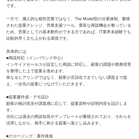
です。
一方で、属人的な根性営業ではなく、The Model型の分業体制、蓄積
された提案ナレッジ、営業支援ツール、豊富な商談機会が整っている
ため、営業としての基本動作ができる方であれば、IT業界未経験でも
比較的早く立ち上がれる環境です。
具体的には
■商談対応（インバウンド中心）
インサイドセールスが設定した商談に対応し、顧客の課題や業務背景
を整理した上で提案を進めます。
単なるヒアリングではなく、顧客が言語化できていない課題まで捉
え、一歩先の提案につなげていただきます。
■提案書作成・デモ設計
顧客の検討状況や課題感に応じて、提案資料や説明内容を設計しま
す。
当社には過去の商談知見やテンプレートが蓄積されており、それらを
活用しながら、相手に刺さる提案へ落とし込みます。
■クロージング・案件推進