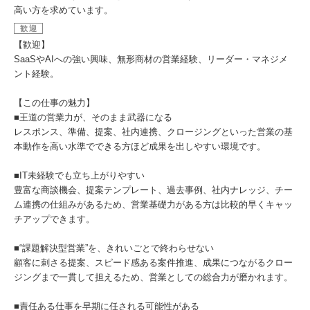
高い方を求めています。
歓迎
【歓迎】
SaaSやAIへの強い興味、無形商材の営業経験、リーダー・マネジメ
ント経験。
【この仕事の魅力】
■王道の営業力が、そのまま武器になる
レスポンス、準備、提案、社内連携、クロージングといった営業の基
本動作を高い水準でできる方ほど成果を出しやすい環境です。
■IT未経験でも立ち上がりやすい
豊富な商談機会、提案テンプレート、過去事例、社内ナレッジ、チー
ム連携の仕組みがあるため、営業基礎力がある方は比較的早くキャッ
チアップできます。
■“課題解決型営業”を、きれいごとで終わらせない
顧客に刺さる提案、スピード感ある案件推進、成果につながるクロー
ジングまで一貫して担えるため、営業としての総合力が磨かれます。
■責任ある仕事を早期に任される可能性がある