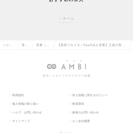
ホーム
ハイク
営業
営業（法
【原則フルリモ／SaaS法人営業】王道の営業
ラス求
系の
人向け）
力でAI・SaaS時代の勝ち筋をつくるフィール
人TOP
転職
の転職
ドセールスの求人情報
若手ハイキャリアのスカウト転職
利用規約
求人情報に関するポリシー
個人情報の取り扱い
推奨環境
ヘルプ・お問い合わせ
参画のお問い合わせ
サイトマップ
エン会社概要