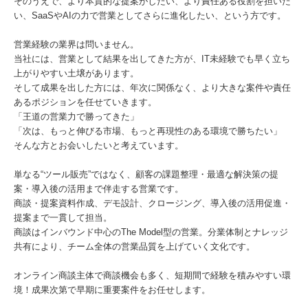
そのうえで、より本質的な提案がしたい、より責任ある役割を担いた
い、SaaSやAIの力で営業としてさらに進化したい、という方です。
営業経験の業界は問いません。
当社には、営業として結果を出してきた方が、IT未経験でも早く立ち
上がりやすい土壌があります。
そして成果を出した方には、年次に関係なく、より大きな案件や責任
あるポジションを任せていきます。
「王道の営業力で勝ってきた」
「次は、もっと伸びる市場、もっと再現性のある環境で勝ちたい」
そんな方とお会いしたいと考えています。
単なる“ツール販売”ではなく、顧客の課題整理・最適な解決策の提
案・導入後の活用まで伴走する営業です。
商談・提案資料作成、デモ設計、クロージング、導入後の活用促進・
提案まで一貫して担当。
商談はインバウンド中心のThe Model型の営業。分業体制とナレッジ
共有により、チーム全体の営業品質を上げていく文化です。
オンライン商談主体で商談機会も多く、短期間で経験を積みやすい環
境！成果次第で早期に重要案件をお任せします。