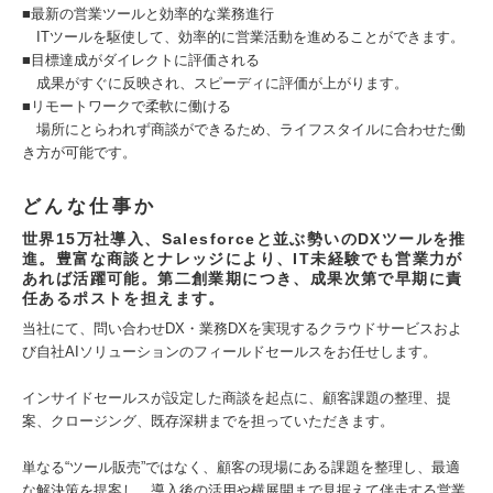
■最新の営業ツールと効率的な業務進行
ITツールを駆使して、効率的に営業活動を進めることができます。
■目標達成がダイレクトに評価される
成果がすぐに反映され、スピーディに評価が上がります。
■リモートワークで柔軟に働ける
場所にとらわれず商談ができるため、ライフスタイルに合わせた働
き方が可能です。
どんな仕事か
世界15万社導入、Salesforceと並ぶ勢いのDXツールを推
進。豊富な商談とナレッジにより、IT未経験でも営業力が
あれば活躍可能。第二創業期につき、成果次第で早期に責
任あるポストを担えます。
当社にて、問い合わせDX・業務DXを実現するクラウドサービスおよ
び自社AIソリューションのフィールドセールスをお任せします。
インサイドセールスが設定した商談を起点に、顧客課題の整理、提
案、クロージング、既存深耕までを担っていただきます。
単なる“ツール販売”ではなく、顧客の現場にある課題を整理し、最適
な解決策を提案し、導入後の活用や横展開まで見据えて伴走する営業