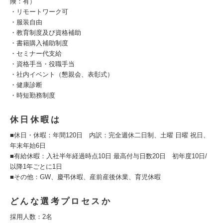
険：有）
・リモートワーク可
・服装自由
・教育制度及び資格補助
・書籍購入補助制度
・セミナー代支給
・資格手当・役職手当
・社内イベント（懇親会、表彰式）
・健康診断
・時短勤務制度
休日休暇は
■休日・休暇：年間120日 内訳：完全週休二日制、土曜 日曜 祝日、
年末年始6日
■有給休暇：入社半年経過時点10日 最高付与日数20日 初年度10日/
以降1年ごとに1日
■その他：GW、慶弔休暇、産前産後休業、育児休暇
どんな選考プロセスか
採用人数：2名