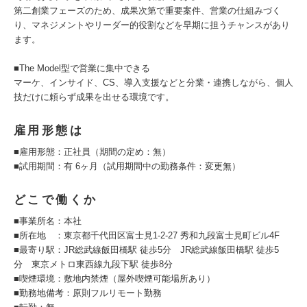
第二創業フェーズのため、成果次第で重要案件、営業の仕組みづく
り、マネジメントやリーダー的役割などを早期に担うチャンスがあり
ます。
■The Model型で営業に集中できる
マーケ、インサイド、CS、導入支援などと分業・連携しながら、個人
技だけに頼らず成果を出せる環境です。
雇用形態は
■雇用形態：正社員（期間の定め：無）
■試用期間：有 6ヶ月（試用期間中の勤務条件：変更無）
どこで働くか
■事業所名：本社
■所在地 ：東京都千代田区富士見1-2-27 秀和九段富士見町ビル4F
■最寄り駅：JR総武線飯田橋駅 徒歩5分 JR総武線飯田橋駅 徒歩5
分 東京メトロ東西線九段下駅 徒歩8分
■喫煙環境：敷地内禁煙（屋外喫煙可能場所あり）
■勤務地備考：原則フルリモート勤務