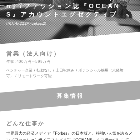
n』/ファッション誌『OCEAN
S』アカウントエグゼクティブ
求人No.DZEMI-Linkties2
営業（法人向け）
年収
400万円～599万円
ベンチャー企業
転勤なし
土日祝休み
ポテンシャル採用（未経験
可）
リモートワーク可能
募集情報
どんな仕事か
世界最大の経済メディア『Forbes』の日本版と、根強い人気を誇るメ
ンズファッションライフスタイル誌『OCEANS』をステージにして、