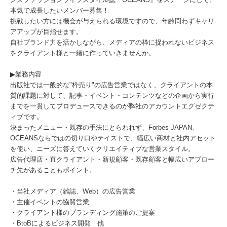
本気で成長したいメンバー募集！
挑戦したい方には機会が与えられる環境ですので、年齢問わずキャリ
アアップが目指せます。
自社ブランド力を活かしながら、メディアの枠に捉われないビジネス
をクライアント様と一緒に作っていきませんか。
▶︎業務内容
出版社では一般的な"枠売り"の広告営業ではなく、クライアントの本
質的課題に対して、記事・イベント・コンテンツなどの企画から実行
までを一貫してプロデュースできるのが弊社のアカウントエグゼクテ
ィブです。
決まったメニュー・既存の手法にとらわれず、Forbes JAPAN、
OCEANSならではの切り口やテイストで、幅広い商材と社内アセット
を使い、ニーズに答えていくクリエイティブな営業スタイル。
広告代理店・直クライアント・新規顧客・既存顧客と幅広いアプロー
チ先があることもポイント。
・当社メディア（雑誌、Web）の広告営業
・主催イベントの協賛営業
・クライアント様のブランディング施策のご提案
・BtoBによるビジネス開発 他