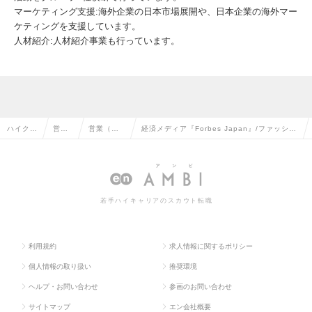
マーケティング支援:海外企業の日本市場展開や、日本企業の海外マー
ケティングを支援しています。
人材紹介:人材紹介事業も行っています。
ハイクラ
営業
営業（法
経済メディア『Forbes Japan』/ファッショ
ス求人T
系の
人向け）
ン誌『OCEANS』アカウントエグゼクティブ
OP
転職
の転職
の求人情報
若手ハイキャリアのスカウト転職
利用規約
求人情報に関するポリシー
個人情報の取り扱い
推奨環境
ヘルプ・お問い合わせ
参画のお問い合わせ
サイトマップ
エン会社概要