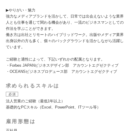
▶︎やりがい・魅力
強力なメディアブランドを活かして、日常では出会えないような業界
人とも仕事を通じて関わる機会があり、一流のビジネスマンとしての
作法を学ぶことができます。
働き方は出社とリモートのハイブリッドワーク。出版やメディア業界
出身以外の方も多く、個々のバックグラウンドを活かしながら活躍し
ています。
ご経験と適性によって、下記いずれかの配属となります。
・Forbes JAPANビジネスデザイン部 アカウントエグゼクティブ
・OCEANSビジネスプロデュース部 アカウントエグゼクティブ
求められるスキルは
必須
法人営業のご経験（最低1年以上）
基礎的なPCスキル（Excel、PowerPoint、ITツール等）
雇用形態は
正社員