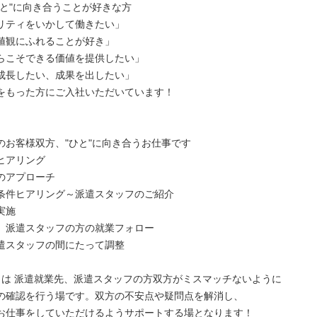
ひと"に向き合うことが好きな方
リティをいかして働きたい」
値観にふれることが好き」
らこそできる価値を提供したい」
成長したい、成果を出したい」
をもった方にご入社いただいています！
のお客様双方、"ひと"に向き合うお仕事です
ヒアリング
のアプローチ
条件ヒアリング～派遣スタッフのご紹介
実施
、派遣スタッフの方の就業フォロー
遣スタッフの間にたって調整
とは 派遣就業先、派遣スタッフの方双方がミスマッチないように
の確認を行う場です。双方の不安点や疑問点を解消し、
お仕事をしていただけるようサポートする場となります！