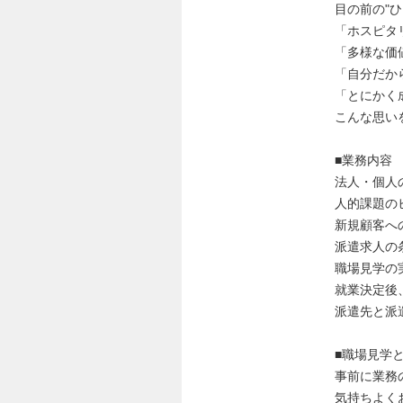
目の前の"
「ホスピタ
「多様な価
「自分だか
「とにかく
こんな思い
■業務内容
法人・個人
人的課題の
新規顧客へ
派遣求人の
職場見学の
就業決定後
派遣先と派
■職場見学
事前に業務
気持ちよく