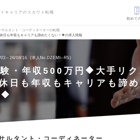
ハイキャリアのスカウト転職
初めて
ンサルタント・コーディネーターの転職
🔶休日も年収もキャリアも諦めたくない！🔶の求人情報
/03～26/08/16
求人No.DZEMI--RS
経験・年収500万円🔶大手リ
休日も年収もキャリアも諦
🔶
サルタント・コーディネーター