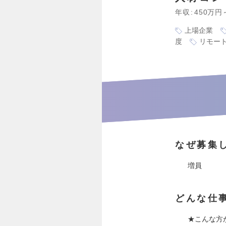
年収
450万円
上場企業
度
リモー
なぜ募集
増員
どんな仕
★こんな方