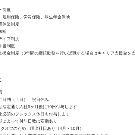
）
・制度
、雇用保険、労災保険、厚生年金保険
護休業制度
診断
ティブ制度
手当制度
支援金制度（3年間の継続勤務を行い退職する場合はキャリア支援金を
は
暇
二日制（土日）、祝日休み
は法定通り入社6ヶ月後に10日付与します
化必須のフレックス休日も付与します
によって付与日数は変動あり
ックオフのため土曜出社日あり（4月・10月）