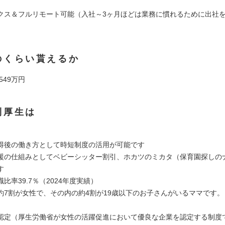
クス＆フルリモート可能（入社～3ヶ月ほどは業務に慣れるために出社
のくらい貰えるか
 549万円
利厚生は
得後の働き方として時短制度の活用が可能です
援の仕組みとしてベビーシッター割引、ホカツのミカタ（保育園探しの
す
比率39.7％（2024年度実績）
約7割が女性で、その内の約4割が19歳以下のお子さんがいるママです。（
認定（厚生労働省が女性の活躍促進において優良な企業を認定する制度