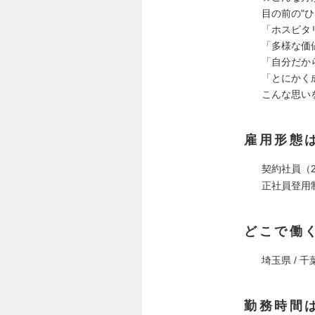
目の前の"
「ホスピタ
「多様な価
「自分だか
「とにかく
こんな思い
雇用形態
契約社員（
正社員登用
どこで働
埼玉県 / 千葉
勤務時間