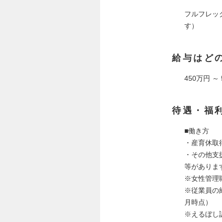
フルフレッ
す）
給与はど
450万円 ～
待遇・福
■働き方
・産育休取
・その他支
等がありま
※女性管理職
※従業員の
月時点）
※えるぼし