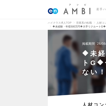
若手
ハイクラス求人TOP
営業系の転職
人材コ
🔶未経験・年収500万円🔶大手リクルートG
掲載期間
26/08
🔶未
トG
ない！
人材コン