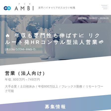
若手ハイキャリアのスカウト転職
掲載期間
26/08/07～26/08/20
🔥 年収も専門性も伸ばす📈 リク
ルート発HRコンサル型法人営業🌱
求人No.DZEMI--RMS-7
営業（法人向け）
年収
600万円～749万円
大手企業
土日祝休み
年収600万以上
フレックス勤務
リモートワー
ク可能
募集情報