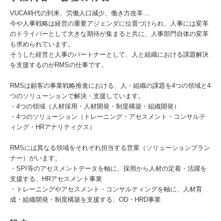
VUCA時代の到来、労働人口減少、働き方改革…
今や人事戦略は経営の重要アジェンダに位置づけられ、人事には変革
のドライバーとして大きな期待が集まると共に、人事部門自体の変革
も求められています。
そうした経営と人事のパートナーとして、人と組織における課題解決
を支援するのがRMSの仕事です。
RMSは顧客の事業戦略推進における、人・組織の課題を4つの領域と4
つのソリューションで解決・支援しています。
・4つの領域（人材採用・人材開発・制度構築・組織開発）
・4つのソリューション（トレーニング・アセスメント・コンサルテ
ィング・HRアナリティクス）
RMSには異なる領域をそれぞれ担当する営業（ソリューションプラン
ナー）がいます。
・SPI等のアセスメントデータを軸に、採用から人材の定着・活躍を
支援する、HRアセスメント事業
・トレーニングやアセスメント・コンサルティングを軸に、人材育
成・組織開発・制度構築を支援する、OD・HRD事業