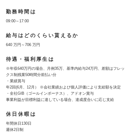
勤務時間は
09:00～17:00
給与はどのくらい貰えるか
640 万円～706 万円
待遇・福利厚生は
※年収640万円の場合、月例35万、基準内給与24万円、差額はフレッ
クス制残業50時間分前払い分
・業績賞与
年2回(6月、12月） ※会社業績および個人評価により支給額を決定
・全社GIB（ゴールインボーナス）、アドオン賞与
事業利益が目標利益に達している場合、達成度合いに応じ支給
休日休暇は
年間休日130日
週休2日制