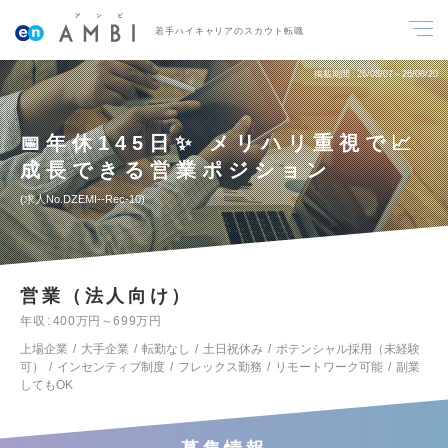
若手ハイキャリアのスカウト転職
掲載期間
26/08/07～26/08/20
📅年休145日✨ メリハリ重視で📈
成長できる営業ポジション
求人No.DZEMI--Rec-10
営業（法人向け）
年収
400万円～699万円
上場企業
大手企業
転勤なし
土日祝休み
ポテンシャル採用（未経験
可）
インセンティブ制度
フレックス勤務
リモートワーク可能
副業
してもOK