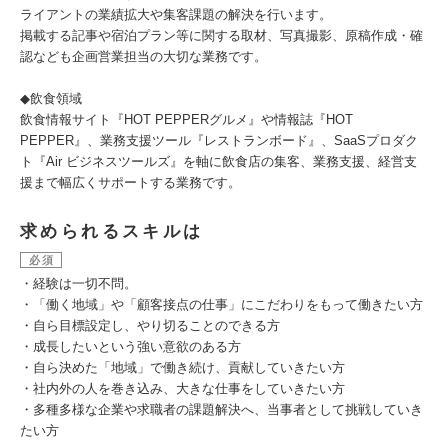
ライアントの業績拡大や集客課題の解決を行います。
掲載する記事や宿泊プラン等に関する取材、写真撮影、原稿作成・確
認なども企画営業担当の大切な業務です。
◆飲食領域
飲食情報サイト『HOT PEPPERグルメ』や情報誌『HOT
PEPPER』、業務支援ツール『レストランボード』、SaaSプロダク
ト『Air ビジネスツールズ』を軸に飲食店の集客、業務支援、経営支
援まで幅広くサポートする業務です。
求められるスキルは
必須
・経験は一切不問。
・「働く地域」や「顧客接点の仕事」にこだわりをもって働きたい方
・自ら目標設定し、やり切ることのできる方
・成長したいという強い意欲のある方
・自ら決めた「地域」で働き続け、貢献していきたい方
・社内外の人を巻き込み、大きな仕事をしていきたい方
・多種多様な企業や求職者の課題解決へ、当事者として挑戦していき
たい方