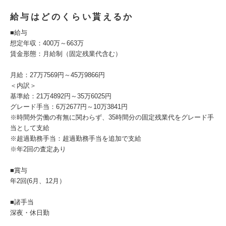
給与はどのくらい貰えるか
■給与
想定年収：400万～663万
賃金形態：月給制（固定残業代含む）
月給：27万7569円～45万9866円
＜内訳＞
基準給：21万4892円～35万6025円
グレード手当：6万2677円～10万3841円
※時間外労働の有無に関わらず、35時間分の固定残業代をグレード手
当として支給
※超過勤務手当：超過勤務手当を追加で支給
※年2回の査定あり
■賞与
年2回(6月、12月）
■諸手当
深夜・休日勤