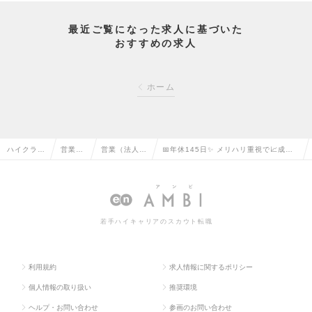
最近ご覧になった求人に基づいた
おすすめの求人
ホーム
ハイクラス
営業系
営業（法人向
📅年休145日✨ メリハリ重視で📈成長
求人TOP
の転職
け）の転職
できる営業ポジションの求人情報
若手ハイキャリアのスカウト転職
利用規約
求人情報に関するポリシー
個人情報の取り扱い
推奨環境
ヘルプ・お問い合わせ
参画のお問い合わせ