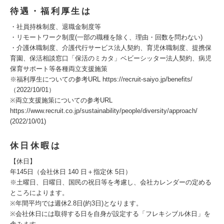
待遇・福利厚生は
・社員持株制度、退職金制度等
・リモートワーク制度(一部の職種を除く、理由・回数を問わない)
・介護休職制度、介護代行サービス法人契約、育児休職制度、提携保
育園、保活相談窓口「保活のミカタ」ベビーシッター法人契約、病児
保育サポート等各種両立支援施策
※福利厚生についての参考URL https://recruit-saiyo.jp/benefits/
（2022/10/01）
※両立支援施策についての参考URL
https://www.recruit.co.jp/sustainability/people/diversity/approach/
(2022/10/01)
休日休暇は
【休日】
年145日（会社休日 140 日＋指定休 5日）
※土曜日、日曜日、国民の祝日等を考慮し、会社カレンダーの定める
ところによります。
※年間平均では週休2.8日(約3日)となります。
※会社休日には取得する日を自身が設定する「フレキシブル休日」を