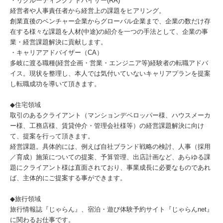
・リクルーティングアドバイザー(RA)
経営者や人事責任者から経営上の課題をヒアリング。
創業直後のベンチャー企業からグローバル企業まで、企業の数だけ存
在する様々な課題を人材(中途)の紹介を一つの手法として、企業の事
業・経営課題解決に貢献します。
・キャリアアドバイザー（CA）
多岐に渡る職種(経営企画・営業・エンジニア等)経験者の転職アドバ
イス。現状を整理し、本人では気付いていないキャリアプランを提案
し転職成功を導いて頂きます。
◆住宅領域
取引のあるクライアント（マンションデベロッパー様、ハウスメーカ
ー様、工務店様、賃貸仲介・管理会社様等）の経営課題解決に向け
て、提案を行って頂きます。
経営課題。具体的には、例えば自社ブランド戦略の検討、人事（採用
／育成）施策についての提案、予算管理、出店計画など、あらゆる課
題にクライアント様は直面されており、事業成長に必要なものであれ
ば、主体的にご提案する事ができます。
◆旅行領域
旅行情報誌『じゃらん』、宿泊・遊び体験予約サイト『じゃらんnet』
に関わるお仕事です。