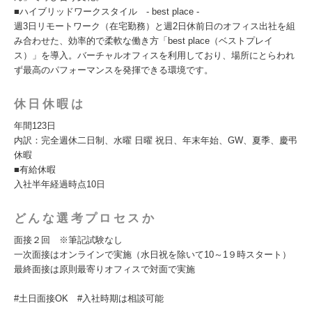
■ハイブリッドワークスタイル - best place -
週3日リモートワーク（在宅勤務）と週2日休前日のオフィス出社を組
み合わせた、効率的で柔軟な働き方「best place（ベストプレイ
ス）」を導入。バーチャルオフィスを利用しており、場所にとらわれ
ず最高のパフォーマンスを発揮できる環境です。
休日休暇は
年間123日
内訳：完全週休二日制、水曜 日曜 祝日、年末年始、GW、夏季、慶弔
休暇
■有給休暇
入社半年経過時点10日
どんな選考プロセスか
面接２回 ※筆記試験なし
一次面接はオンラインで実施（水日祝を除いて10～1９時スタート）
最終面接は原則最寄りオフィスで対面で実施
#土日面接OK #入社時期は相談可能