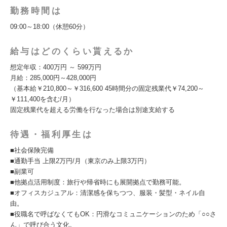
勤務時間は
09:00～18:00（休憩60分）
給与はどのくらい貰えるか
想定年収：400万円 ～ 599万円
月給：285,000円～428,000円
（基本給￥210,800～￥316,600 45時間分の固定残業代￥74,200～
￥111,400を含む/月）
固定残業代を超える労働を行なった場合は別途支給する
待遇・福利厚生は
■社会保険完備
■通勤手当 上限2万円/月（東京のみ上限3万円）
■副業可
■他拠点活用制度：旅行や帰省時にも展開拠点で勤務可能。
■オフィスカジュアル：清潔感を保ちつつ、服装・髪型・ネイル自
由。
■役職名で呼ばなくてもOK：円滑なコミュニケーションのため「○○さ
ん」で呼び合う文化。