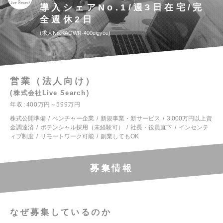
導入シェアNo.1/週3日在宅/完
全週休2日
求人No.KAOWR-400eigyou
営業（法人向け）
株式会社Live Search
年収
400万円～599万円
株式公開準備
ベンチャー企業
新規事業・新サービス
3,000万円以上資
金調達済
ポテンシャル採用（未経験可）
社長・役員直下
インセンテ
ィブ制度
リモートワーク可能
副業してもOK
募集情報
なぜ募集しているのか