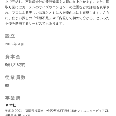
上で完結し、不動産会社の業務効率を大幅に向上させます。また、間
取り図にはカーテンのサイズやコンセントの位置などの詳細も表示さ
れ、プロによる美しい写真とともに入居率向上にも貢献します。さら
に、住まい探しの「情報不足」や「内覧して初めて分かる」といった
不便を解消するサービスでもあります。
設立
2016 年 9 月
資本金
5億1,218万円
従業員数
90
事業所
本社
〒810-0001 福岡県福岡市中央区天神3丁目6-16オフィスニューガイアCL
AIR天神 3Fフロア