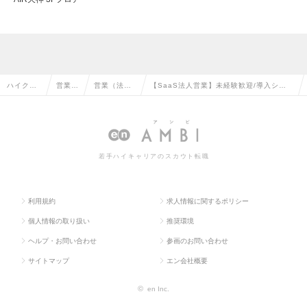
ハイクラ
営業系
営業（法人
【SaaS法人営業】未経験歓迎/導入シェ
ス求人TO
の転職
向け）の転
アNo.1/週3日在宅/完全週休2日の求人情
P
職
報
若手ハイキャリアのスカウト転職
利用規約
求人情報に関するポリシー
個人情報の取り扱い
推奨環境
ヘルプ・お問い合わせ
参画のお問い合わせ
サイトマップ
エン会社概要
©
en Inc.