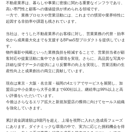
不動産業界は、暮らしや事業に密接に関わる重要なインフラであり、
高い専門性と顧客への価値提供が求められる領域です。
一方で、業務プロセスや営業活動には、これまでの慣習や業界特性に
起因する非効率や課題も残されています。
当社は、そうした不動産業界のお客様に対し、営業業務の代替・効率
化から成果最大化までを支援するBPaaS型プロダクトを提供していま
す。
物件撮影や掲載といった業務負担を軽減することで、営業担当者が顧
客対応や提案活動に集中できる環境を実現。さらに、高品質な写真や
詳細な採寸データの提供により反響率の向上を実現し、営業活動の生
産性向上と成果創出の両立に貢献しています。
現在は東京・大阪・名古屋・福岡の4エリアでサービスを展開し、加
盟店は中小企業から大手企業まで600社以上。継続率は99%以上と高
い評価をいただいています。
今後はさらなるエリア拡大と新規加盟店の獲得に向けてセールス組織
を強化していきます。
累計資金調達額は8億円を超え、上場を視野に入れた急成長フェーズ
にあります。ダイナミックな環境の中で、実力に応じた挑戦機会を得