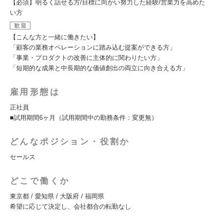
【必須】明るく話せる方/目標に向かい努力した経験/営業力を高めた
い方
歓迎
【こんな方と一緒に働きたい】
「顧客の業務オペレーションに踏み込む提案ができる方」
「事業・プロダクトの改善に主体的に関わりたい方」
「短期的な成果と中長期的な価値創出の両立に向き合える方」
雇用形態は
正社員
■試用期間6ヶ月（試用期間中の勤務条件：変更無）
どんなポジション・役割か
セールス
どこで働くか
東京都 / 愛知県 / 大阪府 / 福岡県
希望に応じて決定し、会社都合の転勤なし