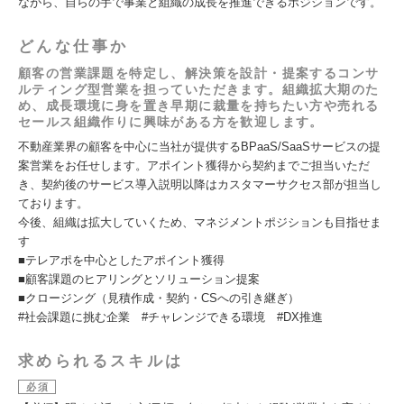
ながら、自らの手で事業と組織の成長を推進できるポジションです。
どんな仕事か
顧客の営業課題を特定し、解決策を設計・提案するコンサ
ルティング型営業を担っていただきます。組織拡大期のた
め、成長環境に身を置き早期に裁量を持ちたい方や売れる
セールス組織作りに興味がある方を歓迎します。
不動産業界の顧客を中心に当社が提供するBPaaS/SaaSサービスの提
案営業をお任せします。アポイント獲得から契約までご担当いただ
き、契約後のサービス導入説明以降はカスタマーサクセス部が担当し
ております。
今後、組織は拡大していくため、マネジメントポジションも目指せま
す
■テレアポを中心としたアポイント獲得
■顧客課題のヒアリングとソリューション提案
■クロージング（見積作成・契約・CSへの引き継ぎ）
#社会課題に挑む企業 #チャレンジできる環境 #DX推進
求められるスキルは
必須