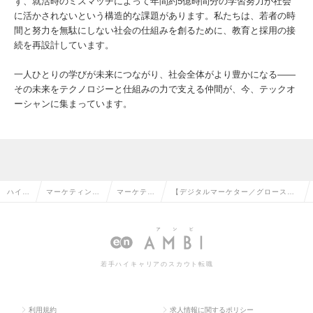
ず、就活時のミスマッチによって年間約5億時間分の学習努力が社会
に活かされないという構造的な課題があります。私たちは、若者の時
間と努力を無駄にしない社会の仕組みを創るために、教育と採用の接
続を再設計しています。
一人ひとりの学びが未来につながり、社会全体がより豊かになる——
その未来をテクノロジーと仕組みの力で支える仲間が、今、テックオ
ーシャンに集まっています。
ハイク
マーケティン
マーケティ
【デジタルマーケター／グロース】
ラス求
グ・販促企画・
ング・販促
プロダクトスケールフェーズを牽引
人TOP
商品開発系の転
企画の転職
するマーケターを募集！の求人情報
職
若手ハイキャリアのスカウト転職
利用規約
求人情報に関するポリシー