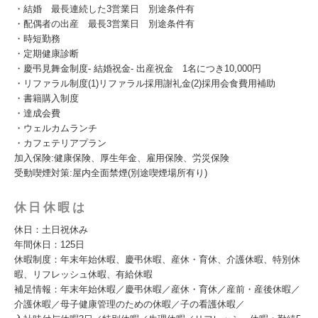
・結婚 最長連続した3営業日 別途条件有
・配偶者の出産 最長3営業日 別途条件有
・時短勤務
・定期健康診断
・慶弔見舞金制度- 結婚祝金- 出産祝金 1名につき10,000円
・リファラル制度(1)リファラル採用謝礼金(2)採用会食費用補助
・書籍購入制度
・達成会費
・ウェルカムランチ
・カフェテリアプラン
加入保険:健康保険、厚生年金、雇用保険、労災保険
受動喫煙対策:屋内全面禁煙(別途喫煙場所有り)
休日休暇は
休日：土日祝休み
年間休日：125日
休暇制度：年末年始休暇、慶弔休暇、産休・育休、介護休暇、特別休
暇、リフレッシュ休暇、有給休暇
補足情報：年末年始休暇／慶弔休暇／産休・育休／産前・産後休暇／
介護休暇／母子健康管理のための休暇／子の看護休暇／