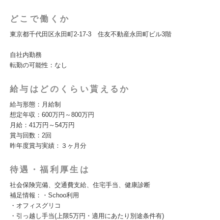
どこで働くか
東京都千代田区永田町2-17-3 住友不動産永田町ビル3階
自社内勤務
転勤の可能性：なし
給与はどのくらい貰えるか
給与形態：月給制
想定年収：600万円～800万円
月給：41万円～54万円
賞与回数：2回
昨年度賞与実績：３ヶ月分
待遇・福利厚生は
社会保険完備、交通費支給、住宅手当、健康診断
補足情報：・Schoo利用
・オフィスグリコ
・引っ越し手当(上限5万円・適用にあたり別途条件有)