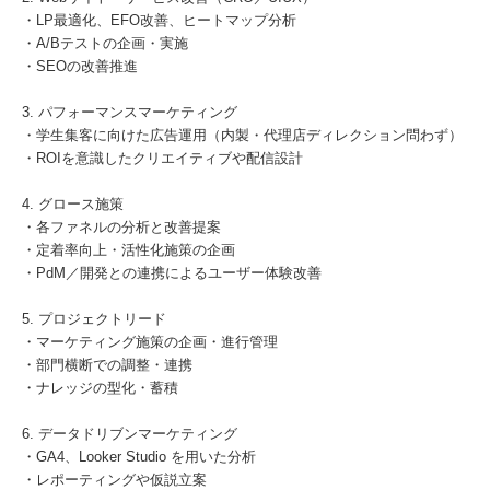
・LP最適化、EFO改善、ヒートマップ分析
・A/Bテストの企画・実施
・SEOの改善推進
3. パフォーマンスマーケティング
・学生集客に向けた広告運用（内製・代理店ディレクション問わず）
・ROIを意識したクリエイティブや配信設計
4. グロース施策
・各ファネルの分析と改善提案
・定着率向上・活性化施策の企画
・PdM／開発との連携によるユーザー体験改善
5. プロジェクトリード
・マーケティング施策の企画・進行管理
・部門横断での調整・連携
・ナレッジの型化・蓄積
6. データドリブンマーケティング
・GA4、Looker Studio を用いた分析
・レポーティングや仮説立案