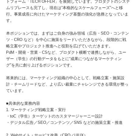
トフォーム「TECH OFFER」を展開しています。プロダクトのシステ
ムリプレースも完了し、現在は“本格的なスケールフェーズ”へと移
行。事業成長に向けたマーケティング基盤の強化が急務となっていま
す。
本ポジションでは、まずはご自身の強み領域（広告・SEO・コンテン
ツ・CRO など）を中心に施策をリードいただきながら、段階的に戦
略立案やプロジェクト推進へと役割を広げていただきます。
PdM・開発・営業・CSなど、プロダクト横断で連携しながら、ユー
ザー（学生）の行動データをもとに“成果につながるマーケティン
グ”を共に創り上げるポジションです。
将来的には、マーケティング組織の中心として、戦略立案・施策設
計・チームリードなど、より広い裁量にチャレンジできる環境が整っ
ています。
■具体的な業務内容
1. マーケティング戦略立案・実行
・toC（学生）ターゲットのカスタマージャーニー設計
・デジタル広告／SEO／コンテンツ／SNS などの施策立案・推進
2. Webサイト・サービス改善（CRO／UIUX）