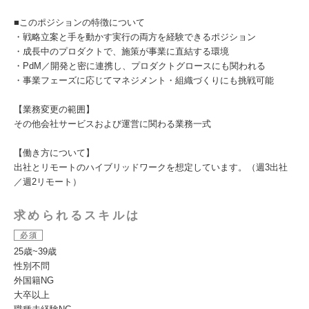
■このポジションの特徴について
・戦略立案と手を動かす実行の両方を経験できるポジション
・成長中のプロダクトで、施策が事業に直結する環境
・PdM／開発と密に連携し、プロダクトグロースにも関われる
・事業フェーズに応じてマネジメント・組織づくりにも挑戦可能
【業務変更の範囲】
その他会社サービスおよび運営に関わる業務一式
【働き方について】
出社とリモートのハイブリッドワークを想定しています。（週3出社
／週2リモート）
求められるスキルは
必須
25歳~39歳
性別不問
外国籍NG
大卒以上