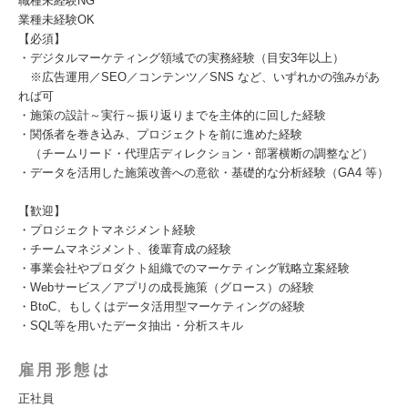
職種未経験NG
業種未経験OK
【必須】
・デジタルマーケティング領域での実務経験（目安3年以上）
※広告運用／SEO／コンテンツ／SNS など、いずれかの強みがあ
れば可
・施策の設計～実行～振り返りまでを主体的に回した経験
・関係者を巻き込み、プロジェクトを前に進めた経験
（チームリード・代理店ディレクション・部署横断の調整など）
・データを活用した施策改善への意欲・基礎的な分析経験（GA4 等）
【歓迎】
・プロジェクトマネジメント経験
・チームマネジメント、後輩育成の経験
・事業会社やプロダクト組織でのマーケティング戦略立案経験
・Webサービス／アプリの成長施策（グロース）の経験
・BtoC、もしくはデータ活用型マーケティングの経験
・SQL等を用いたデータ抽出・分析スキル
雇用形態は
正社員