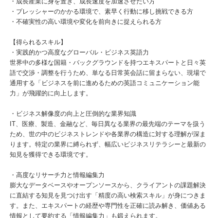
・成長産業に身を置き、成長速度を加速させたい方
・プレッシャーのかかる環境で、素早く行動に移し挑戦できる方
・不確実性の高い環境や変化を前向きに捉えられる方
【得られるスキル】
・実践的かつ高度なグローバル・ビジネス英語力
世界中の多様な国籍・バックグラウンドを持つエキスパートと日々英
語で交渉・調整を行うため、単なる日常英会話に留まらない、現場で
通用する「ビジネスを前に進めるための英語コミュニケーション能
力」が飛躍的に向上します。
・ビジネス解像度の向上と圧倒的な業界知識
IT、医療、製造、金融など、毎日異なる業界の最先端のテーマを扱う
ため、世の中のビジネストレンドや各業界の構造に対する理解が深ま
ります。特定の業界に縛られず、幅広いビジネスリテラシーと最新の
知見を獲得できる環境です。
・高度なリサーチ力と情報編集力
膨大なデータベースやオープンソースから、クライアントの課題解決
に直結する知見を見つけ出す「精度の高い検索スキル」が身につきま
す。また、エキスパートの経歴や専門性を正確に読み解き、価値ある
情報として要約する「情報編集力」も鍛えられます。