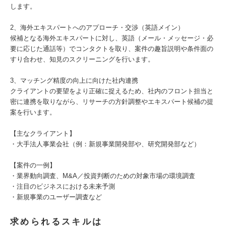
します。
2、海外エキスパートへのアプローチ・交渉（英語メイン）
候補となる海外エキスパートに対し、英語（メール・メッセージ・必
要に応じた通話等）でコンタクトを取り、案件の趣旨説明や条件面の
すり合わせ、知見のスクリーニングを行います。
3、マッチング精度の向上に向けた社内連携
クライアントの要望をより正確に捉えるため、社内のフロント担当と
密に連携を取りながら、リサーチの方針調整やエキスパート候補の提
案を行います。
【主なクライアント】
・大手法人事業会社（例：新規事業開発部や、研究開発部など）
【案件の一例】
・業界動向調査、M&A／投資判断のための対象市場の環境調査
・注目のビジネスにおける未来予測
・新規事業のユーザー調査など
求められるスキルは