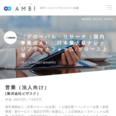
若手ハイキャリアのスカウト転職
掲載期間
26/07/29～26/08/11
〈グローバル・リサーチ（国内
事業法人）〉日本最大級ナレッ
ジプラットフォーム/グロース上
場
求人No.YBAQU-globalIND
営業（法人向け）
株式会社ビザスク
年収
450万円～749万円
海外展開あり（日系グローバル企業）
上場企業
ベンチャー企業
新規
事業・新サービス
英語力不問
転勤なし
土日祝休み
ポテンシャル採