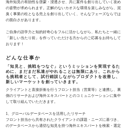
海外知見の有効性を啓蒙・浸透させ、共に案件を創り出していく攻め
の姿勢が求められます。正解のないカオスな環境を楽しみながら、泥
臭く事業の柱となる売上を創り出していく、そんなフェーズならでは
の面白さがあります。
ご自身の語学力と知的好奇心をフルに活かしながら、私たちと一緒に
「新しい当たり前」を作っていただける方からのご応募をお待ちして
おります！
どんな仕事か
「知見と、挑戦をつなぐ」というミッションを実現するた
めに、まだまだ私達がやれることは無限にあり、これから
も挑戦者として、試行錯誤しながらプロダクトを改善し、
新しいマーケットを創っていきます。
クライアントと直接折衝を行うフロント担当（営業等）と連携し、裏
側のリサーチおよび海外エキスパートとのコミュニケーションに集中
して取り組んでいただきます。
1、グローバルデータベースを活用したリサーチ
フロント担当から共有されたクライアントの課題・ニーズに基づき、
のデータベースから適切な知見を持つ海外エキスパートを検索・選定