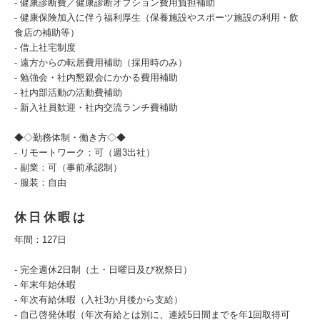
- 健康診断費／健康診断オプション費用負担補助
- 健康保険加入に伴う福利厚生（保養施設やスポーツ施設の利用・飲
食店の補助等）
- 借上社宅制度
- 遠方からの転居費用補助（採用時のみ）
- 勉強会・社内懇親会にかかる費用補助
- 社内部活動の活動費補助
- 新入社員歓迎・社内交流ランチ費補助
◆◇勤務体制・働き方◇◆
- リモートワーク：可（週3出社）
- 副業：可（事前承認制）
- 服装：自由
休日休暇は
年間：127日
- 完全週休2日制（土・日曜日及び祝祭日）
- 年末年始休暇
- 年次有給休暇（入社3か月後から支給）
- 自己啓発休暇（年次有給とは別に、連続5日間までを年1回取得可