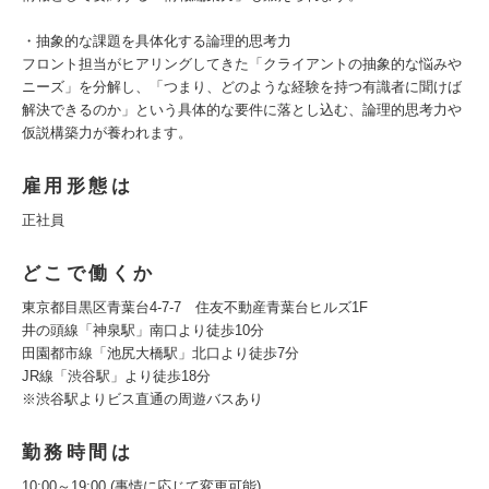
・抽象的な課題を具体化する論理的思考力
フロント担当がヒアリングしてきた「クライアントの抽象的な悩みや
ニーズ」を分解し、「つまり、どのような経験を持つ有識者に聞けば
解決できるのか」という具体的な要件に落とし込む、論理的思考力や
仮説構築力が養われます。
雇用形態は
正社員
どこで働くか
東京都目黒区青葉台4-7-7 住友不動産青葉台ヒルズ1F
井の頭線「神泉駅」南口より徒歩10分
田園都市線「池尻大橋駅」北口より徒歩7分
JR線「渋谷駅」より徒歩18分
※渋谷駅よりビス直通の周遊バスあり
勤務時間は
10:00～19:00 (事情に応じて変更可能)