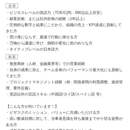
必須
・ビジネスレベルの英語力（TOEIC(R)：800点以上目安）
・顧客折衝、または社内折衝の経験（1年以上）
・圧倒的な数字と結果にこだわり、組織の売上・KPI達成に貢献して
きた方
・受け身にならず、最速で行動に移せる方
・万物から謙虚に学び、挑戦や変化に前のめりな方
・ネイティブレベルの日本語力
歓迎
・無形商材（人材、金融業界等）での営業経験
・自身の成果に加え、チーム全体のパフォーマンス最大化にも貢献し
てきた方
・プロジェクトマネジメント経験（例：関係者間の利害調整、進捗管
理、要件定義）
・英語以外の言語スキル（中国語/タイ語/スペイン語 等）
【こんな方が向いています！】
・ビザスクのミッション、バリューに共感いただける方
・高い数値目標に対して、当事者意識を持ち最後までやり切る姿勢が
ある方