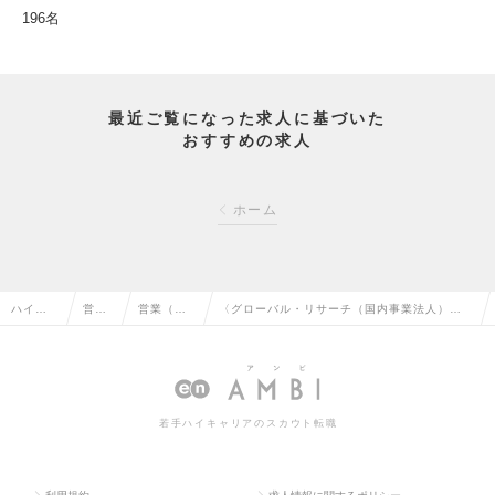
196名
最近ご覧になった求人に基づいた
おすすめの求人
ホーム
ハイク
営業
営業（法
〈グローバル・リサーチ（国内事業法人）〉
ラス求
系の
人向け）
日本最大級ナレッジプラットフォーム/グロー
人TOP
転職
の転職
ス上場の求人情報
若手ハイキャリアのスカウト転職