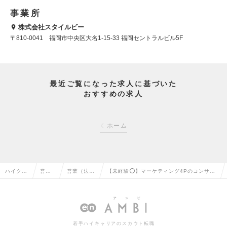
事業所
株式会社スタイルビー
〒810-0041 福岡市中央区大名1-15-33 福岡セントラルビル5F
最近ご覧になった求人に基づいた
おすすめの求人
ホーム
ハイクラ
営業
営業（法人
【未経験⭕️】マーケティング4Pのコンサル
ス求人T
系の
向け）の転
ティング営業｜拠点立ち上げメンバーの求
OP
転職
職
人情報
若手ハイキャリアのスカウト転職