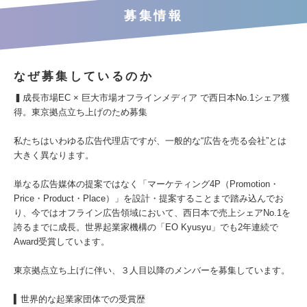
募集情報
なぜ募集しているのか
▍成長市場EC × 巨大市場オフラインメディア で西日本No.1シェア獲
得。東京拠点立ち上げのため募集
私たちはいわゆる広告代理店ですが、一般的な“広告を売る会社”とは
大きく異なります。
単なる広告媒体の提案ではなく「マーケティング4P（Promotion・
Price・Product・Place）」を設計・提案することまで踏み込んでお
り、今ではオフライン広告領域において、西日本で売上シェアNo.1を
誇るまでに成長。世界起業家機構の「EO Kyusyu」でも2年連続で
Award受賞しています。
東京拠点立ち上げに伴い、３人目以降のメンバーを募集しています。
▍世界的な起業家団体での受賞歴