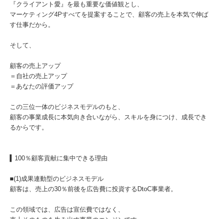
『クライアント愛』を最も重要な価値観とし、
マーケティング4Pすべてを提案することで、顧客の売上を本気で伸ば
す仕事だから。
そして、
顧客の売上アップ
＝自社の売上アップ
＝あなたの評価アップ
この三位一体のビジネスモデルのもと、
顧客の事業成長に本気向き合いながら、スキルを身につけ、成長でき
るからです。
▍100％顧客貢献に集中できる理由
■(1)成果連動型のビジネスモデル
顧客は、売上の30％前後を広告費に投資するDtoC事業者。
この領域では、広告は宣伝費ではなく、