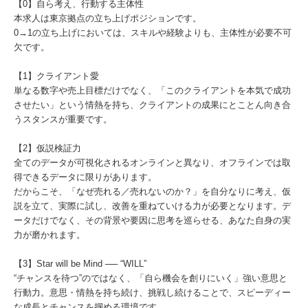
【0】自ら考え、行動する主体性
本求人は東京拠点の立ち上げポジションです。
0→1の立ち上げにおいては、スキルや経験よりも、主体性が必要不可
欠です。
【1】クライアント愛
単なる数字や売上目標だけでなく、「このクライアントを本気で成功
させたい」という情熱を持ち、クライアントの成果にとことん向き合
うスタンスが重要です。
【2】仮説検証力
全てのデータが可視化されるオンラインと異なり、オフラインでは取
得できるデータに限りがあります。
だからこそ、「なぜ売れる／売れないのか？」を自分なりに考え、仮
説を立て、実際に試し、改善を重ねていける力が必要となります。デ
ータだけでなく、その背景や要因に思考を巡らせる、あなた自身の実
力が磨かれます。
【3】Star will be Mind ── “WILL”
“チャンスを待つ”のではなく、「自ら機会を創りにいく」強い意思と
行動力。意思・情熱を持ち続け、挑戦し続けることで、スピーディー
な成長とチャンスを掴める環境です。