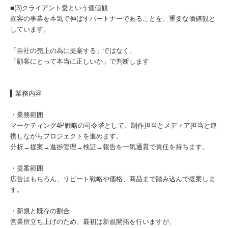
■(3)クライアント愛という価値観
顧客の事業を本気で伸ばすパートナーであることを、重要な価値観と
しています。
「自社の売上の為に提案する」ではなく、
「顧客にとって本当に正しいか」で判断します
▍業務内容
・業務範囲
マーケティング4P戦略の司令塔として、制作担当とメディア担当と連
携しながらプロジェクトを進めます。
分析→提案→進捗管理→検証→報告を一気通貫で責任を持ちます。
・提案範囲
広告はもちろん、リピート戦略や価格、商品まで踏み込んで提案しま
す。
・新規と既存の割合
営業所立ち上げのため、最初は新規開拓を行いますが、