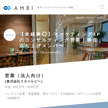
若手ハイキャリアのスカウト転職
掲載期間
26/07/29～26/08/11
【未経験⭕️】マーケティング4P
のコンサルティング営業｜拠点
立ち上げメンバー
求人No.ZYOQT-Tokyo-marke4P2
営業（法人向け）
株式会社スタイルビー
年収
400万円～599万円
ベンチャー企業
新規事業・新サービス
土日祝休み
ポテンシャル採用
（未経験可）