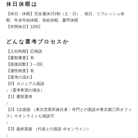
休日休暇は
【休日・休暇】完全週休2日制（土・日）、祝日、リフレッシュ休
暇、年末年始休暇、有給休暇、慶弔休暇
【年間休日】120日
どんな選考プロセスか
【入社時期】応相談
【書類審査】有
【面接回数】1～2回
【適性検査】有
【選考の流れ】
【0】カジュアル面談
↓（選考希望の場合）
【1】書類選考
↓
【2】1次面接 （東京営業所責任者：寺門との面談＠東京都三田オフィ
ス）※オンラインも相談可
↓
【3】最終面接 （代表との面談 ＠オンライン）
↓