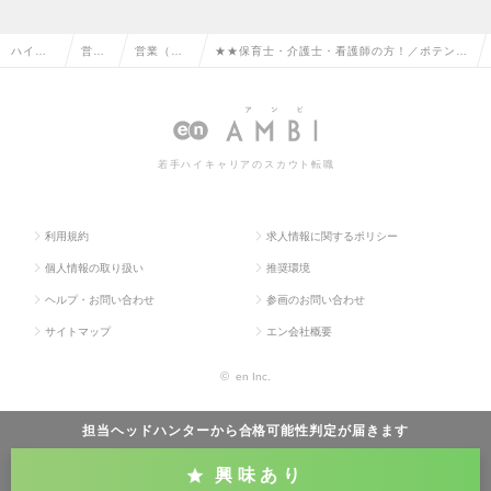
ハイク
営業
営業（個
★★保育士・介護士・看護師の方！／ポテンシ
ラス求
系の
人向け）
ャル採用で完全土日祝休み・リモート有の営業
人TOP
転職
の転職
職へ！の求人情報
若手ハイキャリアのスカウト転職
利用規約
求人情報に関するポリシー
個人情報の取り扱い
推奨環境
ヘルプ・お問い合わせ
参画のお問い合わせ
サイトマップ
エン会社概要
©
en Inc.
担当ヘッドハンターから
合格可能性判定
が届きます
興味あり