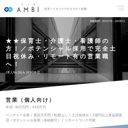
若手ハイキャリアのスカウト転職
掲載期間
26/07/29～26/08/11
★★保育士・介護士・看護師の
方！／ポテンシャル採用で完全土
日祝休み・リモート有の営業職
へ！
求人No.ISLA-163458-2
営業（個人向け）
年収
400万円～449万円
ベンチャー企業
英語力不問
転勤なし
土日祝休み
1億円以上資金調達
済
ポテンシャル採用（未経験可）
リモートワーク可能