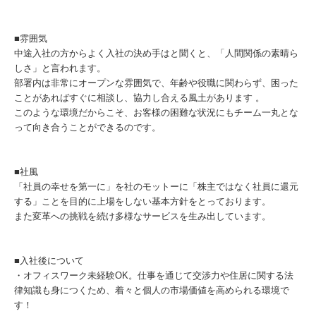
■雰囲気
中途入社の方からよく入社の決め手はと聞くと、「人間関係の素晴ら
しさ」と言われます。
部署内は非常にオープンな雰囲気で、年齢や役職に関わらず、困った
ことがあればすぐに相談し、協力し合える風土があります 。
このような環境だからこそ、お客様の困難な状況にもチーム一丸とな
って向き合うことができるのです。
■社風
「社員の幸せを第一に」を社のモットーに「株主ではなく社員に還元
する」ことを目的に上場をしない基本方針をとっております。
また変革への挑戦を続け多様なサービスを⽣み出しています。
■入社後について
・オフィスワーク未経験OK。仕事を通じて交渉力や住居に関する法
律知識も身につくため、着々と個人の市場価値を高められる環境で
す！