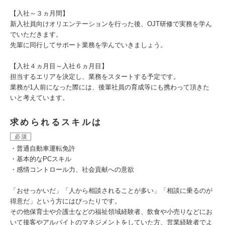
【入社～３ヵ月間】
新入社員向けオリエンテーションを行った後、OJT研修で実務を学ん
でいただきます。
先輩に同行してサポート業務を学んでいきましょう。
【入社４ヵ月目～入社６ヵ月目】
担当するエリアを決定し、業務をスタートする予定です。
業務が1人前になった際には、後輩社員の育成等にも携わって頂きた
いと考えています。
求められるスキルは
必須
・普通自動車運転免許
・基本的なPCスキル
・感情コントロール力、社会貢献への意欲
「おせっかいだ」「人から相談されることが多い」「相談に乗るのが
得意だ」という方にはぴったりです。
その他保育士や介護士などの福祉領域経験者、飲食や小売りなどにお
いて接客やアルバイトのマネジメントをしていた方、営業経験者でよ