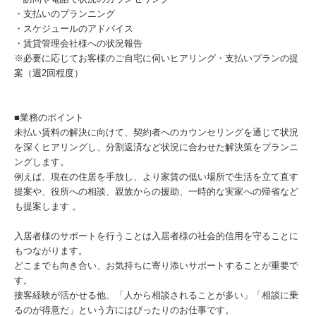
・支払いのプランニング
・スケジュールのアドバイス
・賃貸管理会社様への状況報告
※必要に応じてお客様のご自宅に伺いヒアリング・支払いプランの提
案（週2回程度）
■業務のポイント
未払い賃料の解決に向けて、契約者へのカウンセリングを通じて状況
を深くヒアリングし、分割返済など状況に合わせた解決策をプランニ
ングします。
例えば、現在の住居を手放し、より家賃の低い場所で⽣活を立て直す
提案や、役所への相談、親族からの援助、一時的な実家への帰省など
も提案します 。
入居者様のサポートを行うことは入居者様の社会的信用を守ることに
もつながります。
どこまでも向き合い、お気持ちに寄り添いサポートすることが重要で
す。
接客経験が活かせる他、「人から相談されることが多い」「相談に乗
るのが得意だ」という方にはぴったりのお仕事です。