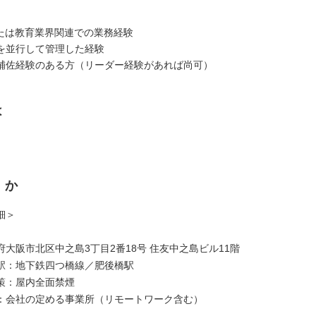
または教育業界関連での業務経験
を並行して管理した経験
補佐経験のある方（リーダー経験があれば尚可）
は
くか
細＞
大阪市北区中之島3丁目2番18号 住友中之島ビル11階
駅：地下鉄四つ橋線／肥後橋駅
策：屋内全面禁煙
：会社の定める事業所（リモートワーク含む）