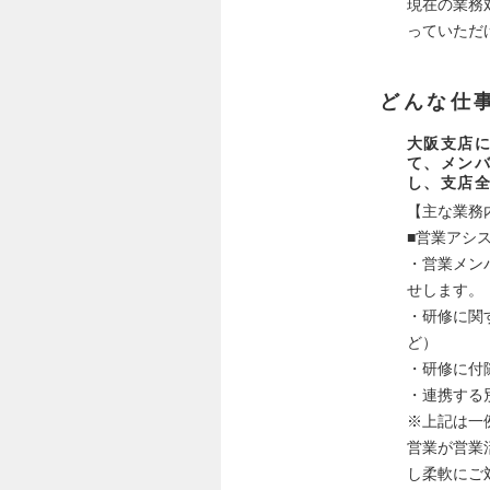
現在の業務
っていただ
どんな仕
大阪支店
て、メン
し、支店
【主な業務
■営業アシ
・営業メン
せします。
・研修に関
ど）
・研修に付
・連携する
※上記は一
営業が営業
し柔軟にご