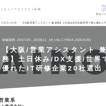
ハイキャリアのスカウト転職
初めて
、営業系の転職
【大阪/営業アシスタント 兼 総務】土日休み/DX支援/世界で最も優れたI
掲載期間
26/07/29～26/08/11
求人No.CYMOA-2026/3/25
【大阪/営業アシスタント 兼
務】土日休み/DX支援/世界
優れたIT研修企業20社選出
営業系