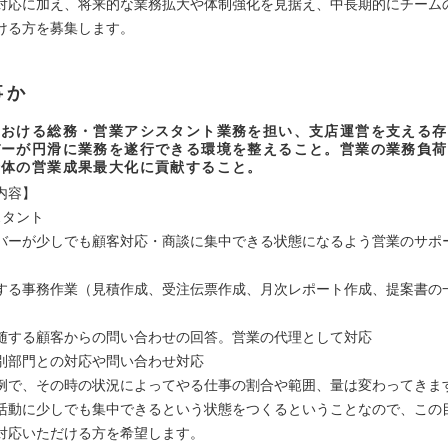
対応に加え、将来的な業務拡大や体制強化を見据え、中長期的にチーム
ける方を募集します。
事か
における総務・営業アシスタント業務を担い、支店運営を支える存
バーが円滑に業務を遂行できる環境を整えること。営業の業務負荷
全体の営業成果最大化に貢献すること。
内容】
スタント
バーが少しでも顧客対応・商談に集中できる状態になるよう営業のサポ
する事務作業（見積作成、受注伝票作成、月次レポート作成、提案書の
随する顧客からの問い合わせの回答。営業の代理として対応
別部門との対応や問い合わせ対応
例で、その時の状況によってやる仕事の割合や範囲、量は変わってきま
活動に少しでも集中できるという状態をつくるということなので、この
対応いただける方を希望します。