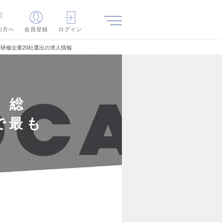
の方へ
会員登録
ログイン
T研修企業20社選出の求人情報
 総
で最も