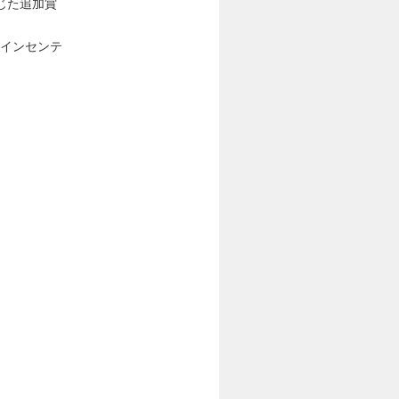
じた追加賞
給インセンテ