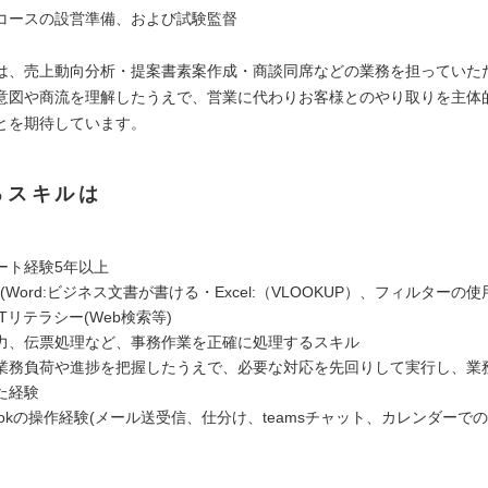
コースの設営準備、および試験監督
は、売上動向分析・提案書素案作成・商談同席などの業務を担っていた
意図や商流を理解したうえで、営業に代わりお客様とのやり取りを主体
とを期待しています。
るスキルは
ート経験5年以上
(Word:ビジネス文書が書ける・Excel:（VLOOKUP）、フィルターの使
Tリテラシー(Web検索等)
力、伝票処理など、事務作業を正確に処理するスキル
業務負荷や進捗を把握したうえで、必要な対応を先回りして実行し、業
た経験
tlookの操作経験(メール送受信、仕分け、teamsチャット、カレンダーで