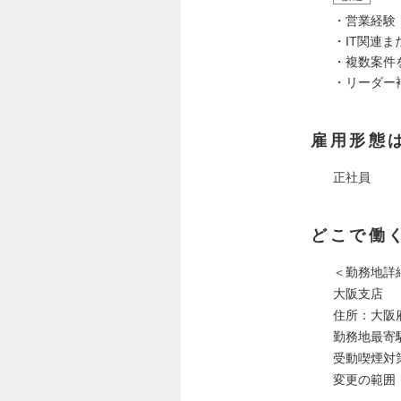
・営業経験
・IT関連
・複数案件
・リーダー
雇用形態
正社員
どこで働
＜勤務地詳
大阪支店
住所：大阪府
勤務地最寄
受動喫煙対
変更の範囲