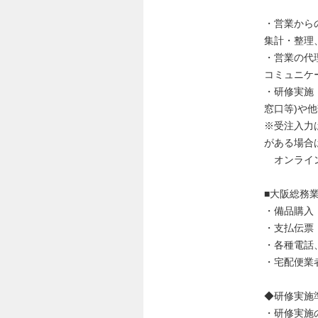
・営業から
集計・整理
・営業の代
コミュニケ
・研修実施
窓口等)や
※受注入力
がある場合
オンライン
■大阪総務
・備品購入
・支払伝票
・各種電話
・宅配便業
◆研修実施
・研修実施