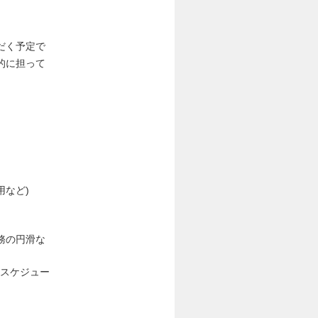
だく予定で
的に担って
用など)
務の円滑な
のスケジュー