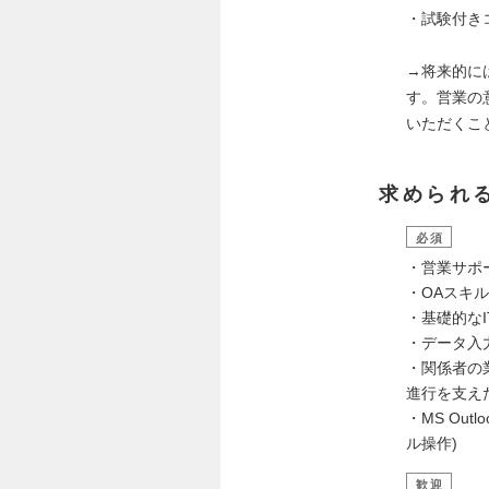
・試験付き
→将来的に
す。営業の
いただくこ
求められ
必須
・営業サポ
・OAスキル
・基礎的なI
・データ入
・関係者の
進行を支え
・MS Ou
ル操作)
歓迎