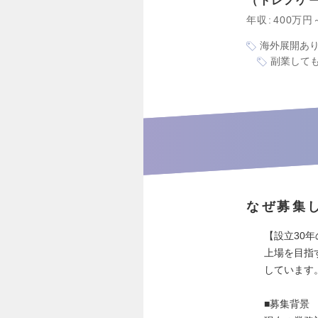
トレノケ
年収
400万円
海外展開あ
副業しても
なぜ募集
【設立30
上場を目指
しています
■募集背景