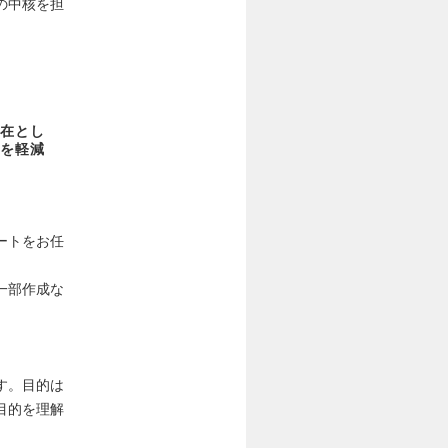
の中核を担
在とし
を軽減
ートをお任
一部作成な
す。目的は
目的を理解