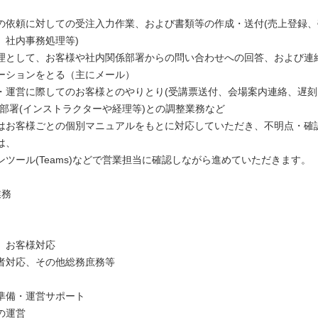
の依頼に対しての受注入力作業、および書類等の作成・送付(売上登録
、社内事務処理等)
理として、お客様や社内関係部署からの問い合わせへの回答、および連
ーションをとる（主にメール）
・運営に際してのお客様とのやりとり(受講票送付、会場案内連絡、遅
他部署(インストラクターや経理等)との調整業務など
はお客様ごとの個別マニュアルをもとに対応していただき、不明点・確
は、
ツール(Teams)などで営業担当に確認しながら進めていただきます。
業務
、お客様対応
者対応、その他総務庶務等
準備・運営サポート
の運営