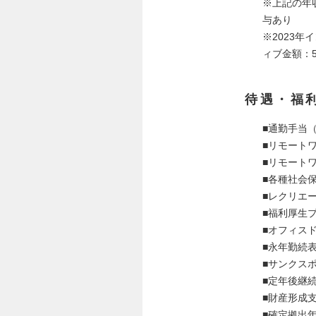
※上記の年
与あり
※2023
ィブ金額：5
待遇・福
■通勤手当
■リモート
■リモート
■各種社会
■レクリエ
■福利厚生
■オフィス
■永年勤続表
■サンクス
■定年後継
■財産形成
■確定拠出