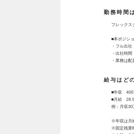
勤務時間
フレックスタ
■本ポジシ
・フル出社
・出社時間：
・業務は配
給与はど
■年収 400
■月給 28
例：月収30
※年収は月
※固定残業