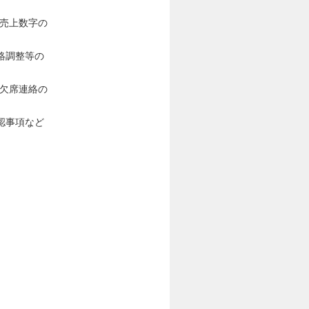
、売上数字の
絡調整等の
刻欠席連絡の
認事項など