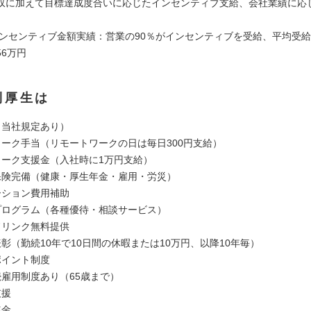
収に加えて目標達成度合いに応じたインセンティブ支給、会社業績に応
年インセンティブ金額実績：営業の90％がインセンティブを受給、平均受
6万円
利厚生は
（当社規定あり）
ワーク手当（リモートワークの日は毎日300円支給）
ワーク支援金（入社時に1万円支給）
保険完備（健康・厚生年金・雇用・労災）
ーション費用補助
プログラム（各種優待・相談サービス）
ドリンク無料提供
彰（勤続10年で10日間の休暇または10万円、以降10年毎）
ポイント制度
続雇用制度あり（65歳まで）
支援
年金