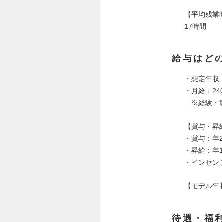
【平均残業
17時間
給与はど
・想定年収：
・月給：240
※経験・能
【賞与・昇
・賞与：年
・昇給：年
・インセン
【モデル年
待遇・福