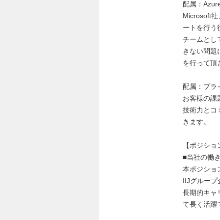
配属：Azu
Microso
ートを行う
チームとし
きない問題に
を行って頂
配属：プラ
お客様の課
技術力とコ
きます。
【ポジショ
■当社の働
本ポジション
IIJグル
長期的キャ
て長く活躍