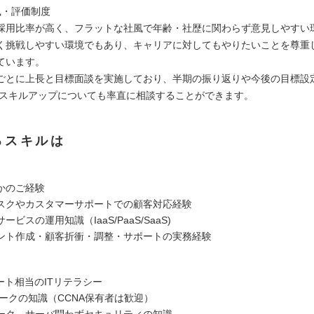
風・評価制度
採用比率が高く、フラットな社風で年齢・社歴に関わらず意見しやすい
く挑戦しやすい環境でもあり、キャリアに対してもやりたいことを尊重
ています。
ごとに上長と目標面談を実施しており、半期の振り返りや今後の目標設
/スキルアップについても率直に相談することができます。
るスキルは
かのご経験
スクやカスタマーサポートでの顧客対応経験
ビスの運用知識（IaaS/PaaS/SaaS)
ント作成・顧客折衝・調整・サポートの実務経験
ート相当のITリテラシー
ワークの知識（CCNA保有者は歓迎）