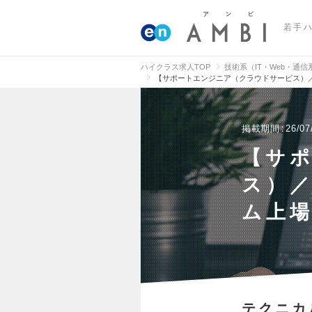
若手
ハイクラス求人TOP
技術系（IT・Web・通
【サポートエンジニア（クラウドサービス）
掲載期間
26/07
【サ
ス）
ム上
テクニカ