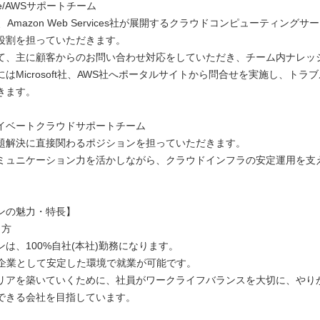
re/AWSサポートチーム
ft社、Amazon Web Services社が展開するクラウドコンピューティング
役割を担っていただきます。
て、主に顧客からのお問い合わせ対応をしていただき、チーム内ナレッ
はMicrosoft社、AWS社へポータルサイトから問合せを実施し、トラ
きます。
イベートクラウドサポートチーム
題解決に直接関わるポジションを担っていただきます。
ミュニケーション力を活かしながら、クラウドインフラの安定運用を支
ンの魅力・特長】
き方
は、100%自社(本社)勤務になります。
ープ企業として安定した環境で就業が可能です。
リアを築いていくために、社員がワークライフバランスを大切に、やり
できる会社を目指しています。