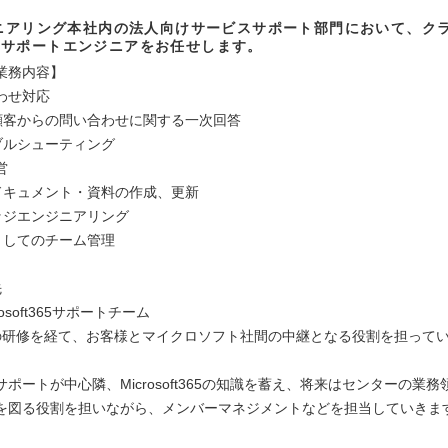
ジニアリング本社内の法人向けサービスサポート部門において、ク
るサポートエンジニアをお任せします。
業務内容】
わせ対応
客からの問い合わせに関する一次回答
ルシューティング
営
キュメント・資料の作成、更新
ジエンジニアリング
ーとしてのチーム管理
先
rosoft365サポートチーム
の研修を経て、お客様とマイクロソフト社間の中継となる役割を担って
ポートが中心隣、Microsoft365の知識を蓄え、将来はセンターの業
を図る役割を担いながら、メンバーマネジメントなどを担当していきま