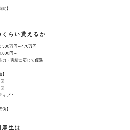
時間】
のくらい貰えるか
380万円～470万円
,000円～
力・実績に応じて優遇
給】
2回
1回
ティブ：
収例】
利厚生は