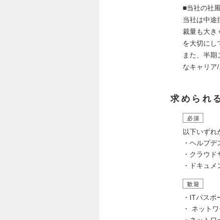
■当社の社
当社は中途
裁量も大き
を大切にし
また、半期
なキャリア
求められ
必須
以下いずれ
・ヘルプデ
・クラウドサー
・ドキュメ
歓迎
・ITパスポ
・ ネット