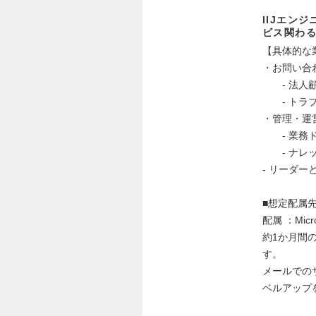
IIJエン
ビス関わ
【具体的な
・お問い合
- 法人顧
- トラブ
・管理・運
- 業務ド
- ナレッ
- リーダ
■想定配属
配属 ：Mic
約1か月間
す。
メールでのサ
ベルアップ