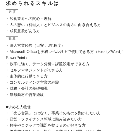
求められるスキルは
必須
・飲食業界への関心・理解
・人の想い（料理人）とビジネスの両方に向き合える方
・成長意欲がある方
歓迎
・法人営業経験（目安：3年程度）
・Microsoft Officeを実務レベル以上で使用できる方（Excel／Word／
PowerPoint）
・数字に強く、データ分析～課題設定ができる方
・セルフマネジメントができる方
・主体的に行動できる方
・コンサルティング営業の経験
・財務・会計の基礎知識
・無形商材の営業経験
■求める人物像
・「売る営業」ではなく、事業そのものを動かしたい方
・経営・ファイナンス領域に踏み込みたい方
・数字やロジックで課題を捉えるのが好きな方