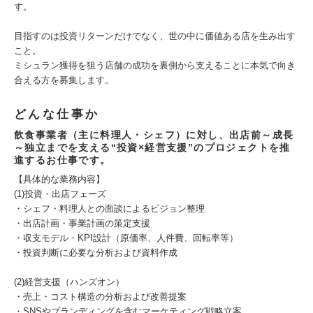
す。
目指すのは投資リターンだけでなく、世の中に価値ある店を生み出す
こと。
ミシュラン獲得を狙う店舗の成功を裏側から支えることに本気で向き
合える方を募集します。
どんな仕事か
飲食事業者（主に料理人・シェフ）に対し、出店前～成長
～独立までを支える“投資×経営支援”のプロジェクトを推
進するお仕事です。
【具体的な業務内容】
(1)投資・出店フェーズ
・シェフ・料理人との面談によるビジョン整理
・出店計画・事業計画の策定支援
・収支モデル・KPI設計（原価率、人件費、回転率等）
・投資判断に必要な分析および資料作成
(2)経営支援（ハンズオン）
・売上・コスト構造の分析および改善提案
・SNSやブランディングを含むマーケティング戦略立案