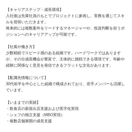
【キャリアステップ・成長環境】
入社後は先輩社員のもとでプロジェクトに参画し、実務を通じてスキ
ルを習得いただきます。
将来的には複数案件をリードするマネージャーや、投資判断を担うポ
ジションへのキャリアアップが可能です。
【社風や働き方】
少数精鋭でスピード感のある組織です。ハードワークではあります
が、その分成長機会が豊富で、主体的に挑戦できる環境です。年齢や
経験に関係なく意見を発信できるフラットな文化があります。
【配属先情報について】
30代前半を中心とした組織で構成されており、若手メンバーも活躍し
ています。
【いままでの実績】
・飲食店の新規出店支援および黒字化実現
・シェフの独立支援（MBO実現）
・複数店舗展開の成長支援