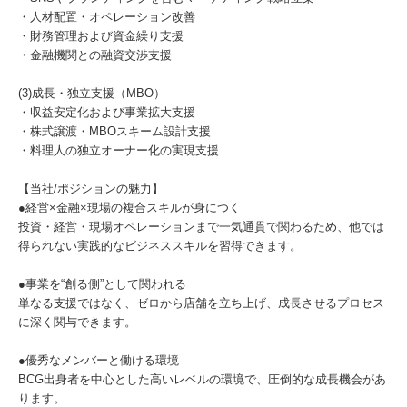
・人材配置・オペレーション改善
・財務管理および資金繰り支援
・金融機関との融資交渉支援
(3)成長・独立支援（MBO）
・収益安定化および事業拡大支援
・株式譲渡・MBOスキーム設計支援
・料理人の独立オーナー化の実現支援
【当社/ポジションの魅力】
●経営×金融×現場の複合スキルが身につく
投資・経営・現場オペレーションまで一気通貫で関わるため、他では
得られない実践的なビジネススキルを習得できます。
●事業を“創る側”として関われる
単なる支援ではなく、ゼロから店舗を立ち上げ、成長させるプロセス
に深く関与できます。
●優秀なメンバーと働ける環境
BCG出身者を中心とした高いレベルの環境で、圧倒的な成長機会があ
ります。