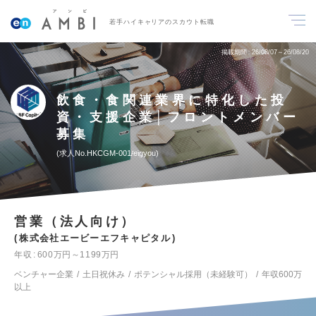
若手ハイキャリアのスカウト転職
掲載期間
26/08/07～26/08/20
飲食・食関連業界に特化した投
資・支援企業│フロントメンバー
募集
求人No.HKCGM-001/eigyou
営業（法人向け）
株式会社エービーエフキャピタル
年収
600万円～1199万円
ベンチャー企業
土日祝休み
ポテンシャル採用（未経験可）
年収600万
以上