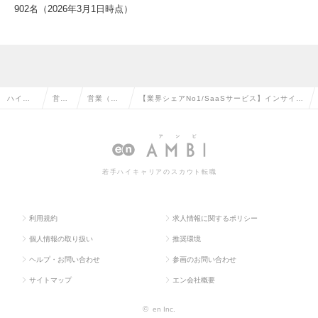
902名（2026年3月1日時点）
ハイク
営業
営業（法
【業界シェアNo1/SaaSサービス】インサイド
ラス求
系の
人向け）
セールス/フレックスタイム導入/リモートワー
人TOP
転職
の転職
ク可！の求人情報
若手ハイキャリアのスカウト転職
利用規約
求人情報に関するポリシー
個人情報の取り扱い
推奨環境
ヘルプ・お問い合わせ
参画のお問い合わせ
サイトマップ
エン会社概要
©
en Inc.