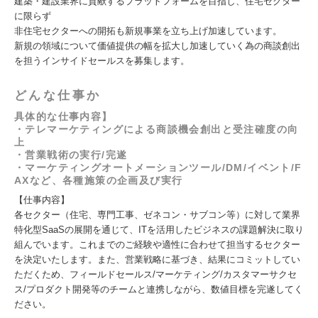
建築・建設業界に貢献するプラットフォームを目指し、住宅セクター
に限らず
非住宅セクターへの開拓も新規事業を立ち上げ加速しています。
新規の領域について価値提供の幅を拡大し加速していく為の商談創出
を担うインサイドセールスを募集します。
どんな仕事か
具体的な仕事内容】
・テレマーケティングによる商談機会創出と受注確度の向
上
・営業戦術の実行/完遂
・マーケティングオートメーションツール/DM/イベント/F
AXなど、各種施策の企画及び実行
【仕事内容】
各セクター（住宅、専門工事、ゼネコン・サブコン等）に対して業界
特化型SaaSの展開を通じて、ITを活用したビジネスの課題解決に取り
組んでいます。これまでのご経験や適性に合わせて担当するセクター
を決定いたします。また、営業戦略に基づき、結果にコミットしてい
ただくため、フィールドセールス/マーケティング/カスタマーサクセ
ス/プロダクト開発等のチームと連携しながら、数値目標を完遂してく
ださい。