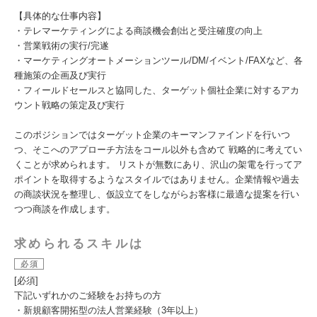
【具体的な仕事内容】
・テレマーケティングによる商談機会創出と受注確度の向上
・営業戦術の実行/完遂
・マーケティングオートメーションツール/DM/イベント/FAXなど、各
種施策の企画及び実行
・フィールドセールスと協同した、ターゲット個社企業に対するアカ
ウント戦略の策定及び実行
このポジションではターゲット企業のキーマンファインドを行いつ
つ、そこへのアプローチ方法をコール以外も含めて 戦略的に考えてい
くことが求められます。 リストが無数にあり、沢山の架電を行ってア
ポイントを取得するようなスタイルではありません。企業情報や過去
の商談状況を整理し、仮設立てをしながらお客様に最適な提案を行い
つつ商談を作成します。
求められるスキルは
必須
[必須]
下記いずれかのご経験をお持ちの方
・新規顧客開拓型の法人営業経験（3年以上）