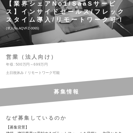
【業界シェアNo1/SaaSサービ
ス】インサイドセールス/フレック
スタイム導入/リモートワーク可！
求人No.AQVFZ-0065
営業（法人向け）
年収
500万円～699万円
土日祝休み
リモートワーク可能
募集情報
なぜ募集しているのか
【募集背景】