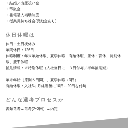
・結婚／出産祝い金
・弔慰金
・書籍購入補助制度
・従業員持ち株会(奨励金あり)
休日休暇は
休日：土日祝休み
年間休日：126日
休暇制度：年末年始休暇、夏季休暇、有給休暇、産休・育休、特別休
暇、慶弔休暇
補足情報：※特別休暇（入社当日に、３日付与／半年後消滅）
年末年始（原則５日間）、夏季休暇（3日）
有給休暇：入社6ヶ月経過後に10日～20日を付与
どんな選考プロセスか
書類選考→選考(2~3回）→内定