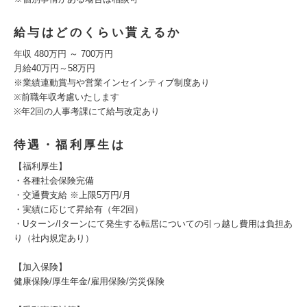
給与はどのくらい貰えるか
年収 480万円 ～ 700万円
月給40万円～58万円
※業績連動賞与や営業インセインティブ制度あり
※前職年収考慮いたします
※年2回の人事考課にて給与改定あり
待遇・福利厚生は
【福利厚生】
・各種社会保険完備
・交通費支給 ※上限5万円/月
・実績に応じて昇給有（年2回）
・Uターン/Iターンにて発生する転居についての引っ越し費用は負担あ
り（社内規定あり）
【加入保険】
健康保険/厚生年金/雇用保険/労災保険