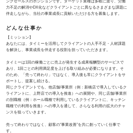
ングセールスのポジションです。ターゲット業種は多岐に渡り、労働
力不足の解消やDX化などクライアントごとに異なるさまざまな課題に
伴走しながら、当社の事業成長に貢献いただける方を募集します。
どんな仕事か
【ミッション】
あなたには、タイミーを活用してクライアントの人手不足・人材課題
を解決し、事業成長を伴走する役割を担っていただきます。
タイミーは1回の稼働ごとに売上が発生する成果報酬型のサービスで
あり、1回ごとの利用満足度を上げる取り組みが必要になります。そ
のため、「売って終わり」ではなく、導入後も常にクライアントをサ
ポートし、提案し続ける。
同じクライアントでも、他店舗/事業所（例：新橋店で導入しているク
ライアントに、上野店での導入を推進）への展開や、同じ店舗/事業所
の別職種（例：ホール職種で利用しているクライアントに、キッチン
職種での利用を推進）への導入を通して、さらなる利用の拡大のチャ
ンスを狙っていきます。
売って終わりではなく、顧客の“事業改善”を共に創っていく仕事で
す。