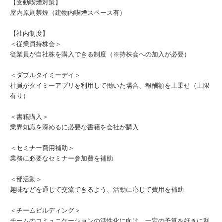
【受動喫煙対策】
屋内原則禁煙（建物内喫煙スペース有）
【社内制度】
＜従業員持株会＞
従業員が自社株を購入できる制度（※持株会への加入が必要）
＜ダブルタイミーデイ＞
社員がタイミーアプリを利用して働いた場合、報酬額を上乗せ（上限
有り）
＜書籍購入＞
業界知識を深めるに必要な書籍を会社が購入
＜セミナー費用補助＞
業務に必要なセミナー参加費を補助
＜部活動＞
趣味などを通じて交流できるよう、活動に応じて費用を補助
＜チームビルディング＞
チームのコミュニケーションの活性化に向け、一定の予算を好きに利