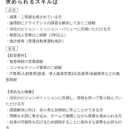
求められるスキルは
必須
・成果・ご実績を残されている方
・論理的にクライアントの課題を解決してきたご経験
・当社のビジョン・ミッション・バリューに共感いただける方
・無形法人営業のご経験（2年以上）
・免許保有（普通自動車運転免許）
歓迎
【歓迎要件】
・無形商材の営業経験
・コンサルティング業界のご経験
・IT業界/人材業界(派遣、求人媒体営業)/広告業界/金融業界などの無
形商材
【求める人物像】
・当社のビジョンやミッションに共感し、情熱を持って取り組んでい
ただける方
・課題解決に向け、自ら考え自律的に学ぶことができる方
・周囲を大胆に巻き込み、チームで連携しながら業務を進められる方
・自身の可能性を広げるため挑戦することに前向きな姿勢をお持ちの
方