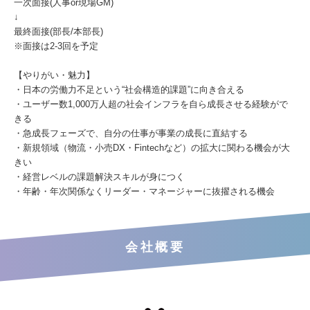
一次面接(人事or現場GM)
↓
最終面接(部長/本部長)
※面接は2-3回を予定
【やりがい・魅力】
・日本の労働力不足という“社会構造的課題”に向き合える
・ユーザー数1,000万人超の社会インフラを自ら成長させる経験がで
きる
・急成長フェーズで、自分の仕事が事業の成長に直結する
・新規領域（物流・小売DX・Fintechなど）の拡大に関わる機会が大
きい
・経営レベルの課題解決スキルが身につく
・年齢・年次関係なくリーダー・マネージャーに抜擢される機会
会社概要