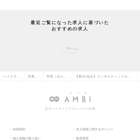
最近ご覧になった求人に基づいた
おすすめの求人
ホーム
ハイクラス
営業系
営業（法人向
【東北/仙台】コンサルティングセー
求人TOP
の転職
け）の転職
ルス/リーダー候補の求人情報
若手ハイキャリアのスカウト転職
利用規約
求人情報に関するポリシー
個人情報の取り扱い
推奨環境