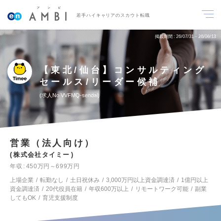
若手ハイキャリアのスカウト転職
掲載期間
26/07/31～26/08/13
【東北/仙台】コンサルティング
セールス/リーダー候補
求人No.VVFMQ-sendai
営業（法人向け）
株式会社タイミー
年収
450万円～699万円
上場企業
転勤なし
土日祝休み
3,000万円以上資金調達済
1億円以上
資金調達済
20代役員在籍
年収600万以上
リモートワーク可能
副業
してもOK
育児支援制度