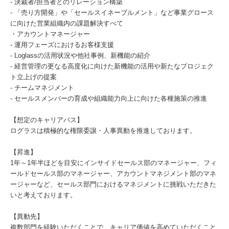
- 決裁者/担当者とのリレーション構築
- 「売り方開発」や「セールスイネーブルメント」など事業グロース
に向けた営業組織内の課題解決すべて
・アカウントマネージャー
- 運用フェーズにおけるお客様支援
- Loglassの活用状況や他社事例、新機能の紹介
- 経営管理の更なる高度化に向けた新機能の活用や新たなプロジェク
ト立上げの提案
- チームマネジメント
- セールスメンバーの育成や組織能力向上に向けた各種施策の推進
【想定のキャリアパス】
ログラスは積極的な権限委譲・人事異動を推進しております。
【昇進】
1年～1年半ほどを目安にインサイドセールス部のマネージャー、フィ
ールドセールス部のマネージャー、アカウントマネジメント部のマネ
ージャーなど、セールス部門におけるマネジメントに挑戦いただきた
いと考えております。
【異動先】
複数部門を経験いただくことで、キャリア価値を高めていただくこと