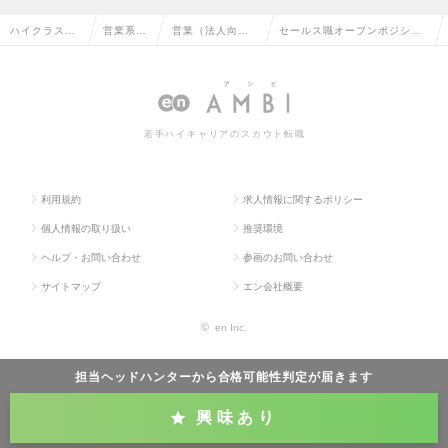
ハイクラス求
営業系の
営業（法人向
セールス職オープンポジショ
人TOP
転職
け）の転職
ンの求人情報
若手ハイキャリアのスカウト転職
利用規約
求人情報に関するポリシー
個人情報の取り扱い
推奨環境
ヘルプ・お問い合わせ
参画のお問い合わせ
サイトマップ
エン会社概要
©
en Inc.
担当ヘッドハンターから
合格可能性判定
が届きます
興味あり