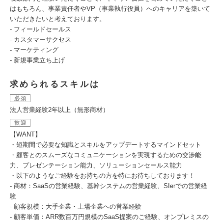
はもちろん、事業責任者やVP（事業執行役員）へのキャリアを築いて
いただきたいと考えております。
- フィールドセールス
- カスタマーサクセス
- マーケティング
- 新規事業立ち上げ
求められるスキルは
必須
法人営業経験2年以上（無形商材）
歓迎
【WANT】
・短期間で必要な知識とスキルをアップデートするマインドセット
・顧客とのスムーズなコミュニケーションを実現するための交渉能
力、プレゼンテーション能力、ソリューションセールス能力
・以下のようなご経験をお持ちの方を特にお待ちしております！
- 商材：SaaSの営業経験、基幹システムの営業経験、SIerでの営業経
験
- 顧客規模：大手企業・上場企業への営業経験
- 顧客単価：ARR数百万円規模のSaaS提案のご経験、オンプレミスの