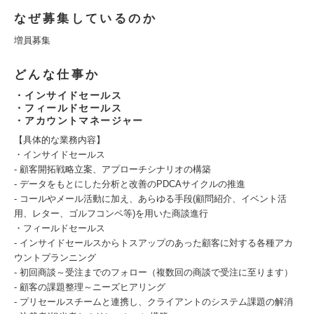
なぜ募集しているのか
増員募集
どんな仕事か
・インサイドセールス
・フィールドセールス
・アカウントマネージャー
【具体的な業務内容】
・インサイドセールス
- 顧客開拓戦略立案、アプローチシナリオの構築
- データをもとにした分析と改善のPDCAサイクルの推進
- コールやメール活動に加え、あらゆる手段(顧問紹介、イベント活
用、レター、ゴルフコンペ等)を用いた商談進行
・フィールドセールス
- インサイドセールスからトスアップのあった顧客に対する各種アカ
ウントプランニング
- 初回商談～受注までのフォロー（複数回の商談で受注に至ります）
- 顧客の課題整理～ニーズヒアリング
- プリセールスチームと連携し、クライアントのシステム課題の解消