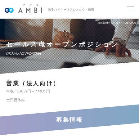
若手ハイキャリアのスカウト転職
掲載期間
26/08/07～26/08/20
セールス職オープンポジション
求人No.AQVFZ-0069
営業（法人向け）
年収
500万円～749万円
土日祝休み
募集情報