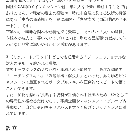
2. 単なる求人紹介ではない、深い「内省支援」ができる
同社のCA職のメインミッションは、単に人を企業に斡旋することでは
ありません。求職者の過去の経験や、時に非合理に見える決断の背景
にある「本当の価値観」を一緒に紐解く「内省支援（自己理解のサポ
ート）」です。
正解のない曖昧な悩みや感情を深く受容し、その人の「人生の選択」
を根本から支え、導いていくプロセスは、単なる営業職では決して味
わえない非常に深いやりがいと感動があります。
3.【リクルートブランド】どこでも通用する「プロフェッショナルな
対人スキル」が磨かれる環境
業界トップクラスのノウハウが集積された環境で、「高度な傾聴力」
「コーチングスキル」「課題抽出・解決力」といった、あらゆるビジ
ネスシーンで重宝されるポータブルスキルを圧倒的なスピードで磨く
ことができます。
また、変化を恐れず挑戦する姿勢が評価される社風のため、CAとして
の専門性を極めるだけでなく、事業企画やマネジメント・グループ内
異動など、自分自身のキャリアパスも大きく広げていくチャンスに溢
れています。
設立