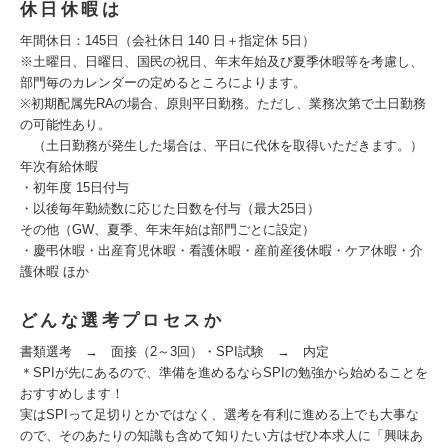
休日休暇は
年間休日：145日（会社休日 140 日＋指定休 5日）
※土曜日、日曜日、国民の祝日、年末年始及び夏季休暇等を考慮し、
部門毎のカレンダーの定めるところによります。
※初期配属先RAの場合、原則平日勤務。ただし、業務次第で土日勤務
の可能性あり。
（土日勤務が発生した場合は、平日に代休を取得いただきます。）
年次有給休暇
・初年度 15日付与
・以後毎年勤続数に応じた日数を付与（最大25日）
その他（GW、夏季、年末年始は部門ごとに設定）
・慶弔休暇・出産育児休暇・看護休暇・産前産後休暇・ケア休暇・介
護休暇 ほか
どんな選考プロセスか
書類選考 → 面接（2～3回）・SPI試験 → 内定
＊SPIが先にあるので、準備を進めるならSPIの勉強から始めることを
おすすめします！
実はSPIって足切りとかではなく、選考を有利に進める上でも大事な
ので、そのあたりの知識も含めて知りたい方はぜひ本求人に「興味あ