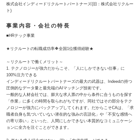
株式会社インディードリクルートパートナーズ(旧：株式会社リクルー
ト)
事業内容・会社の特長
■HRテック事業
★リクルートの転職成功率🔶全国1位獲得経験★
～リクルートで働くメリット～
1. テクノロジーが強力だからこそ、「人にしかできない仕事」に
100%注力できる
インディードリクルートパートナーズの最大の武器は、Indeedの持つ
圧倒的なデータ量と最先端のAIマッチング技術です。
一般的な人材会社では、膨大な求人票の中から条件に合うものを探す
「作業」に多くの時間を取られがちですが、同社ではその部分をテク
ノロジーが強力にバックアップしてくれます。だからこそCAは、「求
職者自身も気づいていない潜在的な強みの言語化」や「不安な感情へ
の寄り添い」といった、人間にしかできない本質的なコミュニケーシ
ョンに全力を注ぐことができます。