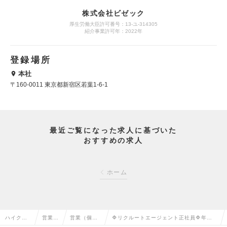
株式会社ビゼック
厚生労働大臣許可番号：13-ユ-314305
紹介事業許可年：2022年
登録場所
本社
〒160-0011 東京都新宿区若葉1-6-1
最近ご覧になった求人に基づいた
おすすめの求人
ホーム
ハイクラ
営業系
営業（個人
🔷リクルートエージェント正社員🔷年間