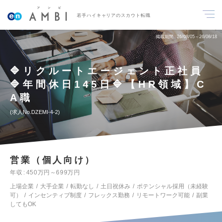
若手ハイキャリアのスカウト転職
掲載期間
26/08/05～26/08/18
🔷リクルートエージェント正社員
🔷年間休日145日🔷【HR領域】C
A職
求人No.DZEMI-4-2
営業（個人向け）
年収
450万円～699万円
上場企業
大手企業
転勤なし
土日祝休み
ポテンシャル採用（未経験
可）
インセンティブ制度
フレックス勤務
リモートワーク可能
副業
してもOK