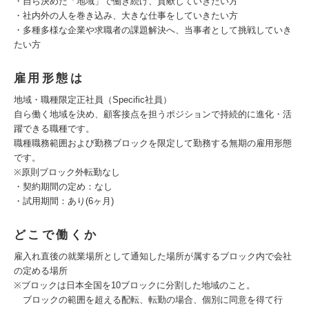
・自ら決めた「地域」で働き続け、貢献していきたい方
・社内外の人を巻き込み、大きな仕事をしていきたい方
・多種多様な企業や求職者の課題解決へ、当事者として挑戦していき
たい方
雇用形態は
地域・職種限定正社員（Specific社員）
自ら働く地域を決め、顧客接点を担うポジションで持続的に進化・活
躍できる職種です。
職種職務範囲および勤務ブロックを限定して勤務する無期の雇用形態
です。
※原則ブロック外転勤なし
・契約期間の定め：なし
・試用期間：あり(6ヶ月)
どこで働くか
雇入れ直後の就業場所として通知した場所が属するブロック内で会社
の定める場所
※ブロックは日本全国を10ブロックに分割した地域のこと。
ブロックの範囲を超える配転、転勤の場合、個別に同意を得て行