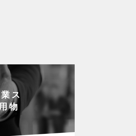
営業ス
用物