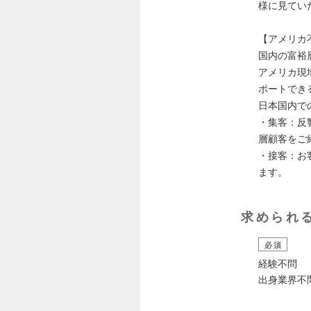
様に見てい
【アメリカ
国内の富裕
アメリカ現
ポートでき
日本国内で
・集客：反
層顧客をご
・接客：お
ます。
求められ
必須
経験不問
出身業界不