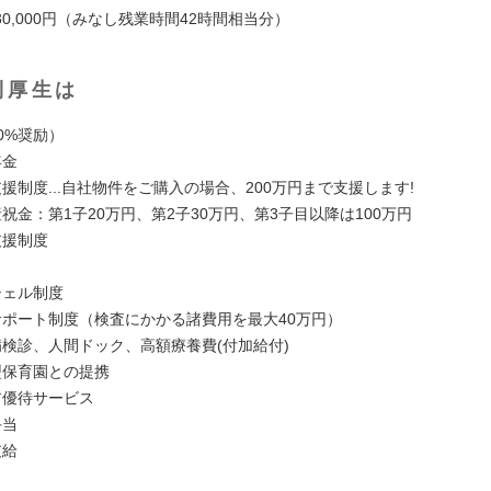
0,000円（みなし残業時間42時間相当分）
利厚生は
0%奨励）
年金
援制度...自社物件をご購入の場合、200万円まで支援します!
祝金：第1子20万円、第2子30万円、第3子目以降は100万円
支援制度
シェル制度
サポート制度（検査にかかる諸費用を最大40万円）
病検診、人間ドック、高額療養費(付加給付)
型保育園との提携
ア優待サービス
手当
支給