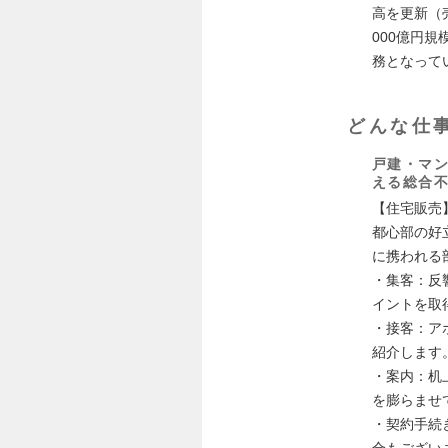
高を更新（
000億円
務となって
どんな仕
戸建・マ
える総合
【住宅販売
都心部の好
に携われる
・集客：反
イントを取
・接客：ア
紹介します
・案内：机
を膨らませ
・契約手続
合もござい