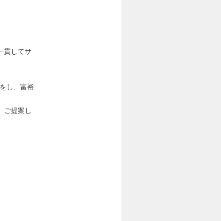
。
一貫してサ
築をし、富裕
、ご提案し