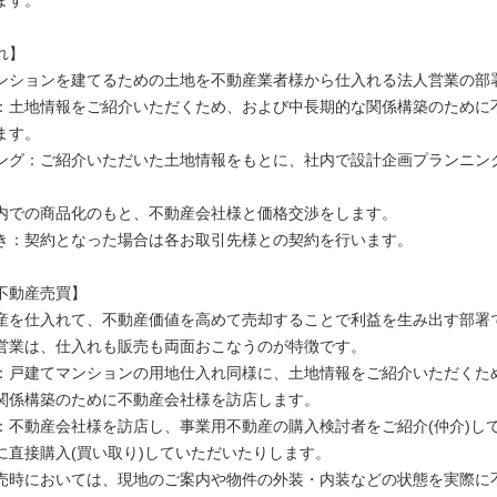
れ】
ンションを建てるための土地を不動産業者様から仕入れる法人営業の部
：土地情報をご紹介いただくため、および中長期的な関係構築のために
ます。
ング：ご紹介いただいた土地情報をもとに、社内で設計企画プランニン
内での商品化のもと、不動産会社様と価格交渉をします。
き：契約となった場合は各お取引先様との契約を行います。
不動産売買】
産を仕入れて、不動産価値を高めて売却することで利益を生み出す部署
営業は、仕入れも販売も両面おこなうのが特徴です。
：戸建てマンションの用地仕入れ同様に、土地情報をご紹介いただくた
関係構築のために不動産会社様を訪店します。
：不動産会社様を訪店し、事業用不動産の購入検討者をご紹介(仲介)し
に直接購入(買い取り)していただいたりします。
売時においては、現地のご案内や物件の外装・内装などの状態を実際に