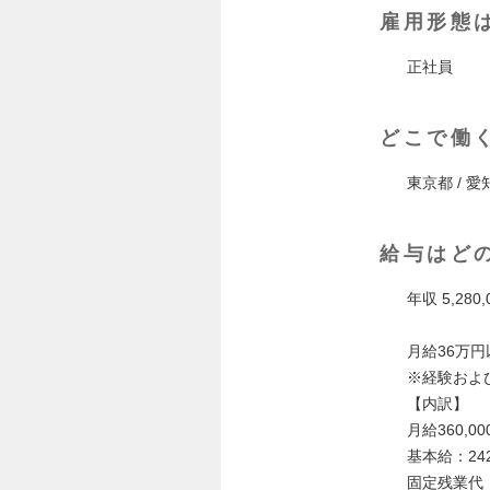
雇用形態
正社員
どこで働
東京都 / 愛
給与はど
年収 5,280,
月給36万
※経験およ
【内訳】
月給360,00
基本給：242
固定残業代：8