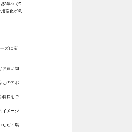
3年間で5,
採用強化が急
ーズに応
なお買い物
様とのアポ
や特長をご
のイメージ
いただく場