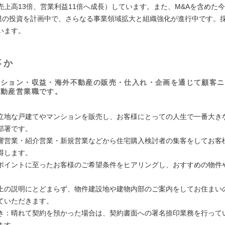
売上高13倍、営業利益11倍へ成長）しています。また、M&Aを含めた今後
規模の投資を計画中で、さらなる事業領域拡大と組織強化が進行中です。
います。
事か
ンション・収益・海外不動産の販売・仕入れ・企画を通じて顧客ニ
不動産営業職です。
】
立地な戸建てやマンションを販売し、お客様にとっての人生で一番大き
部署です。
響営業・紹介営業・新規営業などから住宅購入検討者の集客をしてお客
得します。
ポイントに至ったお客様のご希望条件をヒアリングし、おすすめの物件
。
上の説明にとどまらず、物件建設地や建物内部のご案内をしてお住まい
ていただきます。
き：晴れて契約を預かった場合は、契約書面への署名捺印業務を行って
ます。