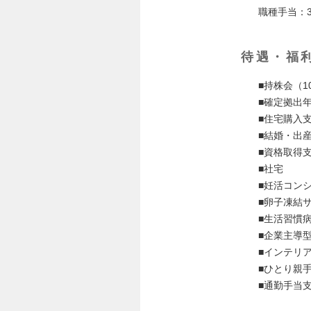
職種手当：3
待遇・福
■持株会（1
■確定拠出
■住宅購入支
■結婚・出産
■資格取得
■社宅
■妊活コン
■卵子凍結
■生活習慣
■企業主導
■インテリ
■ひとり親
■通勤手当