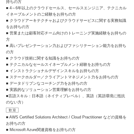
持ちの方
■ 4～6年以上のクラウドセールス、セールスエンジニア、テクニカル
イネーブルメントのご経験をお持ちの方
■ クラウドアーキテクチャおよびクラウドサービスに関する実務知識
をお持ちの方
■ 営業または顧客対応チーム向けのトレーニング実施経験をお持ちの
方
■ 高いプレゼンテーション力およびファシリテーション能力をお持ち
の方
■ クラウド技術に関する知識をお持ちの方
■ テクニカルなセールスイネーブルメント経験をお持ちの方
■ インストラクショナルデザインスキルをお持ちの方
■ ステークホルダー／クライアントマネジメント力をお持ちの方
■ データドリブンなコーチング力をお持ちの方
■ 実践的なソリューション営業理解をお持ちの方
■言語スキル：日本語（ネイティブレベル）、英語（英語環境に抵抗
のない方）
歓迎
■ AWS Certified Solutions Architect / Cloud Practitioner などの資格を
お持ちの方
■ Microsoft Azure関連資格をお持ちの方