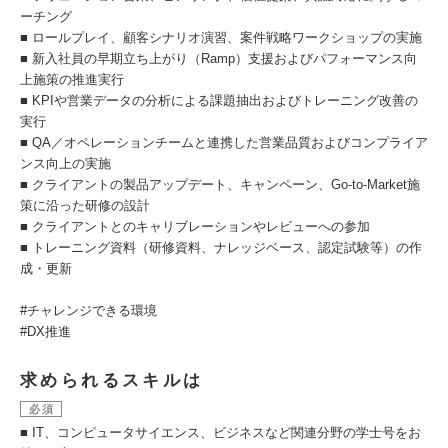
ーチング
■ ロールプレイ、顧客シナリオ演習、案件戦略ワークショップの実施
■ 新入社員の早期立ち上がり（Ramp）支援およびパフォーマンス向
上施策の推進実行
■ KPIや営業データの分析による課題抽出およびトレーニング改善の
実行
■ QA／オペレーションチームと連携した営業品質およびコンプライア
ンス向上の実施
■ クライアントの製品アップデート、キャンペーン、Go-to-Market施
策に沿った研修の設計
■ クライアントとのキャリブレーションやレビューへの参加
■ トレーニング資料（研修資料、ナレッジベース、認定試験等）の作
成・更新
#チャレンジできる環境
#DX推進
求められるスキルは
必須
■ IT、コンピュータサイエンス、ビジネスなど関連分野の学士号をお