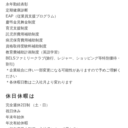
永年勤続表彰
定期健康診断
EAP（従業員支援プログラム）
慶弔金見舞金制度
育児支援制度
託児所費用補助制度
病児保育費用補助制度
資格取得受験料補助制度
教育費補助計画制度（英語学習）
BELSファミリークラブ(旅行、レジャー、ショッピング等特別優待・
割引)
＊企業統合に伴い一部変更になる可能性がありますので予めご理解く
ださい
＊各休暇日数はご入社月より変わります
休日休暇は
完全週休2日制 （土・日）
祝日休み
年末年始休
年次有給休暇