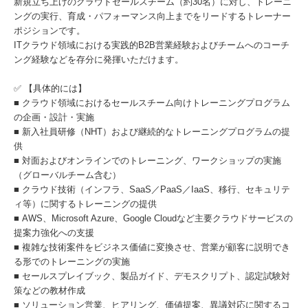
新規立ち上げのクラウドセールスチーム（約30名）に対し、トレーニ
ングの実行、育成・パフォーマンス向上までをリードするトレーナー
ポジションです。
ITクラウド領域における実践的B2B営業経験およびチームへのコーチ
ング経験などを存分に発揮いただけます。
✅ 【具体的には】
■ クラウド領域におけるセールスチーム向けトレーニングプログラム
の企画・設計・実施
■ 新入社員研修（NHT）および継続的なトレーニングプログラムの提
供
■ 対面およびオンラインでのトレーニング、ワークショップの実施
（グローバルチーム含む）
■ クラウド技術（インフラ、SaaS／PaaS／IaaS、移行、セキュリテ
ィ等）に関するトレーニングの提供
■ AWS、Microsoft Azure、Google Cloudなど主要クラウドサービスの
提案力強化への支援
■ 複雑な技術案件をビジネス価値に変換させ、営業が顧客に説明でき
る形でのトレーニングの実施
■ セールスプレイブック、製品ガイド、デモスクリプト、認定試験対
策などの教材作成
■ ソリューション営業、ヒアリング、価値提案、異議対応に関するコ