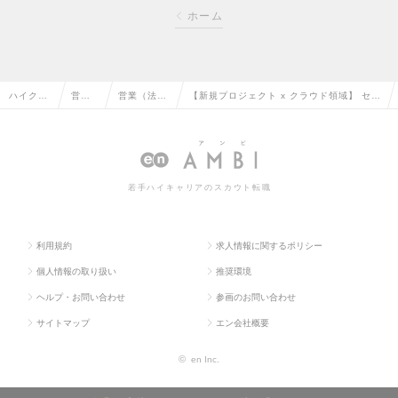
ホーム
ハイクラ
営業
営業（法人
【新規プロジェクト x クラウド領域】 セー
ス求人T
系の
向け）の転
ルスチーム専属セールストレーナーの求人
OP
転職
職
情報
若手ハイキャリアのスカウト転職
利用規約
求人情報に関するポリシー
個人情報の取り扱い
推奨環境
ヘルプ・お問い合わせ
参画のお問い合わせ
サイトマップ
エン会社概要
©
en Inc.