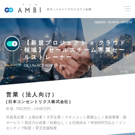
若手ハイキャリアのスカウト転職
掲載期間
26/08/06～26/08/19
【新規プロジェクト x クラウド
領域】 セールスチーム専属セー
ルストレーナー
求人No.NCB-BDR-TR-Jes
営業（法人向け）
日本コンセントリクス株式会社
年収
700万円～1049万円
外資系企業
上場企業
大手企業
マネジメント業務なし
新規事業・新
サービス
英語力が必要
転勤なし
土日祝休み
年収600万以上
イン
センティブ制度
育児支援制度